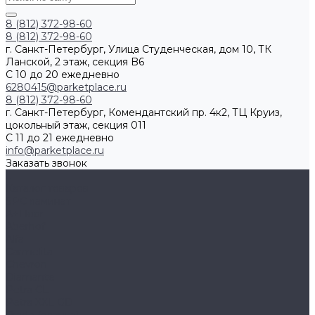
8 (812) 372-98-60
8 (812) 372-98-60
г. Санкт-Петербург, Улица Студенческая, дом 10, ТК
Ланской, 2 этаж, секция B6
С 10 до 20 ежедневно
6280415@parketplace.ru
8 (812) 372-98-60
г. Санкт-Петербург, Комендантский пр. 4к2, ТЦ Круиз,
цокольный этаж, секция 011
С 11 до 21 ежедневно
info@parketplace.ru
Заказать звонок
...
Каталог товаров
SPC ламинат
A+Floor
Aberhof
Alfa
Carmelita
Chevron
Diamante
Petra CL
Petra XXL GD