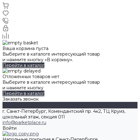
Ваша корзина пуста
Выберите в каталоге интересующий товар
и нажмите кнопку «В корзину».
Перейти в каталог
Отложенных товаров нет
Выберите в каталоге интересующий товар
и нажмите кнопку
Перейти в каталог
Заказать звонок
г. Санкт-Петербург, Комендантский пр. 4к2, ТЦ Круиз,
цокольный этаж, секция 011
info@parketplace.ru
Войти
Напольные покрытия в Санкт-Петербурге