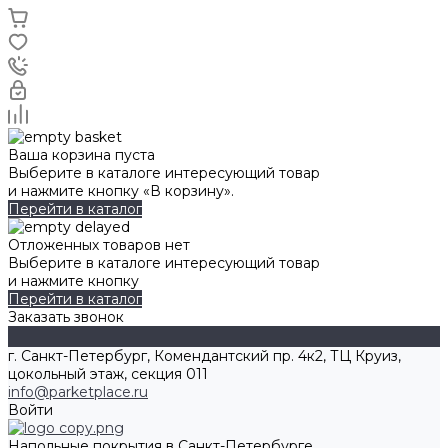
Ваша корзина пуста
Выберите в каталоге интересующий товар
и нажмите кнопку «В корзину».
Перейти в каталог
Отложенных товаров нет
Выберите в каталоге интересующий товар
и нажмите кнопку
Перейти в каталог
Заказать звонок
г. Санкт-Петербург, Комендантский пр. 4к2, ТЦ Круиз,
цокольный этаж, секция 011
info@parketplace.ru
Войти
Напольные покрытия в Санкт-Петербурге