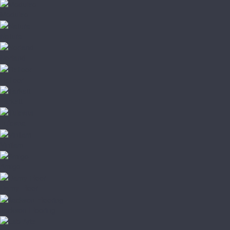
Moduleo
Natura
Norland
Refloor
Tarkett
Tulesna
Vinilam
Amigo
Damy Floor
Jackson Flooring