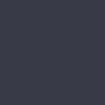
Валторна
Варган
Геликон
Горн
Домра
Кастаньеты 10.33
Кастаньеты 12.33
Кастаньеты 8.32
Кастаньеты 8.33
Кастаньеты 8.33 S
Лира
Литавры
Лютень
Мелодика
Орган
Свирель 10.33
Свирель 12.33
Свирель 8.33
Фанфара
Цитра
Arteo
10 XL WR
8 M WR