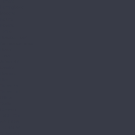
Ferrara
Herringbone
Modena
Natura
Novara
Torino
Respect Floor
Венгерская елка
Royce
Enjoy
Jersey 4V
Qvadro
Respect
Rich
Sense 4V
Sense LVT
Ultima
Skalla
Chevron
EXCLUSIVE
NARROW
PREMIUM
STANDART