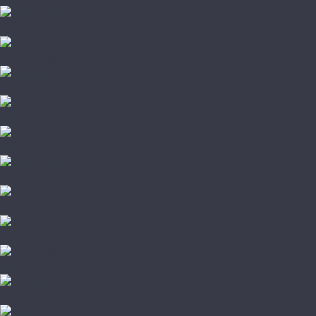
Damy Floor
Global Parquet
Kochanelli
Marco Ferutti
Parador
Quartz Parquet
TarWood
Wood Bee
Стародуб
Грунтовка