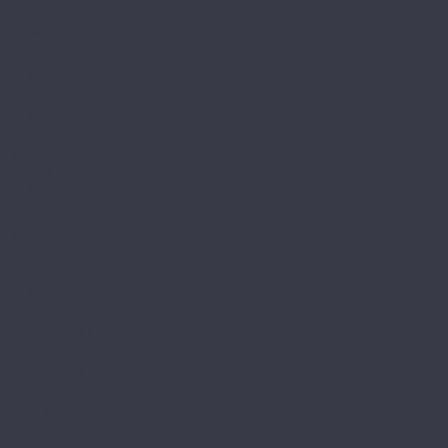
Габриели
Камбер
Камбер LVT
Кордье
Корелли
Ланди
Леклер
Aqua
Bonkeel
FUNKY HOUSE
Aquafloor
Aquawall
Classic SPC
Quartz
Soundless
Space
Space Nuts XL
Space Parquet Light
Space Select XL
Stone
Stone XL
AQUAMAX