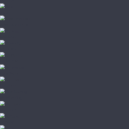
Ideal
Joss Beaumont
Kronopol
Kronotex
La Moena
LamiWood
Loc Floor
Mostflooring
My Floor
Norland