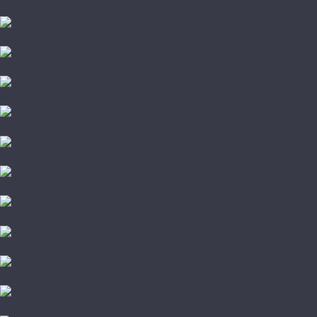
Стародуб
Allure
Alpine Floor
Aquafloor
Bronix
Decoria
Eco Click
FineFlex
FineFloor
Forbo
Hoffmann