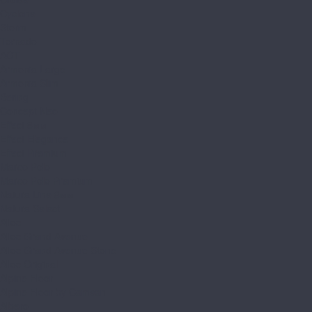
Cyclone
Storm
Tornado
AGT
Armonia Large
Armonia Slim
Bering
Concept Neo
Effect 8мм
Effect Elegance
Effect Premium
Marco Polo
Marco Polo Premium
Natura Line 8мм
Natura Select
Alloc
Alloc Grand Avenue
Alloc Grand Avenue Stone
Alloc Original
Alpine Floor
Alpine Floor by Camsan
Albero