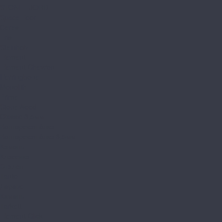
STONE FJORD
SpaceFloor
Ceres
Eris
Steinholz
Element
Element Chevron
Herringbone
Monolith
Prime
StoneWood
Classic 3,5мм
Венгерская ёлка
Венгерская ёлка 3,5мм
Камень
Классика
Эталон
Tanto
Дерево
Камень
Tarkett
Element Click