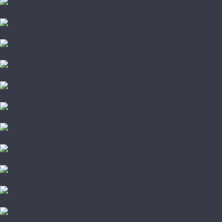
Arteo
Berry Alloc
Binyl Pro
Classen
Clix Floor
Egger
Faus
FirstFloor
Floorpan
Forest Floor
Homflor