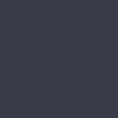
Alpine floor
by Classen Pro Nature
Chevron Alpine
Classic
Classic Light
Eclipse Super Matt
Expressive Parquet
Grand Sequoia
Grand Sequoia 5 mm
Grand Sequoia Light
Grand Sequoia Superior ABA
Grand Sequoia Village
Intense
Nut
Parquet Light
Parquet Premium
Parquet Sirocco
Premium 12
Premium XL
Real Wood
Sequoia
Solo
Solo Plus