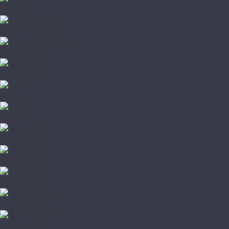
Pergo
Sommer Nordica
Svensson Parkett
Swiss Krono
Tarkett
Timber
Westerhof
Woodstyle
Alpine Floor
Amigo HiTech
Arti Parchetto