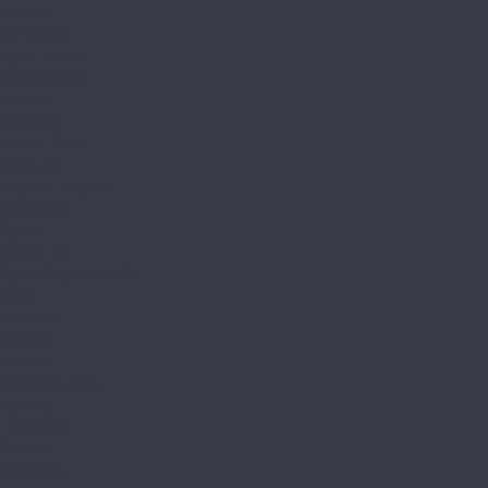
Turisto
Lamiwood
Aquamarine
Quartzwood
Venezia
NATURA
Natura Stone
Norland
Lagom Parquete
NeoWood
Sigrid
Sigrid Plus
Sigrid Superior ABA
Vakre
Noventis
Asgard
Avalon
Grand Canyon
Iceberg
Primavera
Callisto
Discovery