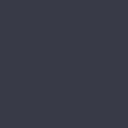
Stone Mineral Core
Адамант Паркет
Титан 6
Титан 8
Титан Паркет
Alta Step
Arriba
Excelente
Gusto
Mirada
Nativo
Perfecto
Roca
Amadei
Bliss
Delight
Goodwill
Joy
Redstone
Аллегри
Блоу
Вилларт