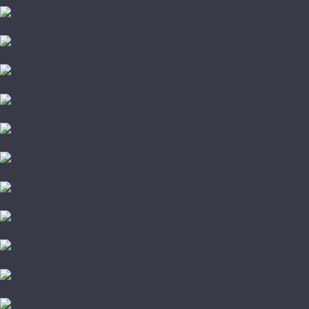
Aquafloor
AQUAMAX
Art East
Aspenfloor
BETTA
Bronix
CronaFloor
Dew Floor
Docke Tavola
Evo Floor