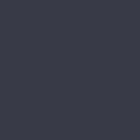
Контакты
Сотрудничество
...
Каталог товаров
SPC ламинат
A+Floor
Aberhof
Alfa
Carmelita
Chevron
Diamante
Petra CL
Petra XXL GD
Prado (планка)
Prado (плитка)
Rhein CL
Rhein GD
Adelar
Eterna
Eterna Acoustic
Solida
Solida Acoustic