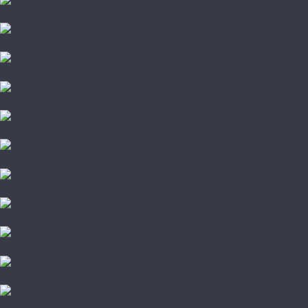
Polarwood
Primavera
Quartz Parquet
Tarkett
Tenfor
Wood System
Kochanelli
Marco Ferutti
Alpine Floor
Arti Parchetto
Barlinek