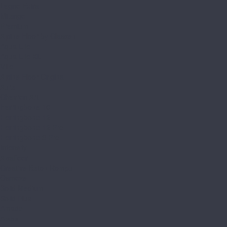
Legno Extra
Milango
Premium
Alpine Floor by Classen
Aqua Life
Aqua Life XL
Ville
Alpine Floor Original
Aura
Chevron Art
Herringbone 10
Herringbone 12
Herringbone 12 Pro
Herringbone 8 Pro
Intensity
Alsafloor
Creative Baton Rompu
Osmoze
Solid Medium
Solid Plus
Amadei
Арфа