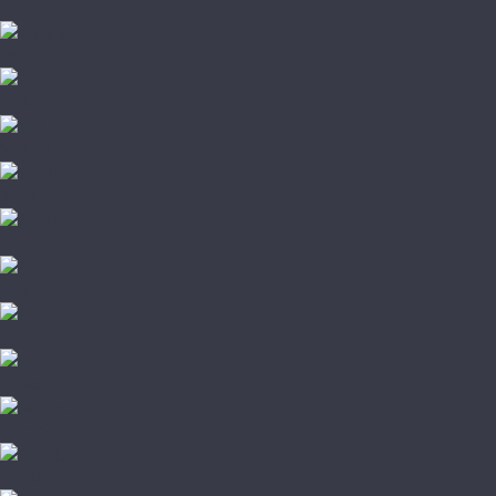
The Floor
Tulesna
Vinilam
VinilPol
Westerhof
Aberhof
AGT
Alloc
Alpine Floor
Alsafloor
Amadei