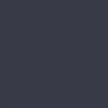
Herringbone Vision
Stone Vision
FloorAge
Forest Collection
Mountain Collection
HOI Flooring
Pekin
Shanghai
Home Expert
Natural
L&#039;Quarzo
Aciendo
Aztec
Aztec MT
Decorrido
Estetico
Magia
Magia LVT
Oasis
Siesta
Siesta LVT
Tesoro