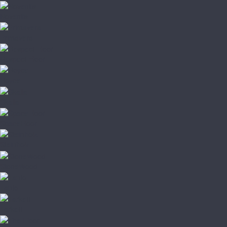
Noventis
Primavera
Respect Floor
Royce
Skalla
SpaceFloor
Steinholz
StoneWood
Tanto
Tarkett