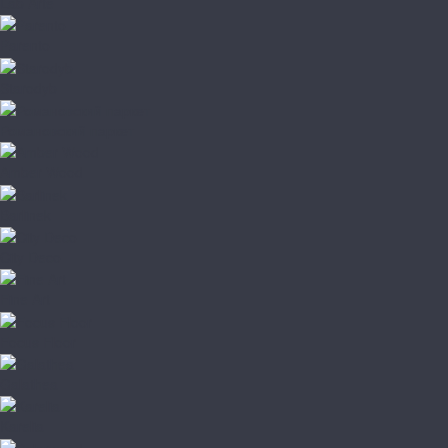
Lab Arte
Parento
Starodyb
Романовский паркет
Amber Wood
Barlinek
City Deco
Fine Art
Focus Floor
Galathea
Karelia