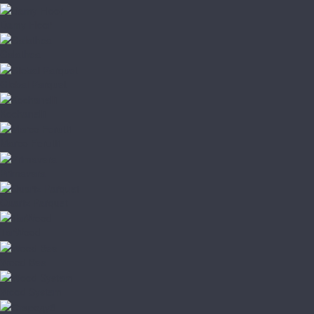
Damy Floor
Galathea
Global Parquet
Kochanelli
Marco Ferutti
Primavera
Quartz Parquet
TarWood
Wood Bee
Wood System