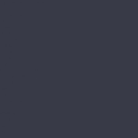
Element Click (с фаской)
The Floor
Herringbone
Stone
Wood
Tulesna
Art Parquete
Ottimo
Premium
Verano
Vinilam
Ceramo Vinilam Stone
Ceramo Vinilam XXL
VinilPol
Click
Glue
Herringbone
Westerhof
Modern
Spark
Ламинат
Aberhof
Cruise