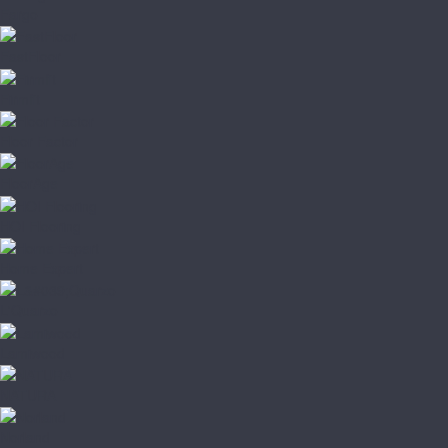
Fargo
FastFloor
Firmfit
Floor Factor
FloorAge
HOI Flooring
Home Expert
L'Quarzo
Lamiwood
NATURA
Norland