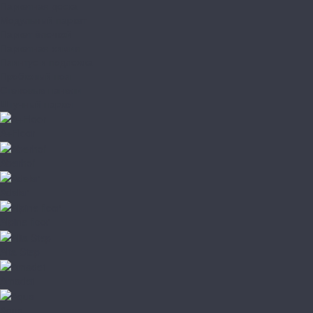
Паркетная доска
Модульный паркет
Паркет ёлочкой
Паркетная химия
Плинтус и подложка
Пробковый пол
Стеновые панели
Штучный паркет
A+Floor
Aberhof
Adelar
Alpine floor
Alta Step
Amadei
Aqua