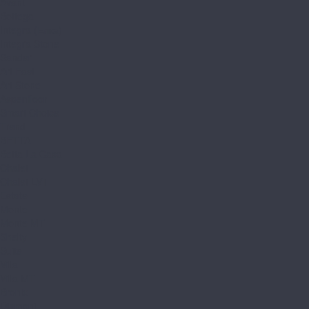
Avant
Bottega
Integra (Елка)
Integra Stone
Sander
Art East
Art Stone
Aspenfloor
Smart Choice
Trend
BETTA
Betta La Casa
Chalet
Chalet LVT
Estate
Monte
Monte MT
Shelty
Suite
Villa
Villa MT
Bronix
Diamoni