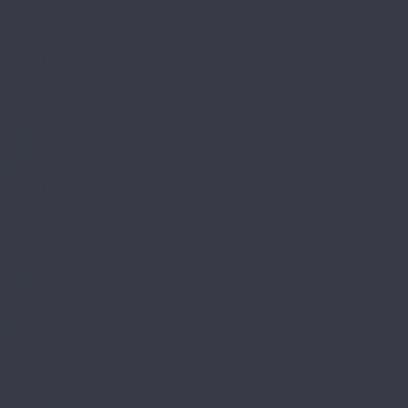
Evo Floor
Life Click
Optima Click
Parquet Click
Parquet Glue
Stone Click
Fargo
Comfort
Comfort XXL
Herringbone
Parquet 4 мм
Stone
FastFloor
Country
Stone
Firmfit
Calisto
Discovery
Herringbone
Tiles
Floor Factor
Classic Vision
Country Vision