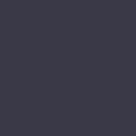
Kvarr
Kvarr Ёлка
Saffir Herringbone
Saffir Stone
Saffir Wood
CronaFloor
4V NANO
4V Stone
4V Wood
Alpha
Fresh
Gamma
Herringbone
Dew Floor
Дерево
Мрамор
Docke Tavola
Бормио
Капри
Позитано
Портофино
Сан-Ремо