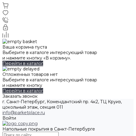
Ваша корзина пуста
Выберите в каталоге интересующий товар
и нажмите кнопку «В корзину».
Перейти в каталог
Отложенных товаров нет
Выберите в каталоге интересующий товар
и нажмите кнопку
Перейти в каталог
Заказать звонок
г. Санкт-Петербург, Комендантский пр. 4к2, ТЦ Круиз,
цокольный этаж, секция 011
info@parketplace.ru
Войти
Напольные покрытия в Санкт-Петербурге