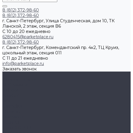
8 (812) 372-98-60
8 (812) 372-98-60
г. Санкт-Петербург, Улица Студенческая, дом 10, ТК
Ланской, 2 этаж, секция B6
С 10 до 20 ежедневно
6280415@parketplace.ru
8 (812) 372-98-60
г. Санкт-Петербург, Комендантский пр. 4к2, ТЦ Круиз,
цокольный этаж, секция 011
С 11 до 21 ежедневно
info@parketplace.ru
Заказать звонок
...
Каталог товаров
SPC ламинат
A+Floor
Aberhof
Alfa
Carmelita
Chevron
Diamante
Petra CL
Petra XXL GD