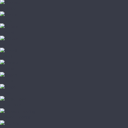
Moduleo
Natura
Norland
Refloor
Tarkett
Tulesna
Vinilam
Amigo
Damy Floor
Jackson Flooring