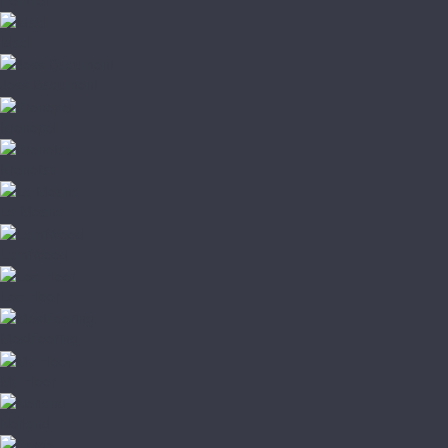
Ideal
Joss Beaumont
Kronopol
Kronotex
La Moena
LamiWood
Loc Floor
Mostflooring
My Floor
Norland