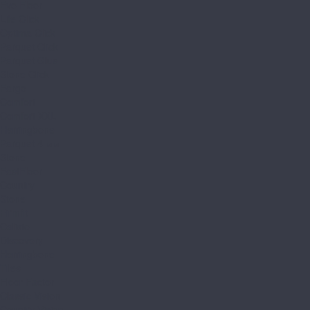
Evo Floor
Life Click
Optima Click
Parquet Click
Parquet Glue
Stone Click
Fargo
Comfort
Comfort XXL
Herringbone
Parquet 4 мм
Stone
FastFloor
Country
Stone
Firmfit
Calisto
Discovery
Herringbone
Tiles
Floor Factor
Classic Vision
Country Vision