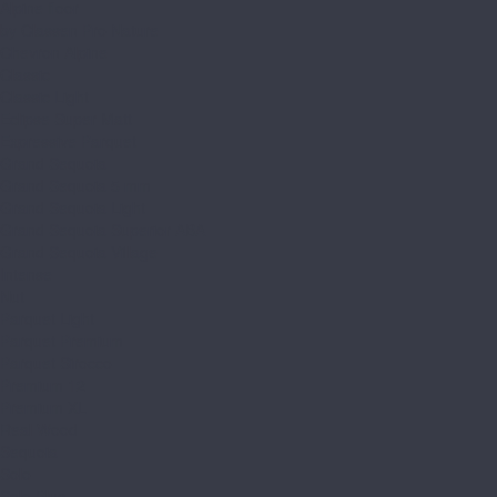
Alpine floor
by Classen Pro Nature
Chevron Alpine
Classic
Classic Light
Eclipse Super Matt
Expressive Parquet
Grand Sequoia
Grand Sequoia 5 mm
Grand Sequoia Light
Grand Sequoia Superior ABA
Grand Sequoia Village
Intense
Nut
Parquet Light
Parquet Premium
Parquet Sirocco
Premium 12
Premium XL
Real Wood
Sequoia
Solo
Solo Plus