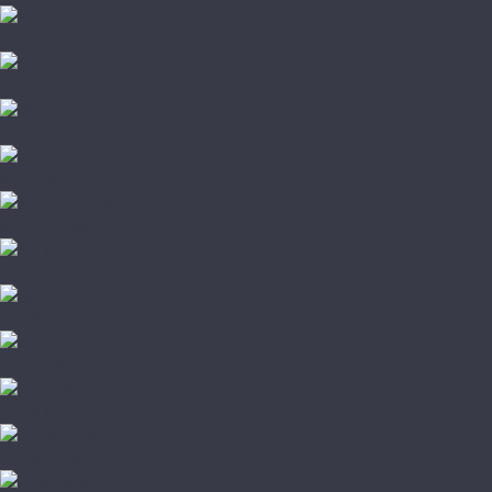
Damy Floor
Galathea
Global Parquet
Kochanelli
Marco Ferutti
Primavera
Quartz Parquet
TarWood
Wood Bee
Wood System