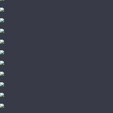
Pergo
Sommer Nordica
Svensson Parkett
Swiss Krono
Tarkett
Timber
Westerhof
Woodstyle
Alpine Floor
Amigo HiTech
Arti Parchetto