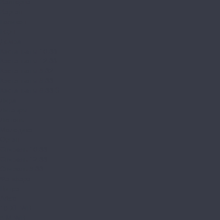
Валторна
Варган
Геликон
Горн
Домра
Кастаньеты 10.33
Кастаньеты 12.33
Кастаньеты 8.32
Кастаньеты 8.33
Кастаньеты 8.33 S
Лира
Литавры
Лютень
Мелодика
Орган
Свирель 10.33
Свирель 12.33
Свирель 8.33
Фанфара
Цитра
Arteo
10 XL WR
8 M WR