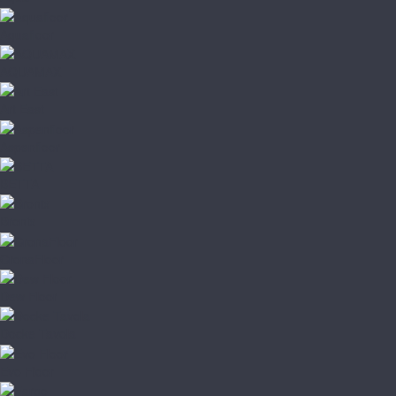
Aquafloor
AQUAMAX
Art East
Aspenfloor
BETTA
Bronix
CronaFloor
Dew Floor
Docke Tavola
Evo Floor