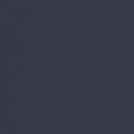
Avant
Bottega
Integra (Елка)
Integra Stone
Sander
Art East
Art Stone
Aspenfloor
Smart Choice
Trend
BETTA
Betta La Casa
Chalet
Chalet LVT
Estate
Monte
Monte MT
Shelty
Suite
Villa
Villa MT
Bronix
Diamoni