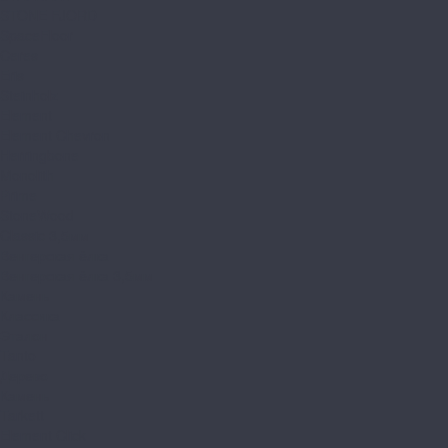
STONE FJORD
SpaceFloor
Ceres
Eris
Steinholz
Element
Element Chevron
Herringbone
Monolith
Prime
StoneWood
Classic 3,5мм
Венгерская ёлка
Венгерская ёлка 3,5мм
Камень
Классика
Эталон
Tanto
Дерево
Камень
Tarkett
Element Click