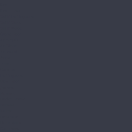
Kvarr
Kvarr Ёлка
Saffir Herringbone
Saffir Stone
Saffir Wood
CronaFloor
4V NANO
4V Stone
4V Wood
Alpha
Fresh
Gamma
Herringbone
Dew Floor
Дерево
Мрамор
Docke Tavola
Бормио
Капри
Позитано
Портофино
Сан-Ремо