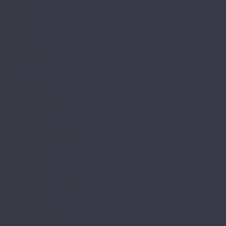
Cyclone
Storm
Tornado
AGT
Armonia Large
Armonia Slim
Bering
Concept Neo
Effect 8мм
Effect Elegance
Effect Premium
Marco Polo
Marco Polo Premium
Natura Line 8мм
Natura Select
Alloc
Alloc Grand Avenue
Alloc Grand Avenue Stone
Alloc Original
Alpine Floor
Alpine Floor by Camsan
Albero