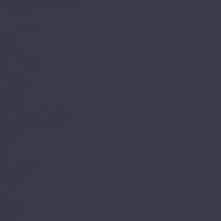
Element Click (с фаской)
The Floor
Herringbone
Stone
Wood
Tulesna
Art Parquete
Ottimo
Premium
Verano
Vinilam
Ceramo Vinilam Stone
Ceramo Vinilam XXL
VinilPol
Click
Glue
Herringbone
Westerhof
Modern
Spark
Ламинат
Aberhof
Cruise