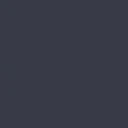
Legno Extra
Milango
Premium
Alpine Floor by Classen
Aqua Life
Aqua Life XL
Ville
Alpine Floor Original
Aura
Chevron Art
Herringbone 10
Herringbone 12
Herringbone 12 Pro
Herringbone 8 Pro
Intensity
Alsafloor
Creative Baton Rompu
Osmoze
Solid Medium
Solid Plus
Amadei
Арфа