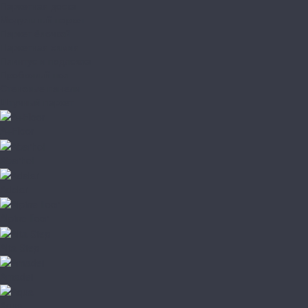
Паркетная доска
Модульный паркет
Паркет ёлочкой
Паркетная химия
Плинтус и подложка
Пробковый пол
Стеновые панели
Штучный паркет
A+Floor
Aberhof
Adelar
Alpine floor
Alta Step
Amadei
Aqua