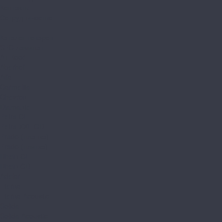
Контакты
Сотрудничество
...
Каталог товаров
SPC ламинат
A+Floor
Aberhof
Alfa
Carmelita
Chevron
Diamante
Petra CL
Petra XXL GD
Prado (планка)
Prado (плитка)
Rhein CL
Rhein GD
Adelar
Eterna
Eterna Acoustic
Solida
Solida Acoustic