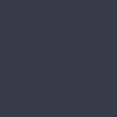
Turisto
Lamiwood
Aquamarine
Quartzwood
Venezia
NATURA
Natura Stone
Norland
Lagom Parquete
NeoWood
Sigrid
Sigrid Plus
Sigrid Superior ABA
Vakre
Noventis
Asgard
Avalon
Grand Canyon
Iceberg
Primavera
Callisto
Discovery