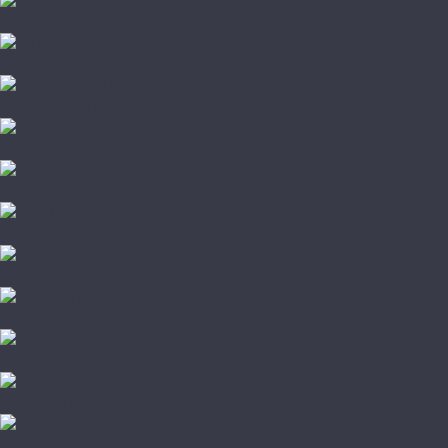
Polarwood
Primavera
Quartz Parquet
Tarkett
Tenfor
Wood System
Kochanelli
Marco Ferutti
Alpine Floor
Arti Parchetto
Barlinek