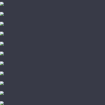
Damy Floor
Global Parquet
Kochanelli
Marco Ferutti
Parador
Quartz Parquet
TarWood
Wood Bee
Стародуб
Грунтовка