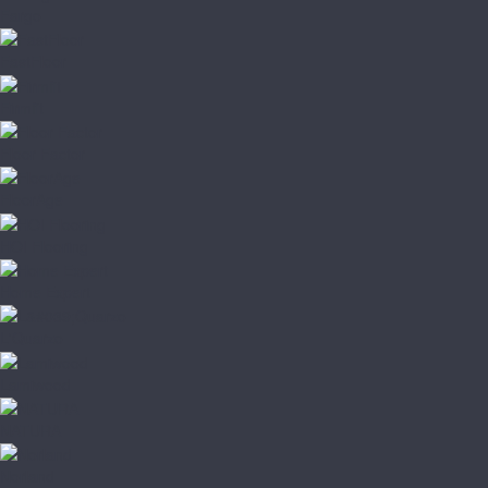
Fargo
FastFloor
Firmfit
Floor Factor
FloorAge
HOI Flooring
Home Expert
L'Quarzo
Lamiwood
NATURA
Norland