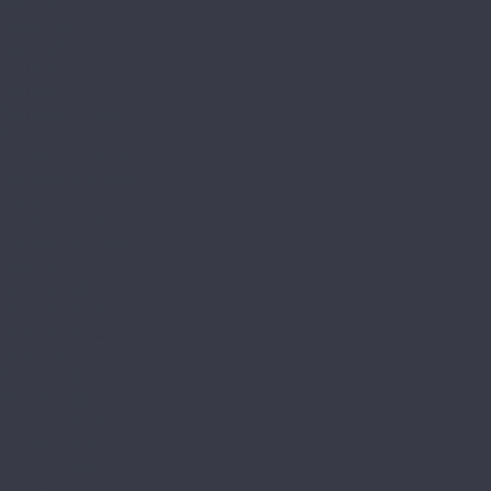
Mild Tile
Office Tile
Eco Click
EcoRich
EcoRich
EcoRich Dry Back
EcoStone
EcoStone Click Drop
EcoStone Dry Back
EcoWood
EcoWood Click Drop
EcoWood Dry Back
FineFlex
FineFlex Light
FineFlex Stone
FineFlex Wood
FineFloor
FF-1200 Strong
FF-1300 Light
FF-1500 Stone
FF-1500 Wood
FF-1800 Gear
Forbo