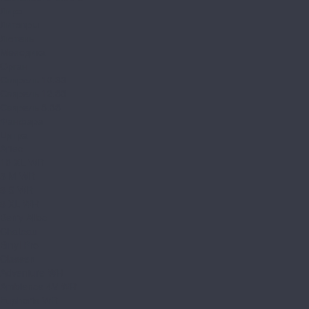
Лира
Литавры
Лютень
Мелодика
Орган
Свирель 10.33
Свирель 12.33
Свирель 8.33
Фанфара
Цитра
Arteo
10 XL WR
8 M WR
8 S WR
8 XL WR
Berry Alloc
Chateau
Binyl Pro
Classen
Adventure WR
Ambience 4V WR
Euphoria WR