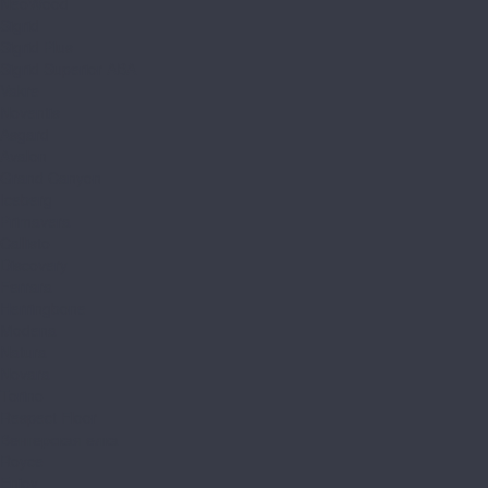
NeoWood
Sigrid
Sigrid Plus
Sigrid Superior ABA
Vakre
Noventis
Asgard
Avalon
Grand Canyon
Iceberg
Primavera
Callisto
Discovery
Ferrara
Herringbone
Modena
Natura
Novara
Torino
Respect Floor
Венгерская елка
Royce
Enjoy