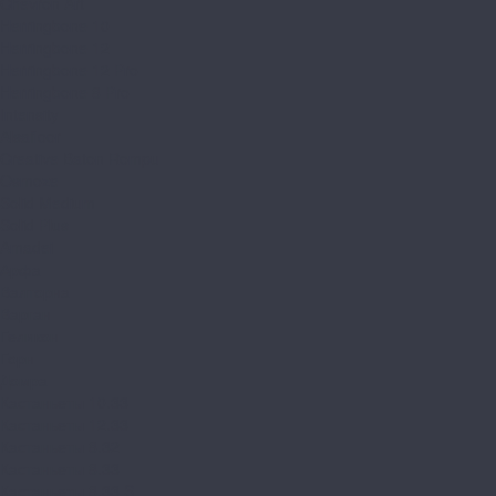
Chevron Art
Herringbone 10
Herringbone 12
Herringbone 12 Pro
Herringbone 8 Pro
Intensity
Alsafloor
Creative Baton Rompu
Osmoze
Solid Medium
Solid Plus
Amadei
Арфа
Валторна
Варган
Геликон
Горн
Домра
Кастаньеты 10.33
Кастаньеты 12.33
Кастаньеты 8.32
Кастаньеты 8.33
Кастаньеты 8.33 S