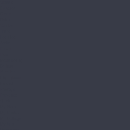
Classic
Dynasty
Glanz
Relax
Samba
Trend
Loc Floor
Arctic
Fancy
Plus
Mostflooring
Brilliant
Excellent
High glossy
Natural
Prestige
Provence
Quick
My Floor
My Chalet
My Cottage
My Villa
Residence