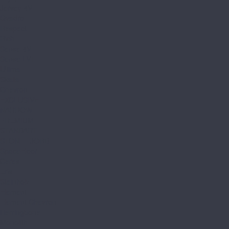
Jersey 4V
Qvadro
Respect
Rich
Sense 4V
Sense LVT
Ultima
Skalla
Chevron
EXCLUSIVE
NARROW
PREMIUM
STANDART
STONE FJORD
SpaceFloor
Ceres
Eris
Steinholz
Element
Element Chevron
Herringbone
Monolith