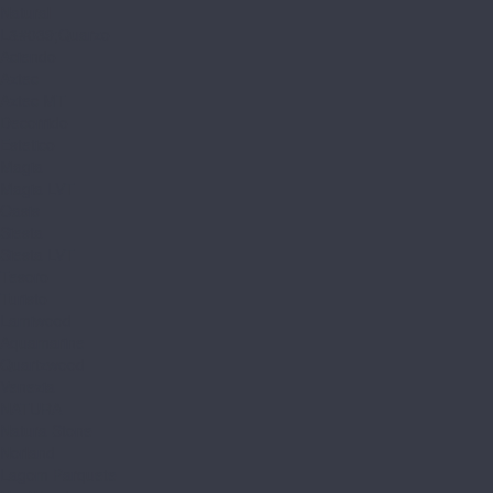
Natural
L&#039;Quarzo
Aciendo
Aztec
Aztec MT
Decorrido
Estetico
Magia
Magia LVT
Oasis
Siesta
Siesta LVT
Tesoro
Turisto
Lamiwood
Aquamarine
Quartzwood
Venezia
NATURA
Natura Stone
Norland
Lagom Parquete