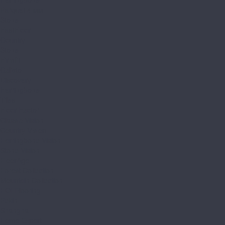
Parquet 4 мм
Stone
FastFloor
Country
Stone
Firmfit
Calisto
Discovery
Herringbone
Tiles
Floor Factor
Classic Vision
Country Vision
Herringbone Vision
Stone Vision
FloorAge
Forest Collection
Mountain Collection
HOI Flooring
Pekin
Shanghai
Home Expert