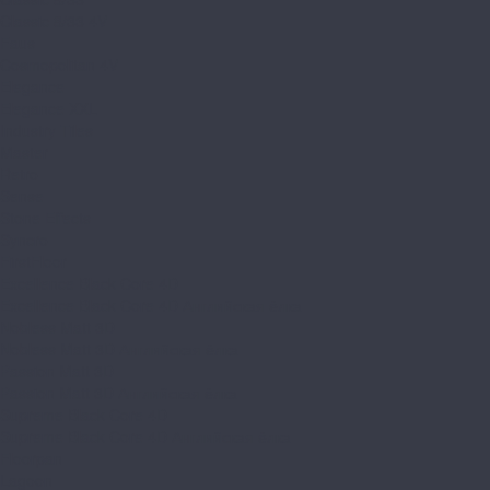
Classic 8/33 4V
Faus
Cosmopolitan 4V
Elegance
Elegance XXL
Industry Tiles
Master
Retro
Sense
Stone Effects
Syncro
FirstFloor
Excellence Black Core 4D
Excellence Black Core 4D Английская ёлка
Nobless Matt 3D
Nobless Matt 3D Английская ёлка
Passion Matt 3D
Passion Matt 3D Английская ёлка
Supreme Black Core 4D
Supreme Black Core 4D Английская ёлка
Floorpan
Lagoon