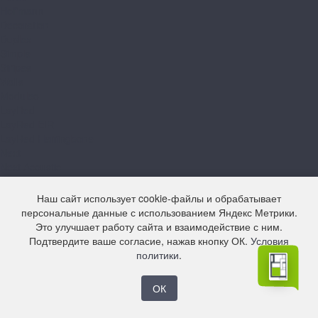
Hoffmann
Decoration
Duplex
Simple
Stripes
Walls
Moduleo
LayRed
LayRed EIR
LayRed Herringbone
Next
Next Acoustic
Roots 40
Roots 55
Наш сайт использует cookie-файлы и обрабатывает
Roots 55 EIR
персональные данные с использованием Яндекс Метрики.
Roots Herringbone
Это улучшает работу сайта и взаимодействие с ним.
Natura
Подтвердите ваше согласие, нажав кнопку ОК.
Условия
Natura Original
политики
.
Norland
Lagom Parquet LVT
ОК
Sigrid LVT
Refloor