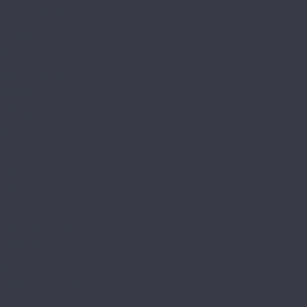
Stone Premium LVT
Ultra
Aquafloor
Art
Chevron Glue
Chevron Premium
Classic Glue
Nano
Nuts XL Glue
Parquet Glue
Parquet Plus
RealWood Click
RealWood Glue
RealWood XL
Realwood XL GLUE
RealWood XXL
Stone XXL Glue
Versailles Glue
Bronix
Kvarr Glue
Kvarr Glue Камень
Decoria