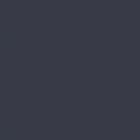
Forest Floor
Sphere 12 мм
Sphere 8 мм
Homflor
Distingo
Herringbone 12 BR
Herringbone 8 BR
Patio
Patio Medium
Strong
Ideal
Choice
Enigma
Form
Look
Touch
Ville
Joss Beaumont
Gusto
Liberte
Opus
Valeure