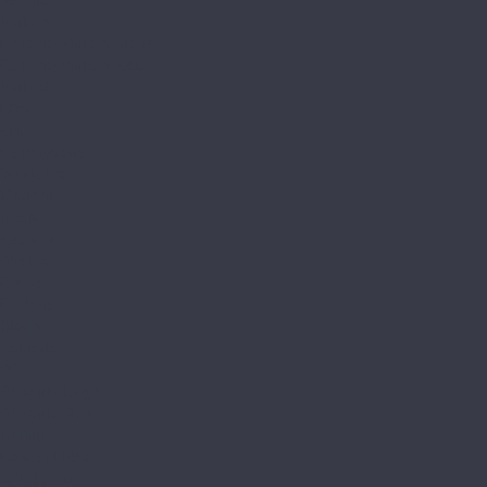
Vinilam
Ceramo Vinilam Stone
Ceramo Vinilam XXL
VinilPol
Click
Glue
Herringbone
Westerhof
Modern
Spark
Ламинат
Aberhof
Cruise
Cyclone
Storm
Tornado
AGT
Armonia Large
Armonia Slim
Bering
Concept Neo
Effect 8мм