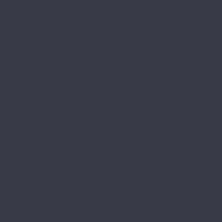
Wood Bee
Chevron
Herringbone
Однополосная инженерная доска
Wood System
Стародуб
Белые ночи
Венгерская елка
Таежная
Уральская
Французская елка
Виниловый пол
Allure
ISOCORE
Alpine Floor
Chevron Alpine LVT
Easy Line
Grand Sequoia LVT
Liberty Loose Lay
Light Stone
Parquet LVT
Sequoia