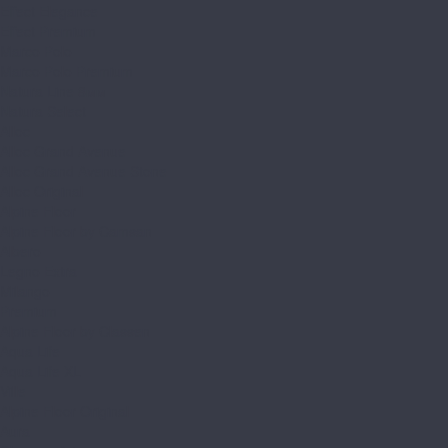
Effect Elegance
Effect Premium
Marco Polo
Marco Polo Premium
Natura Line 8мм
Natura Select
Alloc
Alloc Grand Avenue
Alloc Grand Avenue Stone
Alloc Original
Alpine Floor
Alpine Floor by Camsan
Albero
Legno Extra
Milango
Premium
Alpine Floor by Classen
Aqua Life
Aqua Life XL
Ville
Alpine Floor Original
Aura