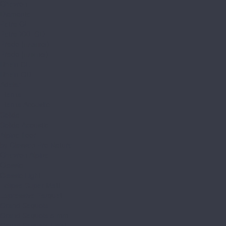
Chevron
Diamante
Petra CL
Petra XXL GD
Prado (планка)
Prado (плитка)
Rhein CL
Rhein GD
Adelar
Eterna
Eterna Acoustic
Solida
Solida Acoustic
Alpine floor
by Classen Pro Nature
Chevron Alpine
Classic
Classic Light
Eclipse Super Matt
Expressive Parquet
Grand Sequoia
Grand Sequoia 5 mm
Grand Sequoia Light