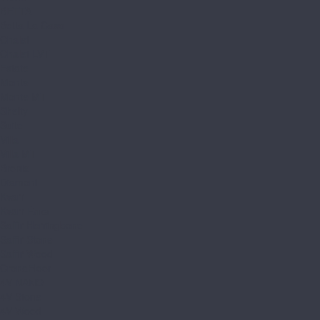
BETTA
Betta La Casa
Chalet
Chalet LVT
Estate
Monte
Monte MT
Shelty
Suite
Villa
Villa MT
Bronix
Diamoni
Kvarr
Kvarr Ёлка
Saffir Herringbone
Saffir Stone
Saffir Wood
CronaFloor
4V NANO
4V Stone
4V Wood