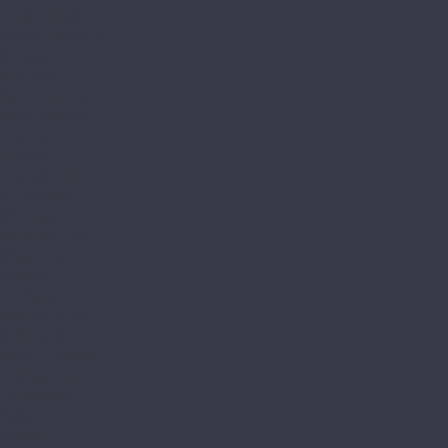
Testa Platinium
Zodiak Platinium
Kronotex
Amazone
Aqua Amazone
Aqua Robusto
Dynamic Plus
Exquisit
Exquisit Plus
Herringbone
Mammut
Mammut Plus
Mega Plus
Robusto
La Moena
Bella Marianna
Bellamonte
Monte Cristallo
Valoroso Hasan
LamiWood
Antiquary
Bristol