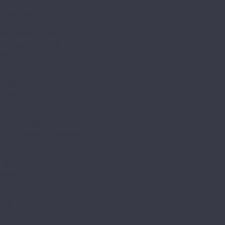
Prime
StoneWood
Classic 3,5мм
Венгерская ёлка
Венгерская ёлка 3,5мм
Камень
Классика
Эталон
Tanto
Дерево
Камень
Tarkett
Element Click
Element Click (с фаской)
The Floor
Herringbone
Stone
Wood
Tulesna
Art Parquete
Ottimo
Premium
Verano