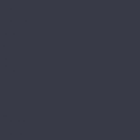
Expedition 4V WR
Freedom 4V
Galaxy 4V
Harmony Forte WR
Impression 4V
Legend WR
Master 4V WR
Villa 4V
Ville
Vision
Vogue 4V WR
WR Aqua
Clix Floor
Charm
Extra
Flame
Intense
Plus
Egger
Classic 10/33
Classic 8/32
Classic 8/32 4V
Classic 8/33