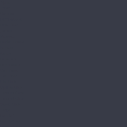
Alpha
Fresh
Gamma
Herringbone
Dew Floor
Дерево
Мрамор
Docke Tavola
Бормио
Капри
Позитано
Портофино
Сан-Ремо
Evo Floor
Life Click
Optima Click
Parquet Click
Parquet Glue
Stone Click
Fargo
Comfort
Comfort XXL
Herringbone