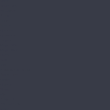
Shine
Super Step
Woodstyle
Arrow
Bravo
Breeze
Chevron
CrossBow
Elegant
Magic Strip
Magic Wide
Opera
Solid
Viva
Инженерная доска
Alpine Floor
Castle
Chateau
Studio
Villa
Amigo HiTech
Arti Parchetto
Italian