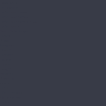
Swiss Krono
Herringbone
Parfe Floor Classic
Parfe Floor Narrow
Parfe Floor Narrow 8 мм
Parfe Floor XL
Super Solid Jangal
Tarkett
Artisan
Navigator
Timber
Forester
Harvest
Lumber
Ranger
Westerhof
Aristocrat
Cosmo
Effect
Effect Premium
Gloria Camsan
Platinum+