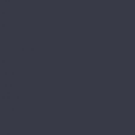
FUNKY HOUSE
Aquafloor
Aquawall
Classic SPC
Quartz
Soundless
Space
Space Nuts XL
Space Parquet Light
Space Select XL
Stone
Stone XL
AQUAMAX
Avant
Bottega
Integra (Елка)
Integra Stone
Sander
Art East
Art Stone
Aspenfloor
Smart Choice
Trend