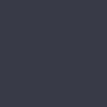
Norland
Elegant
Elegant 10
Elegant Strong
Herringbone Elegant
Herringbone Elegant 10
Herringbone Elegant Strong
Pergo
Chevron 12 pro
Ebeltoft 12 pro
Elements 12 pro
Elements Pro
Goeteborg pro
Kalmar
Malmo pro
Sensation Wide Long Plank
Skara 12 pro
Skara Pro
Stavanger pro
Uppsala pro
Sommer Nordica
Svensson Parkett