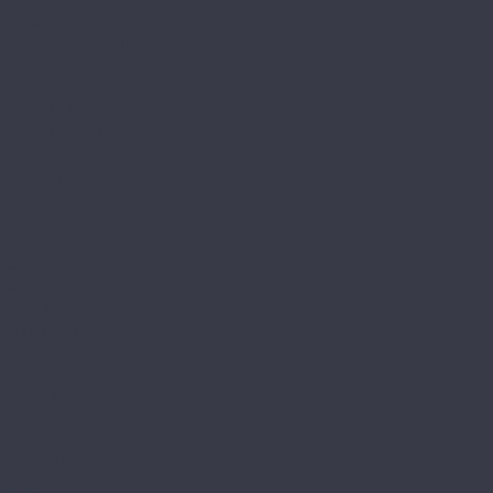
Grand Sequoia Superior ABA
Grand Sequoia Village
Intense
Nut
Parquet Light
Parquet Premium
Parquet Sirocco
Premium 12
Premium XL
Real Wood
Sequoia
Solo
Solo Plus
Stone Mineral Core
Адамант Паркет
Титан 6
Титан 8
Титан Паркет
Alta Step
Arriba
Excelente
Gusto