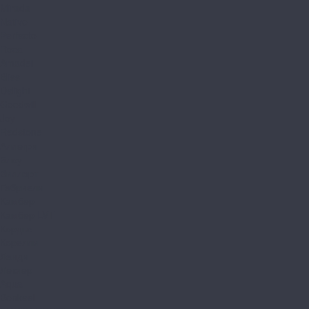
Mirada
Nativo
Perfecto
Roca
Amadei
Bliss
Delight
Goodwill
Joy
Redstone
Аллегри
Блоу
Вилларт
Габриели
Камбер
Камбер LVT
Кордье
Корелли
Ланди
Леклер
Aqua
Bonkeel