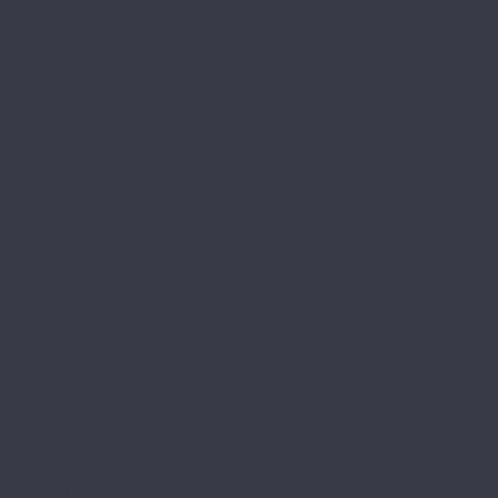
Veritas
Vertu
Kronopol
Aurum
Aroma Aurum
Fiori Aurum Aqua Zero
Gusto Aurum
Infinity Aurum Aqua Zero
Movie Aurum Aqua Zero
Senso Aurum
Sound Aurum
Symfonia Aurum Aqua Zero
Vision Aurum
Volo Aurum Aqua Zero
Platinium
Blackpool Platinium
Cuprum Platinium
Linea Platinium
Marine Platinium
Milo Platinium AQUA BLOCK
Paloma Platinium AQUA BLOCK
Slim Platinium
Terra Platinium AQUA BLOCK