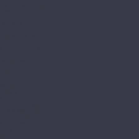
Lago Венгерская елка
Largo
Lite
Lite Квадраты
Damy Floor
Английская Ёлочка
Палуба
Французская Ёлочка
Galathea
Global Parquet
Ёлка
Кантри
Комфорт
Премиум
Стандарт
Kochanelli
Desierto 160 ширина
Desierto 200 ширина
Desierto Французская елка
Marco Ferutti
Венгерская ёлка Hermitage
Орех