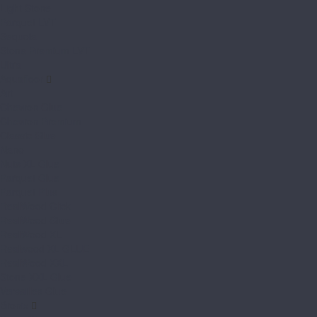
Light Stone
Parquet LVT
Sequoia
Stone Premium LVT
Ultra
Aquafloor
Art
Chevron Glue
Chevron Premium
Classic Glue
Nano
Nuts XL Glue
Parquet Glue
Parquet Plus
RealWood Click
RealWood Glue
RealWood XL
Realwood XL GLUE
RealWood XXL
Stone XXL Glue
Versailles Glue
Bronix