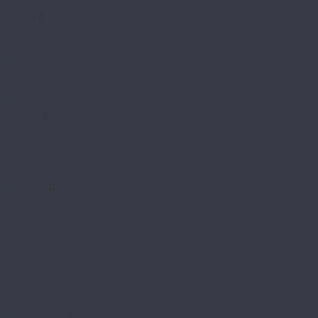
Natura Stone
Norland
Lagom Parquete
NeoWood
Sigrid
Sigrid Plus
Sigrid Superior ABA
Vakre
Noventis
Asgard
Avalon
Grand Canyon
Iceberg
Primavera
Callisto
Discovery
Ferrara
Herringbone
Modena
Natura
Novara
Torino
Respect Floor