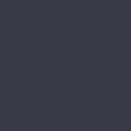
Венгерская ёлка
Палубная доска
Французская ёлка
Wood Bee
Chevron
Herringbone
Однополосная инженерная доска
Wood System
Стародуб
Белые ночи
Венгерская елка
Таежная
Уральская
Французская елка
Виниловый пол
Allure
ISOCORE
Alpine Floor
Chevron Alpine LVT
Easy Line
Grand Sequoia LVT
Liberty Loose Lay