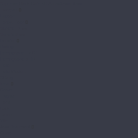
Supreme Black Core 4D Английская ёлка
Floorpan
Lagoon
Forest Floor
Sphere 12 мм
Sphere 8 мм
Homflor
Distingo
Herringbone 12 BR
Herringbone 8 BR
Patio
Patio Medium
Strong
Ideal
Choice
Enigma
Form
Look
Touch
Ville
Joss Beaumont
Gusto