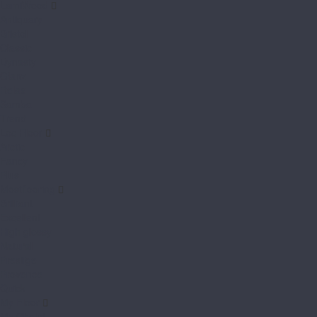
LamiWood
Antiquary
Bristol
Classic
Dynasty
Glanz
Relax
Samba
Trend
Loc Floor
Arctic
Fancy
Plus
Mostflooring
Brilliant
Excellent
High glossy
Natural
Prestige
Provence
Quick
My Floor
My Chalet