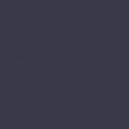
FF-1500 Wood
FF-1800 Gear
Forbo
Hoffmann
Decoration
Duplex
Simple
Stripes
Walls
Moduleo
LayRed
LayRed EIR
LayRed Herringbone
Next
Next Acoustic
Roots 40
Roots 55
Roots 55 EIR
Roots Herringbone
Natura
Natura Original
Norland