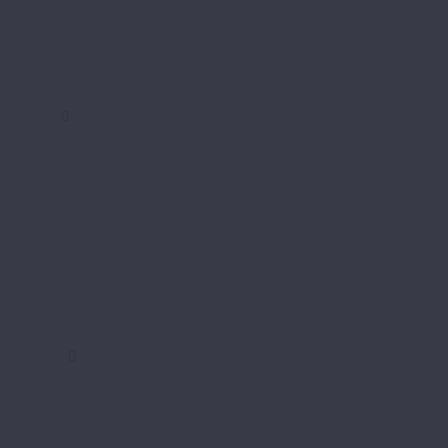
Paloma Platinium AQUA BLOCK
Slim Platinium
Terra Platinium AQUA BLOCK
Testa Platinium
Zodiak Platinium
Kronotex
Amazone
Aqua Amazone
Aqua Robusto
Dynamic Plus
Exquisit
Exquisit Plus
Herringbone
Mammut
Mammut Plus
Mega Plus
Robusto
La Moena
Bella Marianna
Bellamonte
Monte Cristallo
Valoroso Hasan