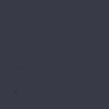
Comfort
Comfort XXL
Herringbone
Parquet 4 мм
Stone
FastFloor
Country
Stone
Firmfit
Calisto
Discovery
Herringbone
Tiles
Floor Factor
Classic Vision
Country Vision
Herringbone Vision
Stone Vision
FloorAge
Forest Collection
Mountain Collection
HOI Flooring