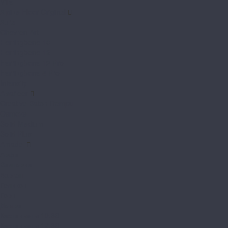
Ville
Alpine Floor Original
Aura
Chevron Art
Herringbone 10
Herringbone 12
Herringbone 12 Pro
Herringbone 8 Pro
Intensity
Alsafloor
Creative Baton Rompu
Osmoze
Solid Medium
Solid Plus
Amadei
Арфа
Валторна
Варган
Геликон
Горн
Домра
Кастаньеты 10.33
Кастаньеты 12.33