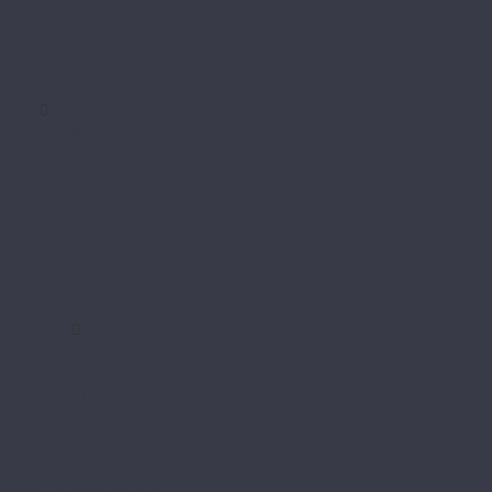
Classic 8/32
Classic 8/32 4V
Classic 8/33
Classic 8/33 4V
Faus
Cosmopolitan 4V
Elegance
Elegance XXL
Industry Tiles
Master
Retro
Sense
Stone Effects
Syncro
FirstFloor
Excellence Black Core 4D
Excellence Black Core 4D Английская ёлка
Nobless Matt 3D
Nobless Matt 3D Английская ёлка
Passion Matt 3D
Passion Matt 3D Английская ёлка
Supreme Black Core 4D