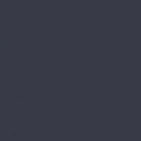
Adventure WR
Ambience 4V WR
Euphoria WR
Expedition 4V WR
Freedom 4V
Galaxy 4V
Harmony Forte WR
Impression 4V
Legend WR
Master 4V WR
Villa 4V
Ville
Vision
Vogue 4V WR
WR Aqua
Clix Floor
Charm
Extra
Flame
Intense
Plus
Egger
Classic 10/33