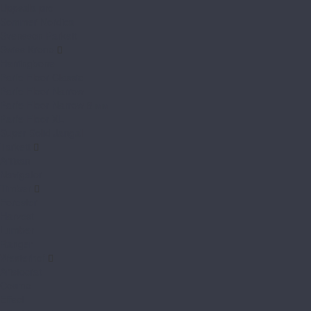
Uppsala pro
Sommer Nordica
Svensson Parkett
Swiss Krono
Herringbone
Parfe Floor Classic
Parfe Floor Narrow
Parfe Floor Narrow 8 мм
Parfe Floor XL
Super Solid Jangal
Tarkett
Artisan
Navigator
Timber
Forester
Harvest
Lumber
Ranger
Westerhof
Aristocrat
Cosmo
Effect