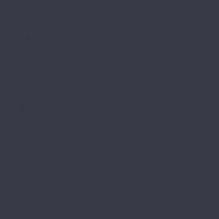
My Cottage
My Villa
Residence
Norland
Elegant
Elegant 10
Elegant Strong
Herringbone Elegant
Herringbone Elegant 10
Herringbone Elegant Strong
Pergo
Chevron 12 pro
Ebeltoft 12 pro
Elements 12 pro
Elements Pro
Goeteborg pro
Kalmar
Malmo pro
Sensation Wide Long Plank
Skara 12 pro
Skara Pro
Stavanger pro