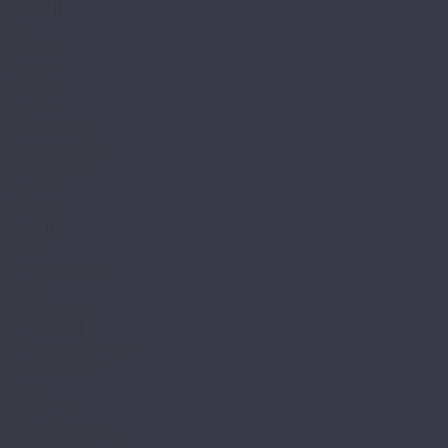
Aberhof
Alfa
Carmelita
Chevron
Diamante
Petra CL
Petra XXL GD
Prado (планка)
Prado (плитка)
Rhein CL
Rhein GD
Adelar
Eterna
Eterna Acoustic
Solida
Solida Acoustic
Alpine floor
by Classen Pro Nature
Chevron Alpine
Classic
Classic Light
Eclipse Super Matt
Expressive Parquet