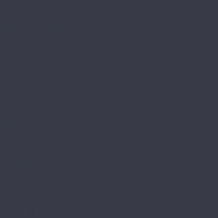
Grand Sequoia
Grand Sequoia 5 mm
Grand Sequoia Light
Grand Sequoia Superior ABA
Grand Sequoia Village
Intense
Nut
Parquet Light
Parquet Premium
Parquet Sirocco
Premium 12
Premium XL
Real Wood
Sequoia
Solo
Solo Plus
Stone Mineral Core
Адамант Паркет
Титан 6
Титан 8
Титан Паркет
Alta Step