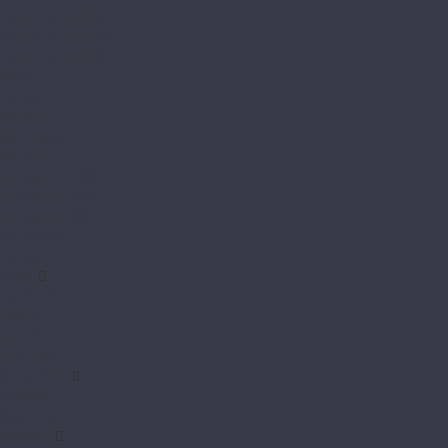
Кастаньеты 8.32
Кастаньеты 8.33
Кастаньеты 8.33 S
Лира
Литавры
Лютень
Мелодика
Орган
Свирель 10.33
Свирель 12.33
Свирель 8.33
Фанфара
Цитра
Arteo
10 XL WR
8 M WR
8 S WR
8 XL WR
Berry Alloc
Chateau
Binyl Pro
Classen