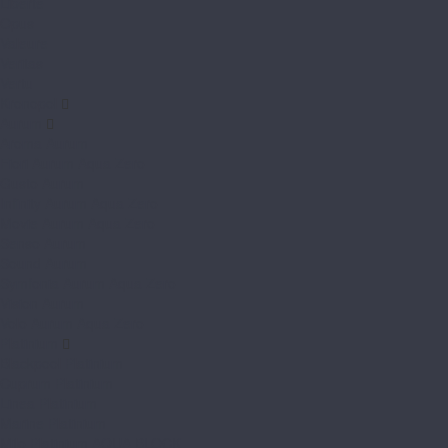
Liberte
Opus
Valeure
Veritas
Vertu
Kronopol
Aurum
Aroma Aurum
Fiori Aurum Aqua Zero
Gusto Aurum
Infinity Aurum Aqua Zero
Movie Aurum Aqua Zero
Senso Aurum
Sound Aurum
Symfonia Aurum Aqua Zero
Vision Aurum
Volo Aurum Aqua Zero
Platinium
Blackpool Platinium
Cuprum Platinium
Linea Platinium
Marine Platinium
Milo Platinium AQUA BLOCK