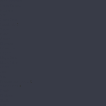
Effect Premium
Gloria Camsan
Platinum+
Shine
Super Step
Woodstyle
Arrow
Bravo
Breeze
Chevron
CrossBow
Elegant
Magic Strip
Magic Wide
Opera
Solid
Viva
Инженерная доска
Alpine Floor
Castle
Chateau
Studio
Villa