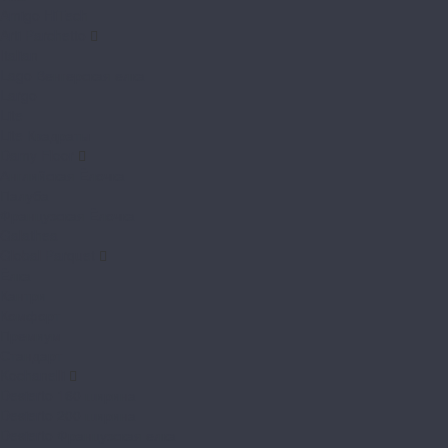
Amigo HiTech
Arti Parchetto
Italian
Lago Венгерская елка
Largo
Lite
Lite Квадраты
Damy Floor
Английская Ёлочка
Палуба
Французская Ёлочка
Galathea
Global Parquet
Ёлка
Кантри
Комфорт
Премиум
Стандарт
Kochanelli
Desierto 160 ширина
Desierto 200 ширина
Desierto Французская елка