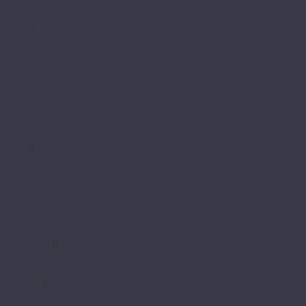
Венгерская елка
Royce
Enjoy
Jersey 4V
Qvadro
Respect
Rich
Sense 4V
Sense LVT
Ultima
Skalla
Chevron
EXCLUSIVE
NARROW
PREMIUM
STANDART
STONE FJORD
SpaceFloor
Ceres
Eris
Steinholz
Element