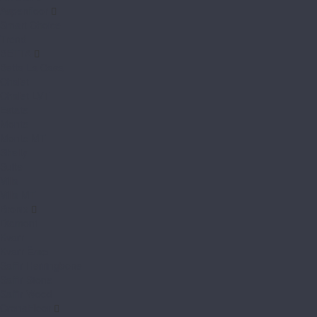
Aspenfloor
Smart Choice
Trend
BETTA
Betta La Casa
Chalet
Chalet LVT
Estate
Monte
Monte MT
Shelty
Suite
Villa
Villa MT
Bronix
Diamoni
Kvarr
Kvarr Ёлка
Saffir Herringbone
Saffir Stone
Saffir Wood
CronaFloor