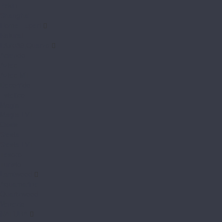
Pekin
Shanghai
Home Expert
Natural
L&#039;Quarzo
Aciendo
Aztec
Aztec MT
Decorrido
Estetico
Magia
Magia LVT
Oasis
Siesta
Siesta LVT
Tesoro
Turisto
Lamiwood
Aquamarine
Quartzwood
Venezia
NATURA