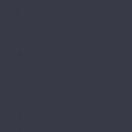
Kvarr Glue
Kvarr Glue Камень
Decoria
Mild Tile
Office Tile
Eco Click
EcoRich
EcoRich
EcoRich Dry Back
EcoStone
EcoStone Click Drop
EcoStone Dry Back
EcoWood
EcoWood Click Drop
EcoWood Dry Back
FineFlex
FineFlex Light
FineFlex Stone
FineFlex Wood
FineFloor
FF-1200 Strong
FF-1300 Light
FF-1500 Stone