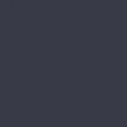
Леклер
Aqua
Bonkeel
FUNKY HOUSE
Aquafloor
Aquawall
Classic SPC
Quartz
Soundless
Space
Space Nuts XL
Space Parquet Light
Space Select XL
Stone
Stone XL
AQUAMAX
Avant
Bottega
Integra (Елка)
Integra Stone
Sander
Art East
Art Stone