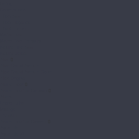
Bering
Concept Neo
Effect 8мм
Effect Elegance
Effect Premium
Marco Polo
Marco Polo Premium
Natura Line 8мм
Natura Select
Alloc
Alloc Grand Avenue
Alloc Grand Avenue Stone
Alloc Original
Alpine Floor
Alpine Floor by Camsan
Albero
Legno Extra
Milango
Premium
Alpine Floor by Classen
Aqua Life
Aqua Life XL