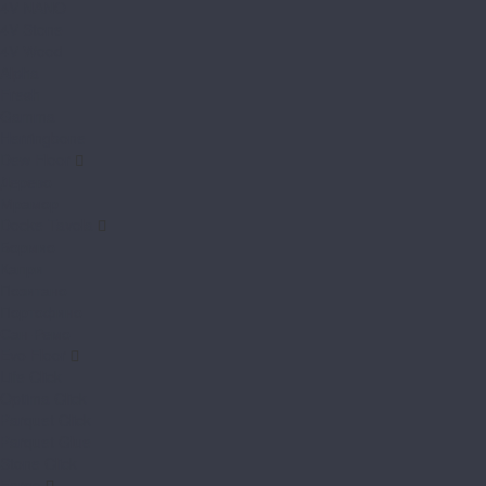
4V NANO
4V Stone
4V Wood
Alpha
Fresh
Gamma
Herringbone
Dew Floor
Дерево
Мрамор
Docke Tavola
Бормио
Капри
Позитано
Портофино
Сан-Ремо
Evo Floor
Life Click
Optima Click
Parquet Click
Parquet Glue
Stone Click
Fargo