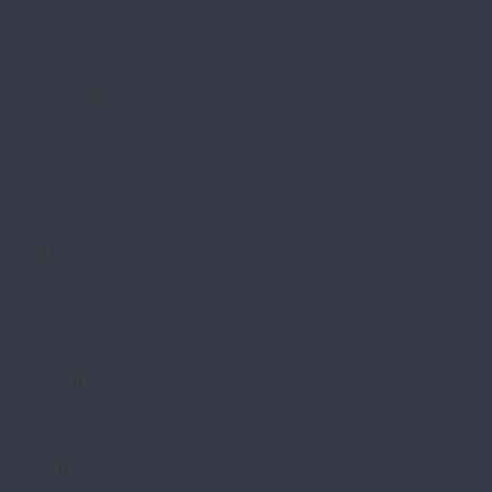
Element Chevron
Herringbone
Monolith
Prime
StoneWood
Classic 3,5мм
Венгерская ёлка
Венгерская ёлка 3,5мм
Камень
Классика
Эталон
Tanto
Дерево
Камень
Tarkett
Element Click
Element Click (с фаской)
The Floor
Herringbone
Stone
Wood
Tulesna
Art Parquete