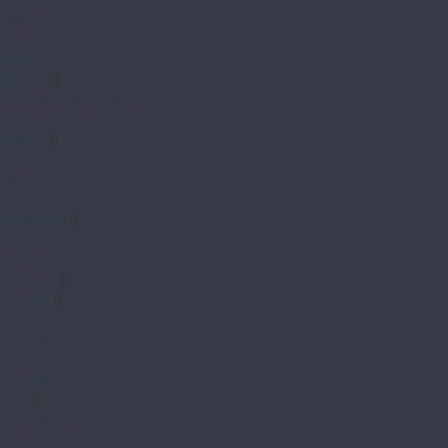
Ottimo
Premium
Verano
Vinilam
Ceramo Vinilam Stone
Ceramo Vinilam XXL
VinilPol
Click
Glue
Herringbone
Westerhof
Modern
Spark
Ламинат
Aberhof
Cruise
Cyclone
Storm
Tornado
AGT
Armonia Large
Armonia Slim