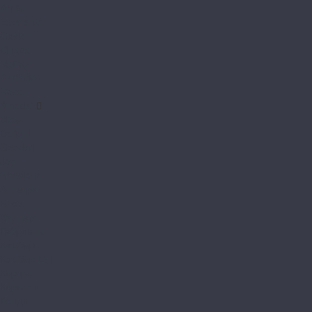
Arriba
Excelente
Gusto
Mirada
Nativo
Perfecto
Roca
Amadei
Bliss
Delight
Goodwill
Joy
Redstone
Аллегри
Блоу
Вилларт
Габриели
Камбер
Камбер LVT
Кордье
Корелли
Ланди