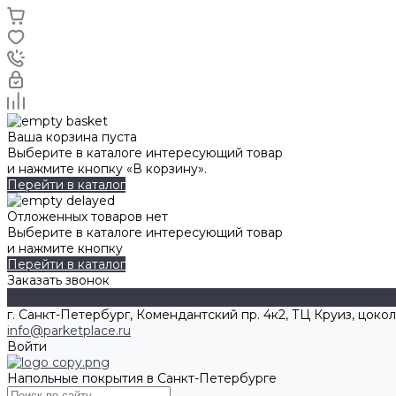
Ваша корзина пуста
Выберите в каталоге интересующий товар
и нажмите кнопку «В корзину».
Перейти в каталог
Отложенных товаров нет
Выберите в каталоге интересующий товар
и нажмите кнопку
Перейти в каталог
Заказать звонок
г. Санкт-Петербург, Комендантский пр. 4к2, ТЦ Круиз, цокол
info@parketplace.ru
Войти
Напольные покрытия в Санкт-Петербурге