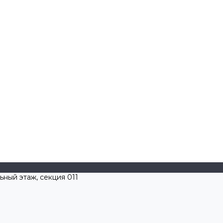
ьный этаж, секция 011