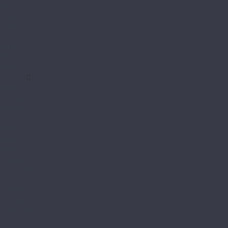
Arriba
Excelente
Gusto
Mirada
Nativo
Perfecto
Roca
Amadei
Bliss
Delight
Goodwill
Joy
Redstone
Аллегри
Блоу
Вилларт
Габриели
Камбер
Камбер LVT
Кордье
Корелли
Ланди