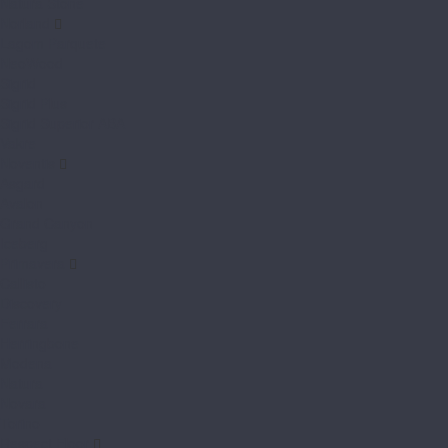
Natura Stone
Norland
Lagom Parquete
NeoWood
Sigrid
Sigrid Plus
Sigrid Superior ABA
Vakre
Noventis
Asgard
Avalon
Grand Canyon
Iceberg
Primavera
Callisto
Discovery
Ferrara
Herringbone
Modena
Natura
Novara
Torino
Respect Floor