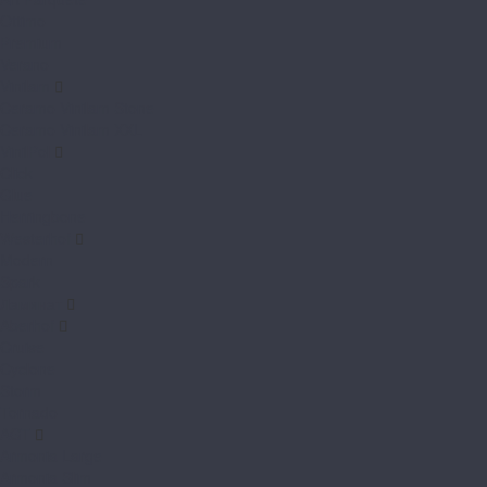
Ottimo
Premium
Verano
Vinilam
Ceramo Vinilam Stone
Ceramo Vinilam XXL
VinilPol
Click
Glue
Herringbone
Westerhof
Modern
Spark
Ламинат
Aberhof
Cruise
Cyclone
Storm
Tornado
AGT
Armonia Large
Armonia Slim