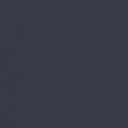
Light Stone
Parquet LVT
Sequoia
Stone Premium LVT
Ultra
Aquafloor
Art
Chevron Glue
Chevron Premium
Classic Glue
Nano
Nuts XL Glue
Parquet Glue
Parquet Plus
RealWood Click
RealWood Glue
RealWood XL
Realwood XL GLUE
RealWood XXL
Stone XXL Glue
Versailles Glue
Bronix