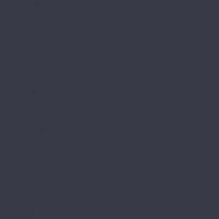
LamiWood
Antiquary
Bristol
Classic
Dynasty
Glanz
Relax
Samba
Trend
Loc Floor
Arctic
Fancy
Plus
Mostflooring
Brilliant
Excellent
High glossy
Natural
Prestige
Provence
Quick
My Floor
My Chalet