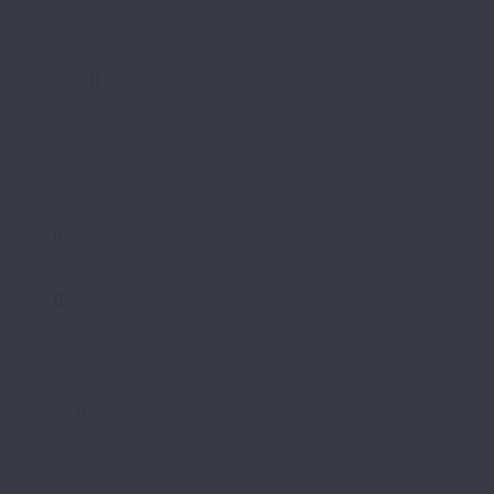
Uppsala pro
Sommer Nordica
Svensson Parkett
Swiss Krono
Herringbone
Parfe Floor Classic
Parfe Floor Narrow
Parfe Floor Narrow 8 мм
Parfe Floor XL
Super Solid Jangal
Tarkett
Artisan
Navigator
Timber
Forester
Harvest
Lumber
Ranger
Westerhof
Aristocrat
Cosmo
Effect