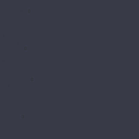
Amigo HiTech
Arti Parchetto
Italian
Lago Венгерская елка
Largo
Lite
Lite Квадраты
Damy Floor
Английская Ёлочка
Палуба
Французская Ёлочка
Galathea
Global Parquet
Ёлка
Кантри
Комфорт
Премиум
Стандарт
Kochanelli
Desierto 160 ширина
Desierto 200 ширина
Desierto Французская елка