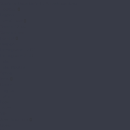
Supreme Black Core 4D Английская ёлка
Floorpan
Lagoon
Forest Floor
Sphere 12 мм
Sphere 8 мм
Homflor
Distingo
Herringbone 12 BR
Herringbone 8 BR
Patio
Patio Medium
Strong
Ideal
Choice
Enigma
Form
Look
Touch
Ville
Joss Beaumont
Gusto