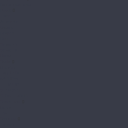
Венгерская елка
Royce
Enjoy
Jersey 4V
Qvadro
Respect
Rich
Sense 4V
Sense LVT
Ultima
Skalla
Chevron
EXCLUSIVE
NARROW
PREMIUM
STANDART
STONE FJORD
SpaceFloor
Ceres
Eris
Steinholz
Element