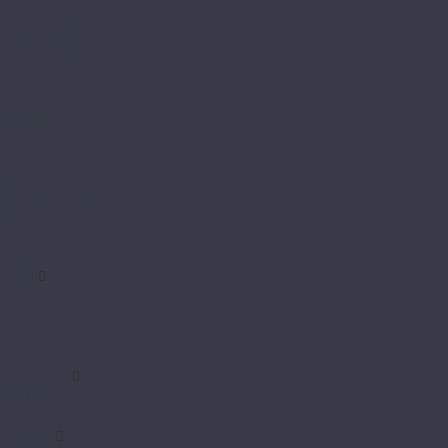
Кастаньеты 8.32
Кастаньеты 8.33
Кастаньеты 8.33 S
Лира
Литавры
Лютень
Мелодика
Орган
Свирель 10.33
Свирель 12.33
Свирель 8.33
Фанфара
Цитра
Arteo
10 XL WR
8 M WR
8 S WR
8 XL WR
Berry Alloc
Chateau
Binyl Pro
Classen