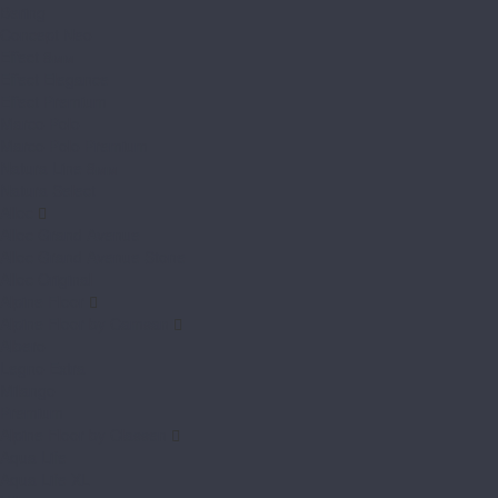
Bering
Concept Neo
Effect 8мм
Effect Elegance
Effect Premium
Marco Polo
Marco Polo Premium
Natura Line 8мм
Natura Select
Alloc
Alloc Grand Avenue
Alloc Grand Avenue Stone
Alloc Original
Alpine Floor
Alpine Floor by Camsan
Albero
Legno Extra
Milango
Premium
Alpine Floor by Classen
Aqua Life
Aqua Life XL