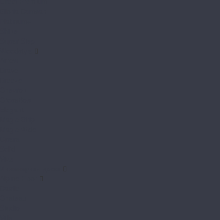
Effect Premium
Gloria Camsan
Platinum+
Shine
Super Step
Woodstyle
Arrow
Bravo
Breeze
Chevron
CrossBow
Elegant
Magic Strip
Magic Wide
Opera
Solid
Viva
Инженерная доска
Alpine Floor
Castle
Chateau
Studio
Villa