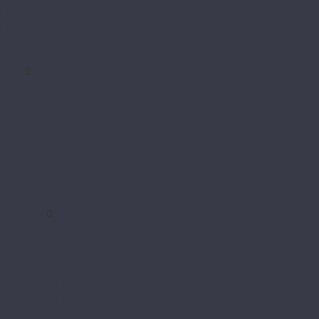
Classic 8/32
Classic 8/32 4V
Classic 8/33
Classic 8/33 4V
Faus
Cosmopolitan 4V
Elegance
Elegance XXL
Industry Tiles
Master
Retro
Sense
Stone Effects
Syncro
FirstFloor
Excellence Black Core 4D
Excellence Black Core 4D Английская ёлка
Nobless Matt 3D
Nobless Matt 3D Английская ёлка
Passion Matt 3D
Passion Matt 3D Английская ёлка
Supreme Black Core 4D