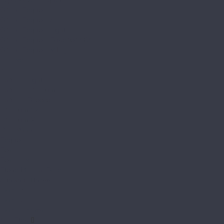
Grand Sequoia
Grand Sequoia 5 mm
Grand Sequoia Light
Grand Sequoia Superior ABA
Grand Sequoia Village
Intense
Nut
Parquet Light
Parquet Premium
Parquet Sirocco
Premium 12
Premium XL
Real Wood
Sequoia
Solo
Solo Plus
Stone Mineral Core
Адамант Паркет
Титан 6
Титан 8
Титан Паркет
Alta Step