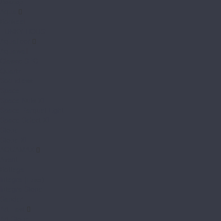
Леклер
Aqua
Bonkeel
FUNKY HOUSE
Aquafloor
Aquawall
Classic SPC
Quartz
Soundless
Space
Space Nuts XL
Space Parquet Light
Space Select XL
Stone
Stone XL
AQUAMAX
Avant
Bottega
Integra (Елка)
Integra Stone
Sander
Art East
Art Stone