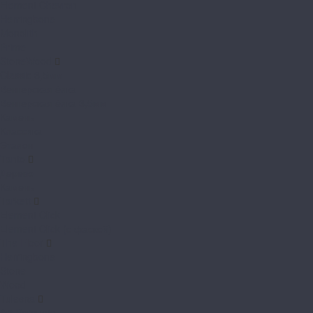
Element Chevron
Herringbone
Monolith
Prime
StoneWood
Classic 3,5мм
Венгерская ёлка
Венгерская ёлка 3,5мм
Камень
Классика
Эталон
Tanto
Дерево
Камень
Tarkett
Element Click
Element Click (с фаской)
The Floor
Herringbone
Stone
Wood
Tulesna
Art Parquete