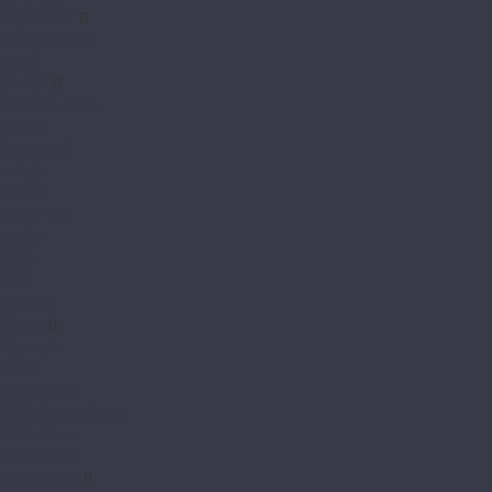
Aspenfloor
Smart Choice
Trend
BETTA
Betta La Casa
Chalet
Chalet LVT
Estate
Monte
Monte MT
Shelty
Suite
Villa
Villa MT
Bronix
Diamoni
Kvarr
Kvarr Ёлка
Saffir Herringbone
Saffir Stone
Saffir Wood
CronaFloor