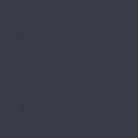
Paloma Platinium AQUA BLOCK
Slim Platinium
Terra Platinium AQUA BLOCK
Testa Platinium
Zodiak Platinium
Kronotex
Amazone
Aqua Amazone
Aqua Robusto
Dynamic Plus
Exquisit
Exquisit Plus
Herringbone
Mammut
Mammut Plus
Mega Plus
Robusto
La Moena
Bella Marianna
Bellamonte
Monte Cristallo
Valoroso Hasan