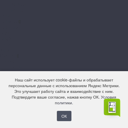
FF-1500 Wood
FF-1800 Gear
Forbo
Hoffmann
Decoration
Duplex
Simple
Stripes
Walls
Moduleo
LayRed
LayRed EIR
LayRed Herringbone
Next
Наш сайт использует cookie-файлы и обрабатывает
Next Acoustic
персональные данные с использованием Яндекс Метрики.
Roots 40
Это улучшает работу сайта и взаимодействие с ним.
Roots 55
Подтвердите ваше согласие, нажав кнопку ОК.
Условия
Roots 55 EIR
политики
.
Roots Herringbone
Natura
ОК
Natura Original
Norland