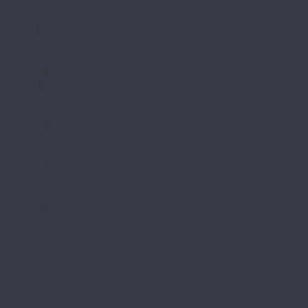
Kvarr Glue
Kvarr Glue Камень
Decoria
Mild Tile
Office Tile
Eco Click
EcoRich
EcoRich
EcoRich Dry Back
EcoStone
EcoStone Click Drop
EcoStone Dry Back
EcoWood
EcoWood Click Drop
EcoWood Dry Back
FineFlex
FineFlex Light
FineFlex Stone
FineFlex Wood
FineFloor
FF-1200 Strong
FF-1300 Light
FF-1500 Stone