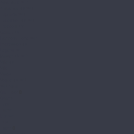
Adventure WR
Ambience 4V WR
Euphoria WR
Expedition 4V WR
Freedom 4V
Galaxy 4V
Harmony Forte WR
Impression 4V
Legend WR
Master 4V WR
Villa 4V
Ville
Vision
Vogue 4V WR
WR Aqua
Clix Floor
Charm
Extra
Flame
Intense
Plus
Egger
Classic 10/33