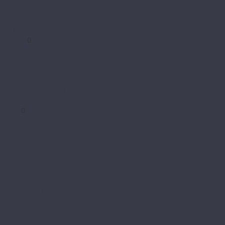
My Cottage
My Villa
Residence
Norland
Elegant
Elegant 10
Elegant Strong
Herringbone Elegant
Herringbone Elegant 10
Herringbone Elegant Strong
Pergo
Chevron 12 pro
Ebeltoft 12 pro
Elements 12 pro
Elements Pro
Goeteborg pro
Kalmar
Malmo pro
Sensation Wide Long Plank
Skara 12 pro
Skara Pro
Stavanger pro