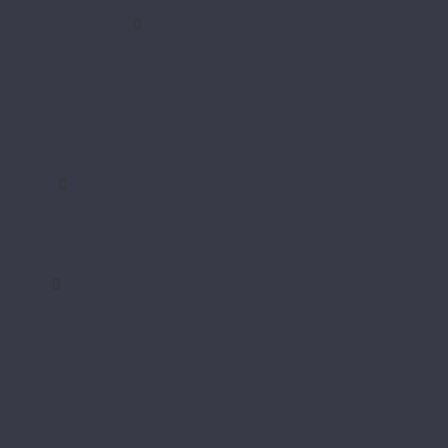
Ville
Alpine Floor Original
Aura
Chevron Art
Herringbone 10
Herringbone 12
Herringbone 12 Pro
Herringbone 8 Pro
Intensity
Alsafloor
Creative Baton Rompu
Osmoze
Solid Medium
Solid Plus
Amadei
Арфа
Валторна
Варган
Геликон
Горн
Домра
Кастаньеты 10.33
Кастаньеты 12.33