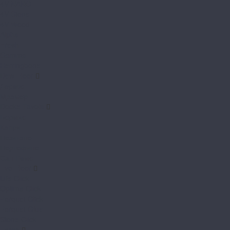
4V NANO
4V Stone
4V Wood
Alpha
Fresh
Gamma
Herringbone
Dew Floor
Дерево
Мрамор
Docke Tavola
Бормио
Капри
Позитано
Портофино
Сан-Ремо
Evo Floor
Life Click
Optima Click
Parquet Click
Parquet Glue
Stone Click
Fargo