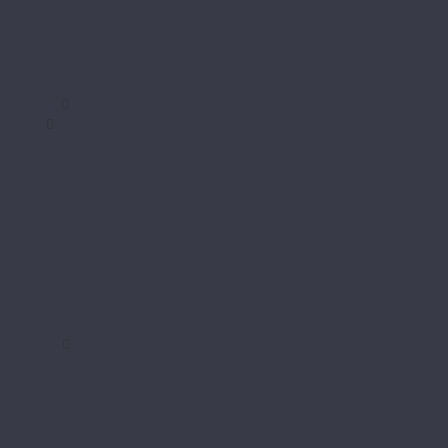
Liberte
Opus
Valeure
Veritas
Vertu
Kronopol
Aurum
Aroma Aurum
Fiori Aurum Aqua Zero
Gusto Aurum
Infinity Aurum Aqua Zero
Movie Aurum Aqua Zero
Senso Aurum
Sound Aurum
Symfonia Aurum Aqua Zero
Vision Aurum
Volo Aurum Aqua Zero
Platinium
Blackpool Platinium
Cuprum Platinium
Linea Platinium
Marine Platinium
Milo Platinium AQUA BLOCK