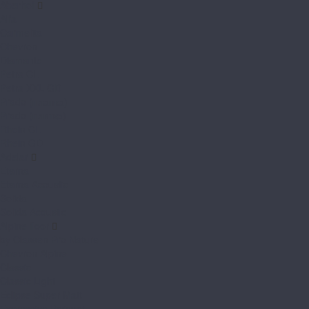
Aberhof
Alfa
Carmelita
Chevron
Diamante
Petra CL
Petra XXL GD
Prado (планка)
Prado (плитка)
Rhein CL
Rhein GD
Adelar
Eterna
Eterna Acoustic
Solida
Solida Acoustic
Alpine floor
by Classen Pro Nature
Chevron Alpine
Classic
Classic Light
Eclipse Super Matt
Expressive Parquet