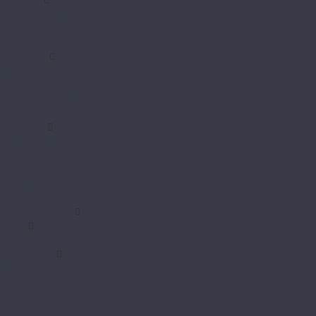
Венгерская ёлка
Палубная доска
Французская ёлка
Wood Bee
Chevron
Herringbone
Однополосная инженерная доска
Wood System
Стародуб
Белые ночи
Венгерская елка
Таежная
Уральская
Французская елка
Виниловый пол
Allure
ISOCORE
Alpine Floor
Chevron Alpine LVT
Easy Line
Grand Sequoia LVT
Liberty Loose Lay