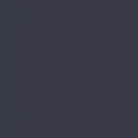
Pekin
Shanghai
Home Expert
Natural
L&#039;Quarzo
Aciendo
Aztec
Aztec MT
Decorrido
Estetico
Magia
Magia LVT
Oasis
Siesta
Siesta LVT
Tesoro
Turisto
Lamiwood
Aquamarine
Quartzwood
Venezia
NATURA