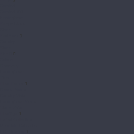
Comfort
Comfort XXL
Herringbone
Parquet 4 мм
Stone
FastFloor
Country
Stone
Firmfit
Calisto
Discovery
Herringbone
Tiles
Floor Factor
Classic Vision
Country Vision
Herringbone Vision
Stone Vision
FloorAge
Forest Collection
Mountain Collection
HOI Flooring