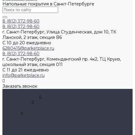
Напольные покрытия в Санкт-Петербурге
8 (812) 372-98-60
8 (812) 372-98-60
г. Санкт-Петербург, Улица Студенческая, дом 10, ТК
Ланской, 2 этаж, секция B6
С 10 до 20 ежедневно
6280415@parketplace.ru
8 (812) 372-98-60
г. Санкт-Петербург, Комендантский пр. 4к2, ТЦ Круиз,
цокольный этаж, секция 011
С 11 до 21 ежедневно
info@parketplace.ru
Заказать звонок
...
Каталог товаров
SPC ламинат
A+Floor
Aberhof
Alfa
Carmelita
Chevron