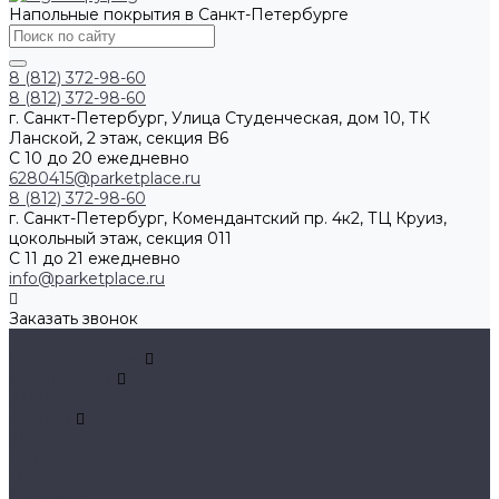
Напольные покрытия в Санкт-Петербурге
8 (812) 372-98-60
8 (812) 372-98-60
г. Санкт-Петербург, Улица Студенческая, дом 10, ТК
Ланской, 2 этаж, секция B6
С 10 до 20 ежедневно
6280415@parketplace.ru
8 (812) 372-98-60
г. Санкт-Петербург, Комендантский пр. 4к2, ТЦ Круиз,
цокольный этаж, секция 011
С 11 до 21 ежедневно
info@parketplace.ru
Заказать звонок
...
Каталог товаров
SPC ламинат
A+Floor
Aberhof
Alfa
Carmelita
Chevron