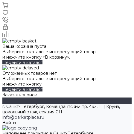
Ваша корзина пуста
Выберите в каталоге интересующий товар
и нажмите кнопку «В корзину».
Перейти в каталог
Отложенных товаров нет
Выберите в каталоге интересующий товар
и нажмите кнопку
Перейти в каталог
Заказать звонок
г. Санкт-Петербург, Комендантский пр. 4к2, ТЦ Круиз,
цокольный этаж, секция 011
info@parketplace.ru
Войти
Напольные покрытия в Санкт-Петербурге