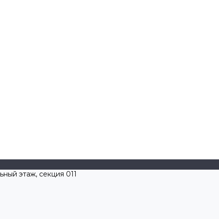
ьный этаж, секция 011