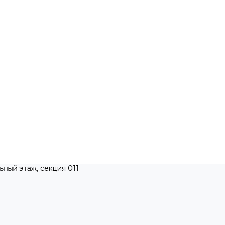
ьный этаж, секция 011