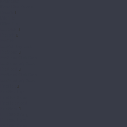
Kvarr Glue
Kvarr Glue Камень
Decoria
Mild Tile
Office Tile
Eco Click
EcoRich
EcoRich
EcoRich Dry Back
EcoStone
EcoStone Click Drop
EcoStone Dry Back
EcoWood
EcoWood Click Drop
EcoWood Dry Back
FineFlex
FineFlex Light
FineFlex Stone
FineFlex Wood
FineFloor
FF-1200 Strong
FF-1300 Light
FF-1500 Stone