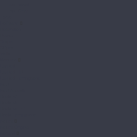
FF-1500 Wood
FF-1800 Gear
Forbo
Hoffmann
Decoration
Duplex
Simple
Stripes
Walls
Moduleo
LayRed
LayRed EIR
LayRed Herringbone
Next
Next Acoustic
Roots 40
Roots 55
Roots 55 EIR
Roots Herringbone
Natura
Natura Original
Norland