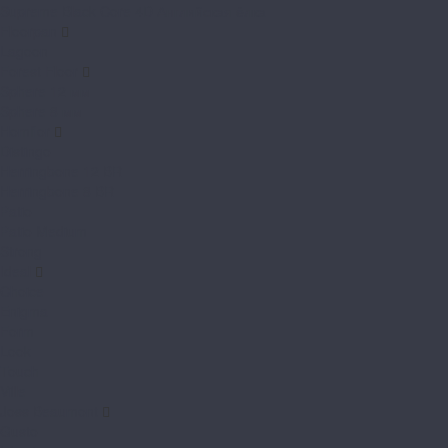
Supreme Black Core 4D Английская ёлка
Floorpan
Lagoon
Forest Floor
Sphere 12 мм
Sphere 8 мм
Homflor
Distingo
Herringbone 12 BR
Herringbone 8 BR
Patio
Patio Medium
Strong
Ideal
Choice
Enigma
Form
Look
Touch
Ville
Joss Beaumont
Gusto