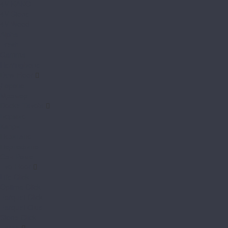
4V NANO
4V Stone
4V Wood
Alpha
Fresh
Gamma
Herringbone
Dew Floor
Дерево
Мрамор
Docke Tavola
Бормио
Капри
Позитано
Портофино
Сан-Ремо
Evo Floor
Life Click
Optima Click
Parquet Click
Parquet Glue
Stone Click
Fargo