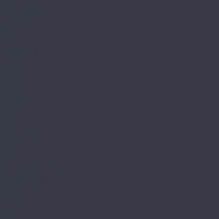
Effect Premium
Gloria Camsan
Platinum+
Shine
Super Step
Woodstyle
Arrow
Bravo
Breeze
Chevron
CrossBow
Elegant
Magic Strip
Magic Wide
Opera
Solid
Viva
Инженерная доска
Alpine Floor
Castle
Chateau
Studio
Villa