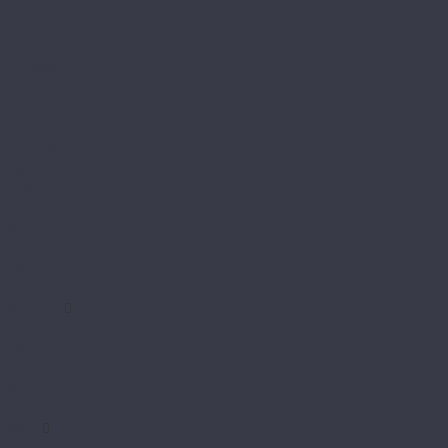
Adventure WR
Ambience 4V WR
Euphoria WR
Expedition 4V WR
Freedom 4V
Galaxy 4V
Harmony Forte WR
Impression 4V
Legend WR
Master 4V WR
Villa 4V
Ville
Vision
Vogue 4V WR
WR Aqua
Clix Floor
Charm
Extra
Flame
Intense
Plus
Egger
Classic 10/33