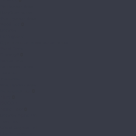
Венгерская ёлка
Палубная доска
Французская ёлка
Wood Bee
Chevron
Herringbone
Однополосная инженерная доска
Wood System
Стародуб
Белые ночи
Венгерская елка
Таежная
Уральская
Французская елка
Виниловый пол
Allure
ISOCORE
Alpine Floor
Chevron Alpine LVT
Easy Line
Grand Sequoia LVT
Liberty Loose Lay