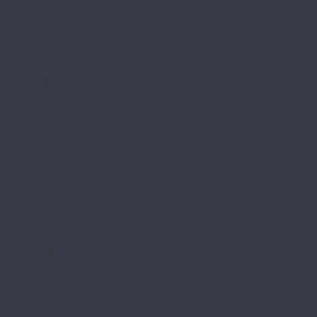
Paloma Platinium AQUA BLOCK
Slim Platinium
Terra Platinium AQUA BLOCK
Testa Platinium
Zodiak Platinium
Kronotex
Amazone
Aqua Amazone
Aqua Robusto
Dynamic Plus
Exquisit
Exquisit Plus
Herringbone
Mammut
Mammut Plus
Mega Plus
Robusto
La Moena
Bella Marianna
Bellamonte
Monte Cristallo
Valoroso Hasan