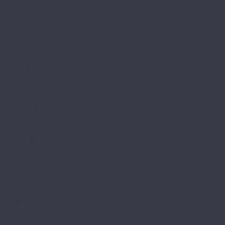
Ottimo
Premium
Verano
Vinilam
Ceramo Vinilam Stone
Ceramo Vinilam XXL
VinilPol
Click
Glue
Herringbone
Westerhof
Modern
Spark
Ламинат
Aberhof
Cruise
Cyclone
Storm
Tornado
AGT
Armonia Large
Armonia Slim