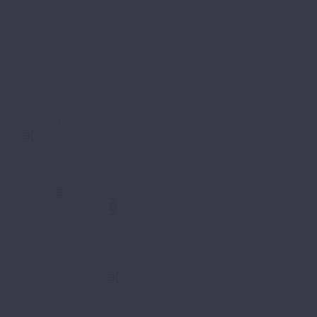
Bering
Concept Neo
Effect 8мм
Effect Elegance
Effect Premium
Marco Polo
Marco Polo Premium
Natura Line 8мм
Natura Select
Alloc
Alloc Grand Avenue
Alloc Grand Avenue Stone
Alloc Original
Alpine Floor
Alpine Floor by Camsan
Albero
Legno Extra
Milango
Premium
Alpine Floor by Classen
Aqua Life
Aqua Life XL