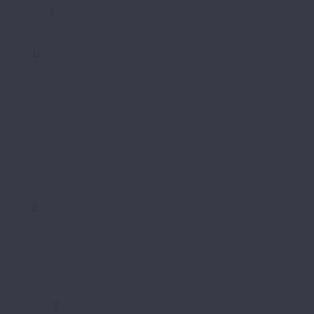
Aspenfloor
Smart Choice
Trend
BETTA
Betta La Casa
Chalet
Chalet LVT
Estate
Monte
Monte MT
Shelty
Suite
Villa
Villa MT
Bronix
Diamoni
Kvarr
Kvarr Ёлка
Saffir Herringbone
Saffir Stone
Saffir Wood
CronaFloor