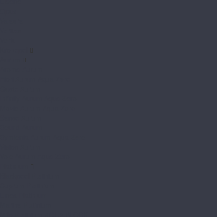
Liberte
Opus
Valeure
Veritas
Vertu
Kronopol
Aurum
Aroma Aurum
Fiori Aurum Aqua Zero
Gusto Aurum
Infinity Aurum Aqua Zero
Movie Aurum Aqua Zero
Senso Aurum
Sound Aurum
Symfonia Aurum Aqua Zero
Vision Aurum
Volo Aurum Aqua Zero
Platinium
Blackpool Platinium
Cuprum Platinium
Linea Platinium
Marine Platinium
Milo Platinium AQUA BLOCK