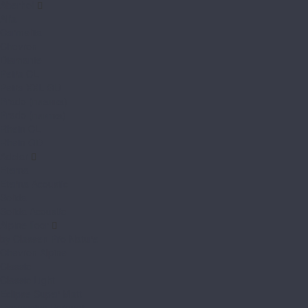
Aberhof
Alfa
Carmelita
Chevron
Diamante
Petra CL
Petra XXL GD
Prado (планка)
Prado (плитка)
Rhein CL
Rhein GD
Adelar
Eterna
Eterna Acoustic
Solida
Solida Acoustic
Alpine floor
by Classen Pro Nature
Chevron Alpine
Classic
Classic Light
Eclipse Super Matt
Expressive Parquet