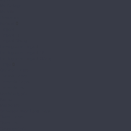
My Cottage
My Villa
Residence
Norland
Elegant
Elegant 10
Elegant Strong
Herringbone Elegant
Herringbone Elegant 10
Herringbone Elegant Strong
Pergo
Chevron 12 pro
Ebeltoft 12 pro
Elements 12 pro
Elements Pro
Goeteborg pro
Kalmar
Malmo pro
Sensation Wide Long Plank
Skara 12 pro
Skara Pro
Stavanger pro