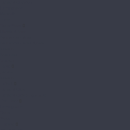
Element Chevron
Herringbone
Monolith
Prime
StoneWood
Classic 3,5мм
Венгерская ёлка
Венгерская ёлка 3,5мм
Камень
Классика
Эталон
Tanto
Дерево
Камень
Tarkett
Element Click
Element Click (с фаской)
The Floor
Herringbone
Stone
Wood
Tulesna
Art Parquete