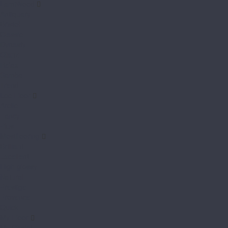
LamiWood
Antiquary
Bristol
Classic
Dynasty
Glanz
Relax
Samba
Trend
Loc Floor
Arctic
Fancy
Plus
Mostflooring
Brilliant
Excellent
High glossy
Natural
Prestige
Provence
Quick
My Floor
My Chalet