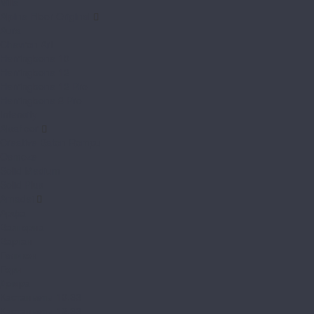
Ville
Alpine Floor Original
Aura
Chevron Art
Herringbone 10
Herringbone 12
Herringbone 12 Pro
Herringbone 8 Pro
Intensity
Alsafloor
Creative Baton Rompu
Osmoze
Solid Medium
Solid Plus
Amadei
Арфа
Валторна
Варган
Геликон
Горн
Домра
Кастаньеты 10.33
Кастаньеты 12.33