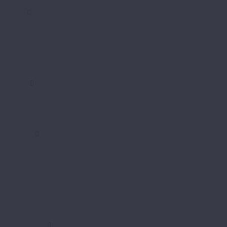
Natura Stone
Norland
Lagom Parquete
NeoWood
Sigrid
Sigrid Plus
Sigrid Superior ABA
Vakre
Noventis
Asgard
Avalon
Grand Canyon
Iceberg
Primavera
Callisto
Discovery
Ferrara
Herringbone
Modena
Natura
Novara
Torino
Respect Floor