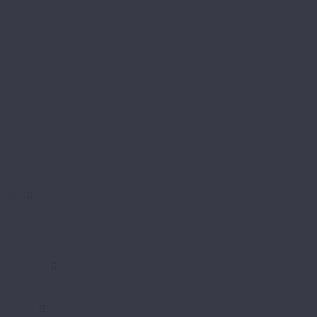
Кастаньеты 8.32
Кастаньеты 8.33
Кастаньеты 8.33 S
Лира
Литавры
Лютень
Мелодика
Орган
Свирель 10.33
Свирель 12.33
Свирель 8.33
Фанфара
Цитра
Arteo
10 XL WR
8 M WR
8 S WR
8 XL WR
Berry Alloc
Chateau
Binyl Pro
Classen