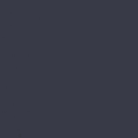
Grand Sequoia
Grand Sequoia 5 mm
Grand Sequoia Light
Grand Sequoia Superior ABA
Grand Sequoia Village
Intense
Nut
Parquet Light
Parquet Premium
Parquet Sirocco
Premium 12
Premium XL
Real Wood
Sequoia
Solo
Solo Plus
Stone Mineral Core
Адамант Паркет
Титан 6
Титан 8
Титан Паркет
Alta Step