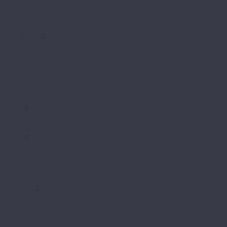
Uppsala pro
Sommer Nordica
Svensson Parkett
Swiss Krono
Herringbone
Parfe Floor Classic
Parfe Floor Narrow
Parfe Floor Narrow 8 мм
Parfe Floor XL
Super Solid Jangal
Tarkett
Artisan
Navigator
Timber
Forester
Harvest
Lumber
Ranger
Westerhof
Aristocrat
Cosmo
Effect