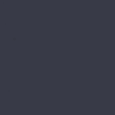
Arriba
Excelente
Gusto
Mirada
Nativo
Perfecto
Roca
Amadei
Bliss
Delight
Goodwill
Joy
Redstone
Аллегри
Блоу
Вилларт
Габриели
Камбер
Камбер LVT
Кордье
Корелли
Ланди