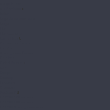
Amigo HiTech
Arti Parchetto
Italian
Lago Венгерская елка
Largo
Lite
Lite Квадраты
Damy Floor
Английская Ёлочка
Палуба
Французская Ёлочка
Galathea
Global Parquet
Ёлка
Кантри
Комфорт
Премиум
Стандарт
Kochanelli
Desierto 160 ширина
Desierto 200 ширина
Desierto Французская елка