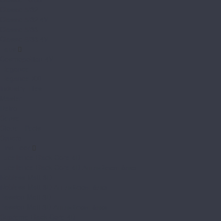
Classic 8/32
Classic 8/32 4V
Classic 8/33
Classic 8/33 4V
Faus
Cosmopolitan 4V
Elegance
Elegance XXL
Industry Tiles
Master
Retro
Sense
Stone Effects
Syncro
FirstFloor
Excellence Black Core 4D
Excellence Black Core 4D Английская ёлка
Nobless Matt 3D
Nobless Matt 3D Английская ёлка
Passion Matt 3D
Passion Matt 3D Английская ёлка
Supreme Black Core 4D