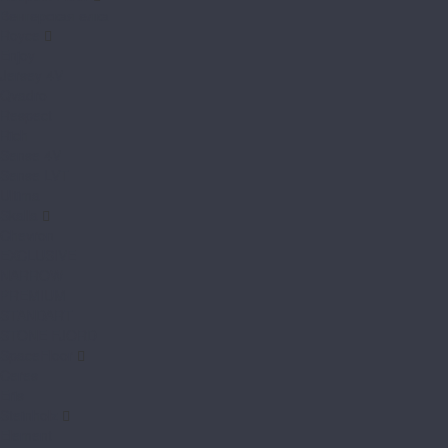
Венгерская елка
Royce
Enjoy
Jersey 4V
Qvadro
Respect
Rich
Sense 4V
Sense LVT
Ultima
Skalla
Chevron
EXCLUSIVE
NARROW
PREMIUM
STANDART
STONE FJORD
SpaceFloor
Ceres
Eris
Steinholz
Element