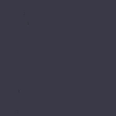
Pekin
Shanghai
Home Expert
Natural
L&#039;Quarzo
Aciendo
Aztec
Aztec MT
Decorrido
Estetico
Magia
Magia LVT
Oasis
Siesta
Siesta LVT
Tesoro
Turisto
Lamiwood
Aquamarine
Quartzwood
Venezia
NATURA