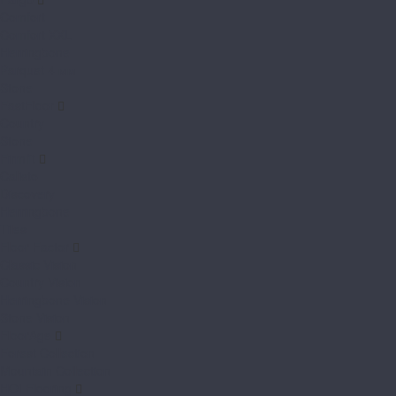
Comfort
Comfort XXL
Herringbone
Parquet 4 мм
Stone
FastFloor
Country
Stone
Firmfit
Calisto
Discovery
Herringbone
Tiles
Floor Factor
Classic Vision
Country Vision
Herringbone Vision
Stone Vision
FloorAge
Forest Collection
Mountain Collection
HOI Flooring