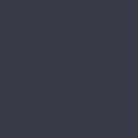
Леклер
Aqua
Bonkeel
FUNKY HOUSE
Aquafloor
Aquawall
Classic SPC
Quartz
Soundless
Space
Space Nuts XL
Space Parquet Light
Space Select XL
Stone
Stone XL
AQUAMAX
Avant
Bottega
Integra (Елка)
Integra Stone
Sander
Art East
Art Stone