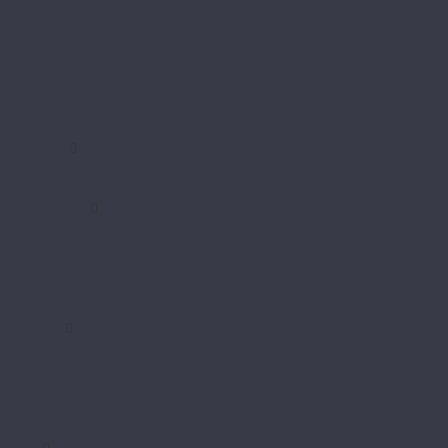
4V NANO
4V Stone
4V Wood
Alpha
Fresh
Gamma
Herringbone
Dew Floor
Дерево
Мрамор
Docke Tavola
Бормио
Капри
Позитано
Портофино
Сан-Ремо
Evo Floor
Life Click
Optima Click
Parquet Click
Parquet Glue
Stone Click
Fargo