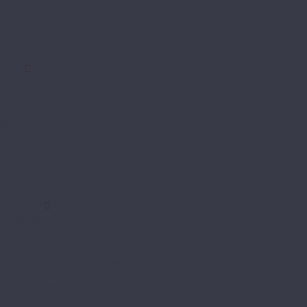
Classic 8/32
Classic 8/32 4V
Classic 8/33
Classic 8/33 4V
Faus
Cosmopolitan 4V
Elegance
Elegance XXL
Industry Tiles
Master
Retro
Sense
Stone Effects
Syncro
FirstFloor
Excellence Black Core 4D
Excellence Black Core 4D Английская ёлка
Nobless Matt 3D
Nobless Matt 3D Английская ёлка
Passion Matt 3D
Passion Matt 3D Английская ёлка
Supreme Black Core 4D