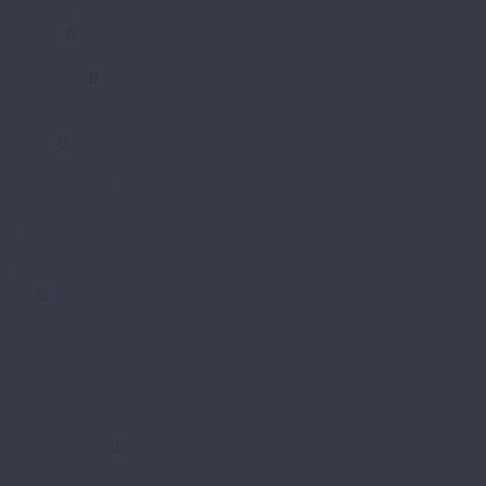
Supreme Black Core 4D Английская ёлка
Floorpan
Lagoon
Forest Floor
Sphere 12 мм
Sphere 8 мм
Homflor
Distingo
Herringbone 12 BR
Herringbone 8 BR
Patio
Patio Medium
Strong
Ideal
Choice
Enigma
Form
Look
Touch
Ville
Joss Beaumont
Gusto