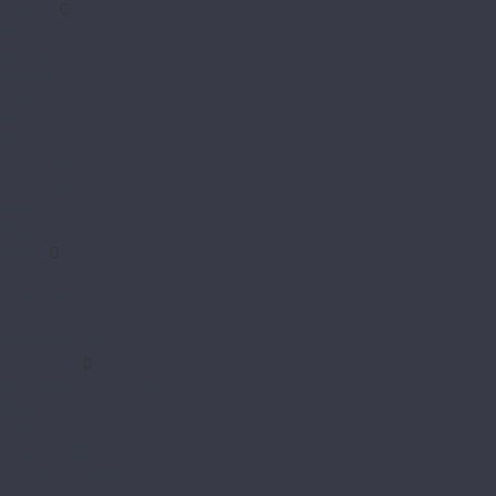
Aberhof
Alfa
Carmelita
Chevron
Diamante
Petra CL
Petra XXL GD
Prado (планка)
Prado (плитка)
Rhein CL
Rhein GD
Adelar
Eterna
Eterna Acoustic
Solida
Solida Acoustic
Alpine floor
by Classen Pro Nature
Chevron Alpine
Classic
Classic Light
Eclipse Super Matt
Expressive Parquet