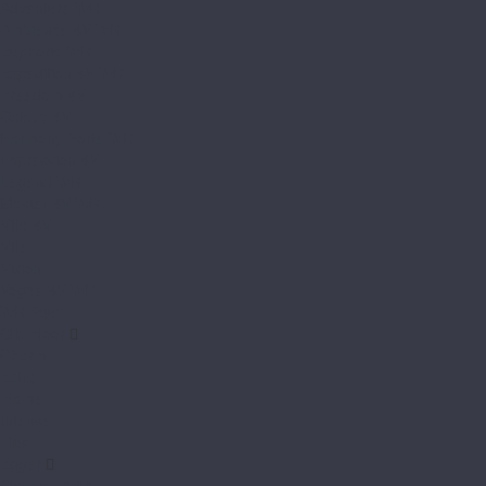
Adventure WR
Ambience 4V WR
Euphoria WR
Expedition 4V WR
Freedom 4V
Galaxy 4V
Harmony Forte WR
Impression 4V
Legend WR
Master 4V WR
Villa 4V
Ville
Vision
Vogue 4V WR
WR Aqua
Clix Floor
Charm
Extra
Flame
Intense
Plus
Egger
Classic 10/33