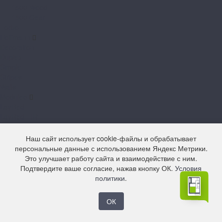
FF-1500 Wood
FF-1800 Gear
Forbo
Hoffmann
Decoration
Duplex
Simple
Stripes
Walls
Moduleo
LayRed
LayRed EIR
LayRed Herringbone
Next
Наш сайт использует cookie-файлы и обрабатывает
Next Acoustic
персональные данные с использованием Яндекс Метрики.
Roots 40
Это улучшает работу сайта и взаимодействие с ним.
Roots 55
Подтвердите ваше согласие, нажав кнопку ОК.
Условия
Roots 55 EIR
политики
.
Roots Herringbone
Natura
ОК
Natura Original
Norland