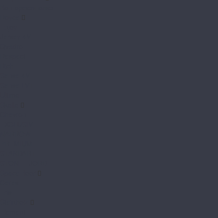
Венгерская елка
Royce
Enjoy
Jersey 4V
Qvadro
Respect
Rich
Sense 4V
Sense LVT
Ultima
Skalla
Chevron
EXCLUSIVE
NARROW
PREMIUM
STANDART
STONE FJORD
SpaceFloor
Ceres
Eris
Steinholz
Element