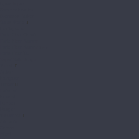
Uppsala pro
Sommer Nordica
Svensson Parkett
Swiss Krono
Herringbone
Parfe Floor Classic
Parfe Floor Narrow
Parfe Floor Narrow 8 мм
Parfe Floor XL
Super Solid Jangal
Tarkett
Artisan
Navigator
Timber
Forester
Harvest
Lumber
Ranger
Westerhof
Aristocrat
Cosmo
Effect