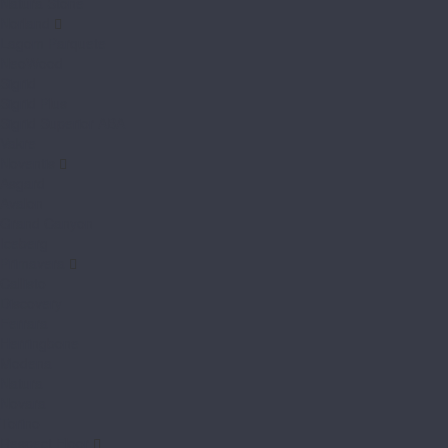
Natura Stone
Norland
Lagom Parquete
NeoWood
Sigrid
Sigrid Plus
Sigrid Superior ABA
Vakre
Noventis
Asgard
Avalon
Grand Canyon
Iceberg
Primavera
Callisto
Discovery
Ferrara
Herringbone
Modena
Natura
Novara
Torino
Respect Floor