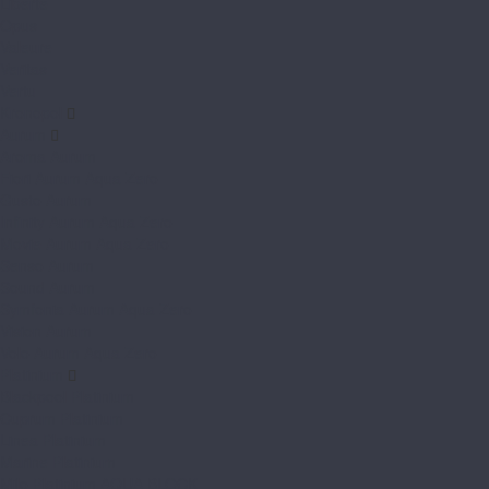
Liberte
Opus
Valeure
Veritas
Vertu
Kronopol
Aurum
Aroma Aurum
Fiori Aurum Aqua Zero
Gusto Aurum
Infinity Aurum Aqua Zero
Movie Aurum Aqua Zero
Senso Aurum
Sound Aurum
Symfonia Aurum Aqua Zero
Vision Aurum
Volo Aurum Aqua Zero
Platinium
Blackpool Platinium
Cuprum Platinium
Linea Platinium
Marine Platinium
Milo Platinium AQUA BLOCK