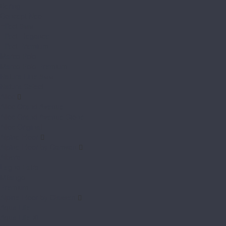
Bering
Concept Neo
Effect 8мм
Effect Elegance
Effect Premium
Marco Polo
Marco Polo Premium
Natura Line 8мм
Natura Select
Alloc
Alloc Grand Avenue
Alloc Grand Avenue Stone
Alloc Original
Alpine Floor
Alpine Floor by Camsan
Albero
Legno Extra
Milango
Premium
Alpine Floor by Classen
Aqua Life
Aqua Life XL