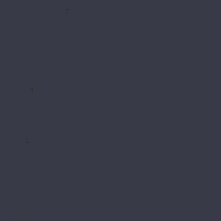
Ville
Alpine Floor Original
Aura
Chevron Art
Herringbone 10
Herringbone 12
Herringbone 12 Pro
Herringbone 8 Pro
Intensity
Alsafloor
Creative Baton Rompu
Osmoze
Solid Medium
Solid Plus
Amadei
Арфа
Валторна
Варган
Геликон
Горн
Домра
Кастаньеты 10.33
Кастаньеты 12.33