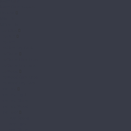
Kvarr Glue
Kvarr Glue Камень
Decoria
Mild Tile
Office Tile
Eco Click
EcoRich
EcoRich
EcoRich Dry Back
EcoStone
EcoStone Click Drop
EcoStone Dry Back
EcoWood
EcoWood Click Drop
EcoWood Dry Back
FineFlex
FineFlex Light
FineFlex Stone
FineFlex Wood
FineFloor
FF-1200 Strong
FF-1300 Light
FF-1500 Stone