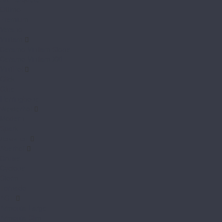
Ottimo
Premium
Verano
Vinilam
Ceramo Vinilam Stone
Ceramo Vinilam XXL
VinilPol
Click
Glue
Herringbone
Westerhof
Modern
Spark
Ламинат
Aberhof
Cruise
Cyclone
Storm
Tornado
AGT
Armonia Large
Armonia Slim