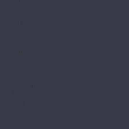
Венгерская ёлка
Палубная доска
Французская ёлка
Wood Bee
Chevron
Herringbone
Однополосная инженерная доска
Wood System
Стародуб
Белые ночи
Венгерская елка
Таежная
Уральская
Французская елка
Виниловый пол
Allure
ISOCORE
Alpine Floor
Chevron Alpine LVT
Easy Line
Grand Sequoia LVT
Liberty Loose Lay