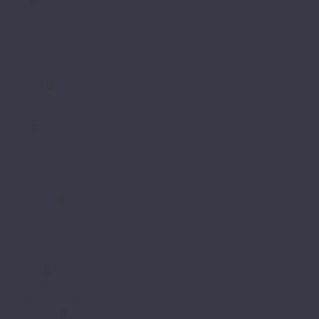
Comfort
Comfort XXL
Herringbone
Parquet 4 мм
Stone
FastFloor
Country
Stone
Firmfit
Calisto
Discovery
Herringbone
Tiles
Floor Factor
Classic Vision
Country Vision
Herringbone Vision
Stone Vision
FloorAge
Forest Collection
Mountain Collection
HOI Flooring