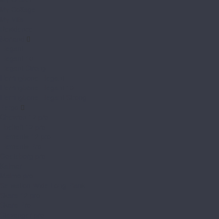
My Cottage
My Villa
Residence
Norland
Elegant
Elegant 10
Elegant Strong
Herringbone Elegant
Herringbone Elegant 10
Herringbone Elegant Strong
Pergo
Chevron 12 pro
Ebeltoft 12 pro
Elements 12 pro
Elements Pro
Goeteborg pro
Kalmar
Malmo pro
Sensation Wide Long Plank
Skara 12 pro
Skara Pro
Stavanger pro