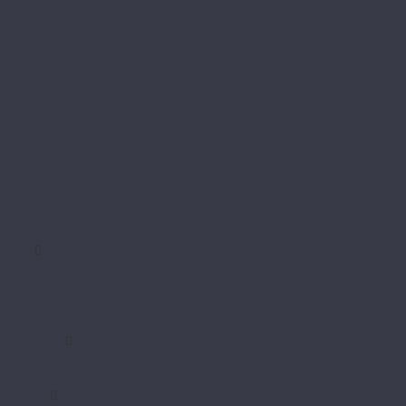
Кастаньеты 8.32
Кастаньеты 8.33
Кастаньеты 8.33 S
Лира
Литавры
Лютень
Мелодика
Орган
Свирель 10.33
Свирель 12.33
Свирель 8.33
Фанфара
Цитра
Arteo
10 XL WR
8 M WR
8 S WR
8 XL WR
Berry Alloc
Chateau
Binyl Pro
Classen