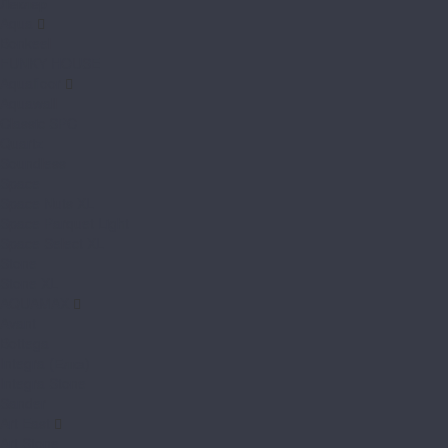
Леклер
Aqua
Bonkeel
FUNKY HOUSE
Aquafloor
Aquawall
Classic SPC
Quartz
Soundless
Space
Space Nuts XL
Space Parquet Light
Space Select XL
Stone
Stone XL
AQUAMAX
Avant
Bottega
Integra (Елка)
Integra Stone
Sander
Art East
Art Stone