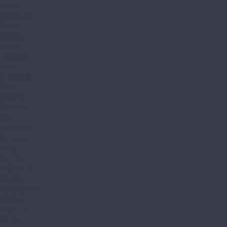
Arriba
Excelente
Gusto
Mirada
Nativo
Perfecto
Roca
Amadei
Bliss
Delight
Goodwill
Joy
Redstone
Аллегри
Блоу
Вилларт
Габриели
Камбер
Камбер LVT
Кордье
Корелли
Ланди