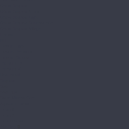
Grand Sequoia
Grand Sequoia 5 mm
Grand Sequoia Light
Grand Sequoia Superior ABA
Grand Sequoia Village
Intense
Nut
Parquet Light
Parquet Premium
Parquet Sirocco
Premium 12
Premium XL
Real Wood
Sequoia
Solo
Solo Plus
Stone Mineral Core
Адамант Паркет
Титан 6
Титан 8
Титан Паркет
Alta Step