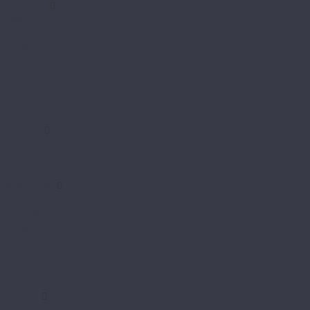
LamiWood
Antiquary
Bristol
Classic
Dynasty
Glanz
Relax
Samba
Trend
Loc Floor
Arctic
Fancy
Plus
Mostflooring
Brilliant
Excellent
High glossy
Natural
Prestige
Provence
Quick
My Floor
My Chalet