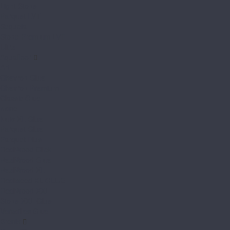
Light Stone
Parquet LVT
Sequoia
Stone Premium LVT
Ultra
Aquafloor
Art
Chevron Glue
Chevron Premium
Classic Glue
Nano
Nuts XL Glue
Parquet Glue
Parquet Plus
RealWood Click
RealWood Glue
RealWood XL
Realwood XL GLUE
RealWood XXL
Stone XXL Glue
Versailles Glue
Bronix