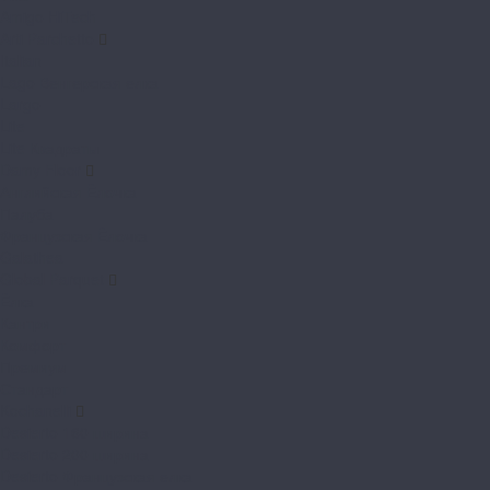
Amigo HiTech
Arti Parchetto
Italian
Lago Венгерская елка
Largo
Lite
Lite Квадраты
Damy Floor
Английская Ёлочка
Палуба
Французская Ёлочка
Galathea
Global Parquet
Ёлка
Кантри
Комфорт
Премиум
Стандарт
Kochanelli
Desierto 160 ширина
Desierto 200 ширина
Desierto Французская елка