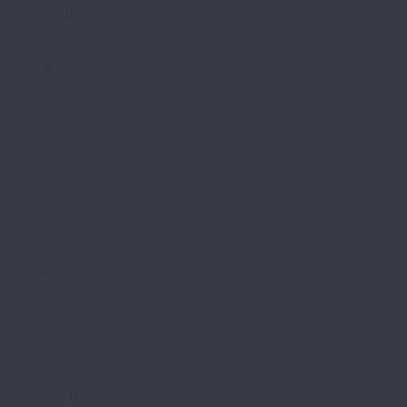
Aspenfloor
Smart Choice
Trend
BETTA
Betta La Casa
Chalet
Chalet LVT
Estate
Monte
Monte MT
Shelty
Suite
Villa
Villa MT
Bronix
Diamoni
Kvarr
Kvarr Ёлка
Saffir Herringbone
Saffir Stone
Saffir Wood
CronaFloor