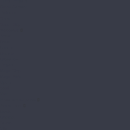
Effect Premium
Gloria Camsan
Platinum+
Shine
Super Step
Woodstyle
Arrow
Bravo
Breeze
Chevron
CrossBow
Elegant
Magic Strip
Magic Wide
Opera
Solid
Viva
Инженерная доска
Alpine Floor
Castle
Chateau
Studio
Villa