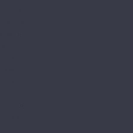
Paloma Platinium AQUA BLOCK
Slim Platinium
Terra Platinium AQUA BLOCK
Testa Platinium
Zodiak Platinium
Kronotex
Amazone
Aqua Amazone
Aqua Robusto
Dynamic Plus
Exquisit
Exquisit Plus
Herringbone
Mammut
Mammut Plus
Mega Plus
Robusto
La Moena
Bella Marianna
Bellamonte
Monte Cristallo
Valoroso Hasan