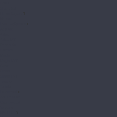
Pekin
Shanghai
Home Expert
Natural
L&#039;Quarzo
Aciendo
Aztec
Aztec MT
Decorrido
Estetico
Magia
Magia LVT
Oasis
Siesta
Siesta LVT
Tesoro
Turisto
Lamiwood
Aquamarine
Quartzwood
Venezia
NATURA