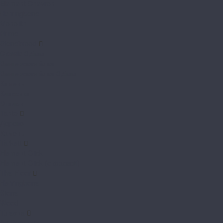
Element Chevron
Herringbone
Monolith
Prime
StoneWood
Classic 3,5мм
Венгерская ёлка
Венгерская ёлка 3,5мм
Камень
Классика
Эталон
Tanto
Дерево
Камень
Tarkett
Element Click
Element Click (с фаской)
The Floor
Herringbone
Stone
Wood
Tulesna
Art Parquete