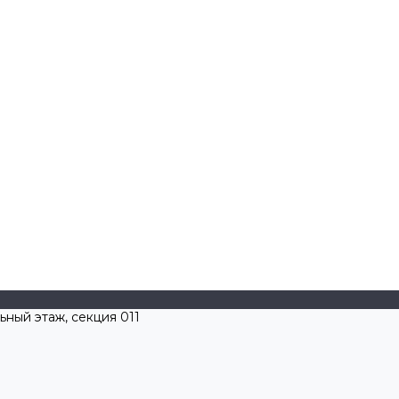
ьный этаж, секция 011