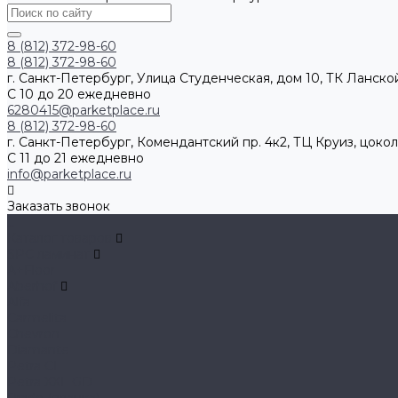
8 (812) 372-98-60
8 (812) 372-98-60
г. Санкт-Петербург, Улица Студенческая, дом 10, ТК Ланской
С 10 до 20 ежедневно
6280415@parketplace.ru
8 (812) 372-98-60
г. Санкт-Петербург, Комендантский пр. 4к2, ТЦ Круиз, цокол
С 11 до 21 ежедневно
info@parketplace.ru
Заказать звонок
...
Каталог товаров
SPC ламинат
A+Floor
Aberhof
Alfa
Carmelita
Chevron
Diamante
Petra CL
Petra XXL GD