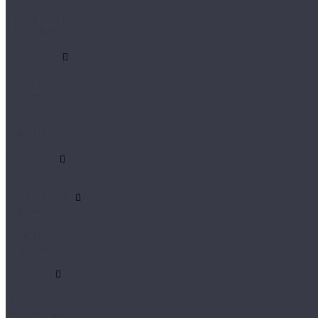
Kvarr Ёлка
Saffir Herringbone
Saffir Stone
Saffir Wood
CronaFloor
4V NANO
4V Stone
4V Wood
Alpha
Fresh
Gamma
Herringbone
Dew Floor
Дерево
Мрамор
Docke Tavola
Бормио
Капри
Позитано
Портофино
Сан-Ремо
Evo Floor
Life Click
Optima Click
Parquet Click