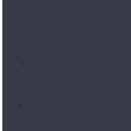
Parquet Sirocco
Premium 12
Premium XL
Real Wood
Sequoia
Solo
Solo Plus
Stone Mineral Core
Адамант Паркет
Титан 6
Титан 8
Титан Паркет
Alta Step
Arriba
Excelente
Gusto
Mirada
Nativo
Perfecto
Roca
Amadei
Bliss
Delight
Goodwill
Joy