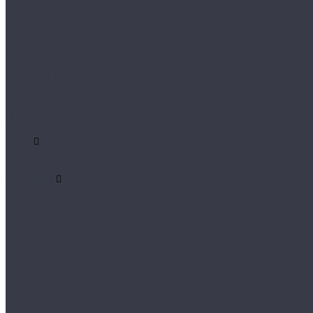
Redstone
Аллегри
Блоу
Вилларт
Габриели
Камбер
Камбер LVT
Кордье
Корелли
Ланди
Леклер
Aqua
Bonkeel
FUNKY HOUSE
Aquafloor
Aquawall
Classic SPC
Quartz
Soundless
Space
Space Nuts XL
Space Parquet Light
Space Select XL
Stone
Stone XL