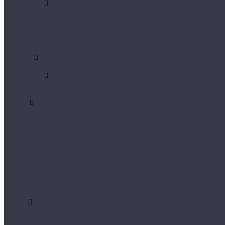
AQUAMAX
Avant
Bottega
Integra (Елка)
Integra Stone
Sander
Art East
Art Stone
Aspenfloor
Smart Choice
Trend
BETTA
Betta La Casa
Chalet
Chalet LVT
Estate
Monte
Monte MT
Shelty
Suite
Villa
Villa MT
Bronix
Diamoni
Kvarr