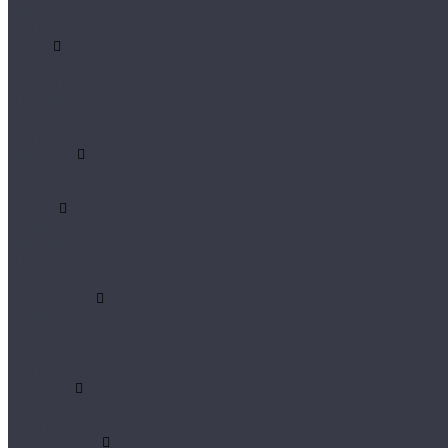
Parquet Glue
Stone Click
Fargo
Comfort
Comfort XXL
Herringbone
Parquet 4 мм
Stone
FastFloor
Country
Stone
Firmfit
Calisto
Discovery
Herringbone
Tiles
Floor Factor
Classic Vision
Country Vision
Herringbone Vision
Stone Vision
FloorAge
Forest Collection
Mountain Collection
HOI Flooring