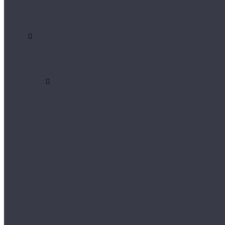
Prado (планка)
Prado (плитка)
Rhein CL
Rhein GD
Adelar
Eterna
Eterna Acoustic
Solida
Solida Acoustic
Alpine floor
by Classen Pro Nature
Chevron Alpine
Classic
Classic Light
Eclipse Super Matt
Expressive Parquet
Grand Sequoia
Grand Sequoia 5 mm
Grand Sequoia Light
Grand Sequoia Superior ABA
Grand Sequoia Village
Intense
Nut
Parquet Light
Parquet Premium