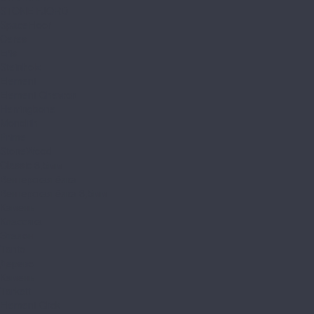
STONE FJORD
SpaceFloor
Ceres
Eris
Steinholz
Element
Element Chevron
Herringbone
Monolith
Prime
StoneWood
Classic 3,5мм
Венгерская ёлка
Венгерская ёлка 3,5мм
Камень
Классика
Эталон
Tanto
Дерево
Камень
Tarkett
Element Click