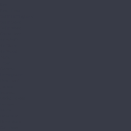
Kvarr
Kvarr Ёлка
Saffir Herringbone
Saffir Stone
Saffir Wood
CronaFloor
4V NANO
4V Stone
4V Wood
Alpha
Fresh
Gamma
Herringbone
Dew Floor
Дерево
Мрамор
Docke Tavola
Бормио
Капри
Позитано
Портофино
Сан-Ремо