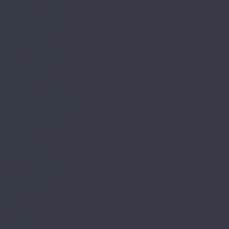
Alpine floor
by Classen Pro Nature
Chevron Alpine
Classic
Classic Light
Eclipse Super Matt
Expressive Parquet
Grand Sequoia
Grand Sequoia 5 mm
Grand Sequoia Light
Grand Sequoia Superior ABA
Grand Sequoia Village
Intense
Nut
Parquet Light
Parquet Premium
Parquet Sirocco
Premium 12
Premium XL
Real Wood
Sequoia
Solo
Solo Plus