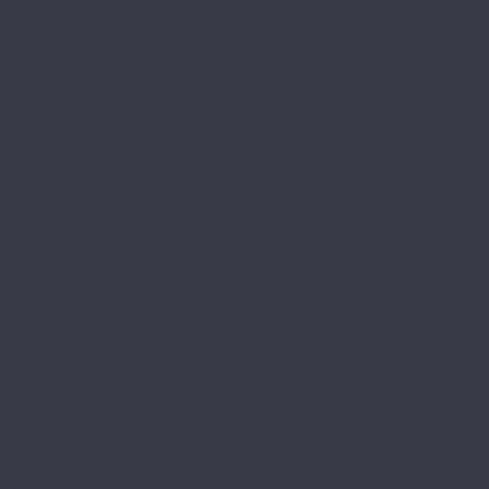
Валторна
Варган
Геликон
Горн
Домра
Кастаньеты 10.33
Кастаньеты 12.33
Кастаньеты 8.32
Кастаньеты 8.33
Кастаньеты 8.33 S
Лира
Литавры
Лютень
Мелодика
Орган
Свирель 10.33
Свирель 12.33
Свирель 8.33
Фанфара
Цитра
Arteo
10 XL WR
8 M WR