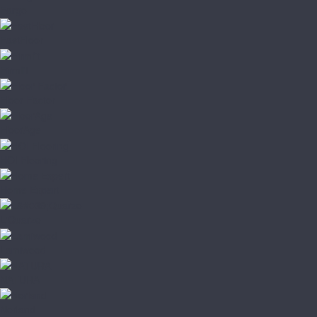
Fargo
FastFloor
Firmfit
Floor Factor
FloorAge
HOI Flooring
Home Expert
L'Quarzo
Lamiwood
NATURA
Norland