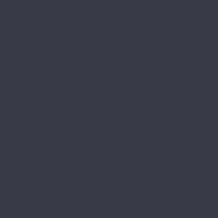
Контакты
Сотрудничество
...
Каталог товаров
SPC ламинат
A+Floor
Aberhof
Alfa
Carmelita
Chevron
Diamante
Petra CL
Petra XXL GD
Prado (планка)
Prado (плитка)
Rhein CL
Rhein GD
Adelar
Eterna
Eterna Acoustic
Solida
Solida Acoustic