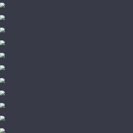
Aquafloor
AQUAMAX
Art East
Aspenfloor
BETTA
Bronix
CronaFloor
Dew Floor
Docke Tavola
Evo Floor