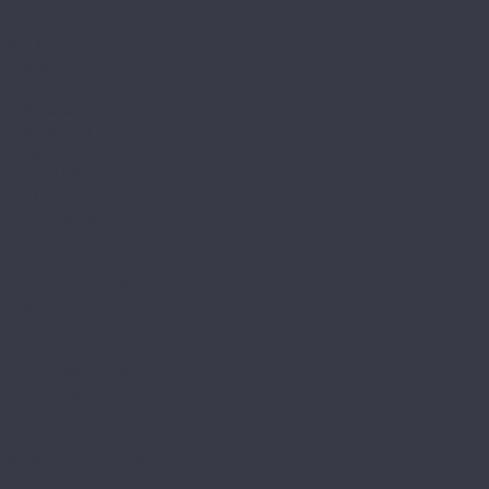
Cyclone
Storm
Tornado
AGT
Armonia Large
Armonia Slim
Bering
Concept Neo
Effect 8мм
Effect Elegance
Effect Premium
Marco Polo
Marco Polo Premium
Natura Line 8мм
Natura Select
Alloc
Alloc Grand Avenue
Alloc Grand Avenue Stone
Alloc Original
Alpine Floor
Alpine Floor by Camsan
Albero