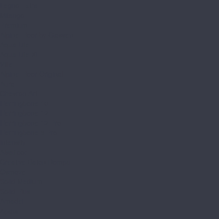
Legno Extra
Milango
Premium
Alpine Floor by Classen
Aqua Life
Aqua Life XL
Ville
Alpine Floor Original
Aura
Chevron Art
Herringbone 10
Herringbone 12
Herringbone 12 Pro
Herringbone 8 Pro
Intensity
Alsafloor
Creative Baton Rompu
Osmoze
Solid Medium
Solid Plus
Amadei
Арфа