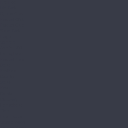
Evo Floor
Life Click
Optima Click
Parquet Click
Parquet Glue
Stone Click
Fargo
Comfort
Comfort XXL
Herringbone
Parquet 4 мм
Stone
FastFloor
Country
Stone
Firmfit
Calisto
Discovery
Herringbone
Tiles
Floor Factor
Classic Vision
Country Vision