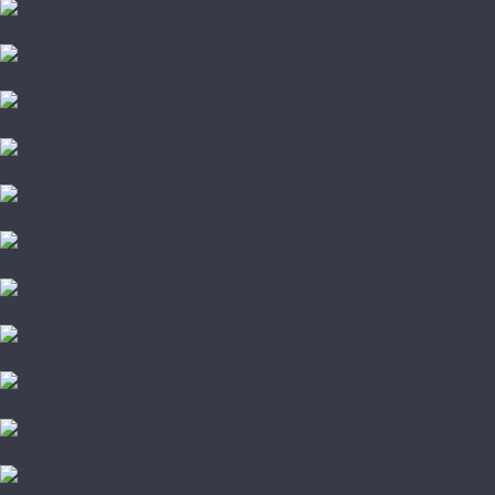
Moduleo
Natura
Norland
Refloor
Tarkett
Tulesna
Vinilam
Amigo
Damy Floor
Jackson Flooring