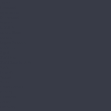
Turisto
Lamiwood
Aquamarine
Quartzwood
Venezia
NATURA
Natura Stone
Norland
Lagom Parquete
NeoWood
Sigrid
Sigrid Plus
Sigrid Superior ABA
Vakre
Noventis
Asgard
Avalon
Grand Canyon
Iceberg
Primavera
Callisto
Discovery