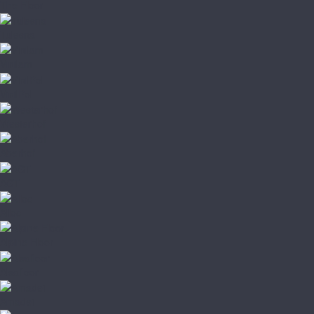
The Floor
Tulesna
Vinilam
VinilPol
Westerhof
Aberhof
AGT
Alloc
Alpine Floor
Alsafloor
Amadei