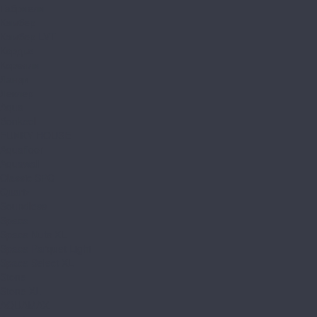
Габриели
Камбер
Камбер LVT
Кордье
Корелли
Ланди
Леклер
Aqua
Bonkeel
FUNKY HOUSE
Aquafloor
Aquawall
Classic SPC
Quartz
Soundless
Space
Space Nuts XL
Space Parquet Light
Space Select XL
Stone
Stone XL
AQUAMAX