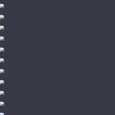
Lab Arte
Parento
Starodyb
Романовский паркет
Amber Wood
Barlinek
City Deco
Fine Art
Focus Floor
Galathea
Karelia