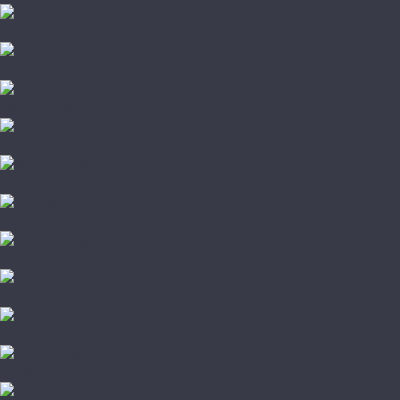
Damy Floor
Galathea
Global Parquet
Kochanelli
Marco Ferutti
Primavera
Quartz Parquet
TarWood
Wood Bee
Wood System