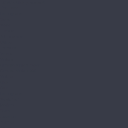
Element Click (с фаской)
The Floor
Herringbone
Stone
Wood
Tulesna
Art Parquete
Ottimo
Premium
Verano
Vinilam
Ceramo Vinilam Stone
Ceramo Vinilam XXL
VinilPol
Click
Glue
Herringbone
Westerhof
Modern
Spark
Ламинат
Aberhof
Cruise