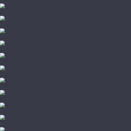
Ideal
Joss Beaumont
Kronopol
Kronotex
La Moena
LamiWood
Loc Floor
Mostflooring
My Floor
Norland