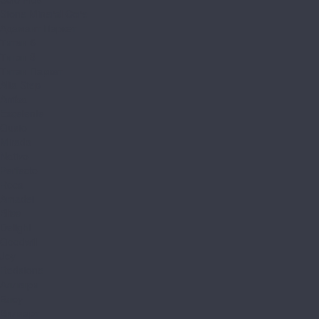
Stone Mineral Core
Адамант Паркет
Титан 6
Титан 8
Титан Паркет
Alta Step
Arriba
Excelente
Gusto
Mirada
Nativo
Perfecto
Roca
Amadei
Bliss
Delight
Goodwill
Joy
Redstone
Аллегри
Блоу
Вилларт