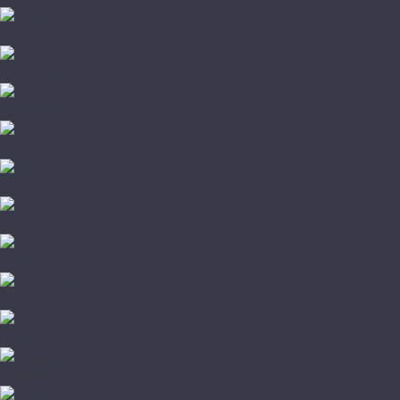
Damy Floor
Global Parquet
Kochanelli
Marco Ferutti
Parador
Quartz Parquet
TarWood
Wood Bee
Стародуб
Грунтовка