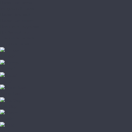
Паркетная доска
Модульный паркет
Паркет ёлочкой
Паркетная химия
Плинтус и подложка
Пробковый пол
Стеновые панели
Штучный паркет
A+Floor
Aberhof
Adelar
Alpine floor
Alta Step
Amadei
Aqua