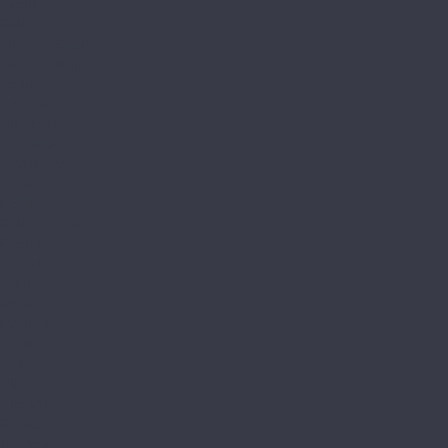
Avant
Bottega
Integra (Елка)
Integra Stone
Sander
Art East
Art Stone
Aspenfloor
Smart Choice
Trend
BETTA
Betta La Casa
Chalet
Chalet LVT
Estate
Monte
Monte MT
Shelty
Suite
Villa
Villa MT
Bronix
Diamoni