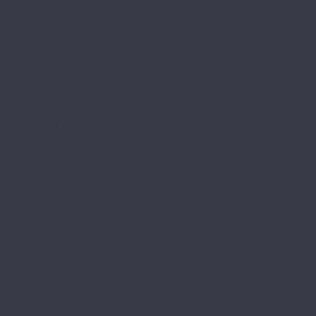
Herringbone Vision
Stone Vision
FloorAge
Forest Collection
Mountain Collection
HOI Flooring
Pekin
Shanghai
Home Expert
Natural
L&#039;Quarzo
Aciendo
Aztec
Aztec MT
Decorrido
Estetico
Magia
Magia LVT
Oasis
Siesta
Siesta LVT
Tesoro