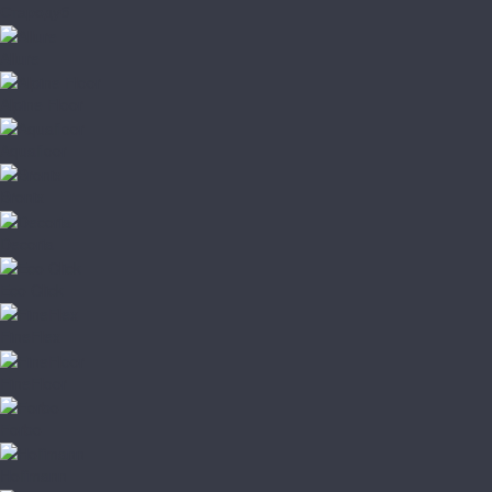
Стародуб
Allure
Alpine Floor
Aquafloor
Bronix
Decoria
Eco Click
FineFlex
FineFloor
Forbo
Hoffmann