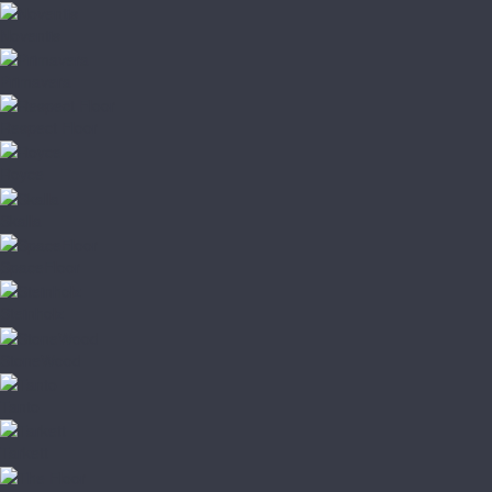
Noventis
Primavera
Respect Floor
Royce
Skalla
SpaceFloor
Steinholz
StoneWood
Tanto
Tarkett