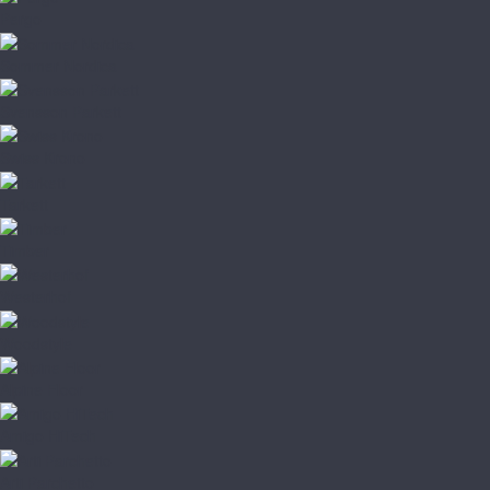
Pergo
Sommer Nordica
Svensson Parkett
Swiss Krono
Tarkett
Timber
Westerhof
Woodstyle
Alpine Floor
Amigo HiTech
Arti Parchetto