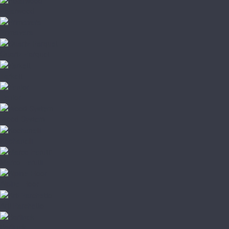
Polarwood
Primavera
Quartz Parquet
Tarkett
Tenfor
Wood System
Kochanelli
Marco Ferutti
Alpine Floor
Arti Parchetto
Barlinek