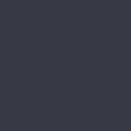
Ferrara
Herringbone
Modena
Natura
Novara
Torino
Respect Floor
Венгерская елка
Royce
Enjoy
Jersey 4V
Qvadro
Respect
Rich
Sense 4V
Sense LVT
Ultima
Skalla
Chevron
EXCLUSIVE
NARROW
PREMIUM
STANDART