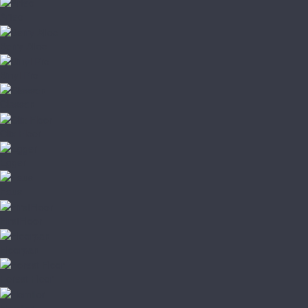
Arteo
Berry Alloc
Binyl Pro
Classen
Clix Floor
Egger
Faus
FirstFloor
Floorpan
Forest Floor
Homflor