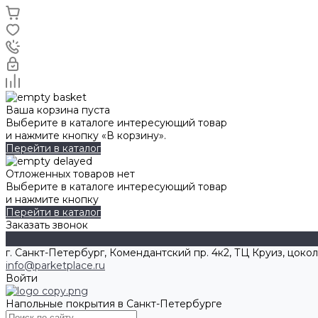
Ваша корзина пуста
Выберите в каталоге интересующий товар
и нажмите кнопку «В корзину».
Перейти в каталог
Отложенных товаров нет
Выберите в каталоге интересующий товар
и нажмите кнопку
Перейти в каталог
Заказать звонок
г. Санкт-Петербург, Комендантский пр. 4к2, ТЦ Круиз, цокол
info@parketplace.ru
Войти
Напольные покрытия в Санкт-Петербурге