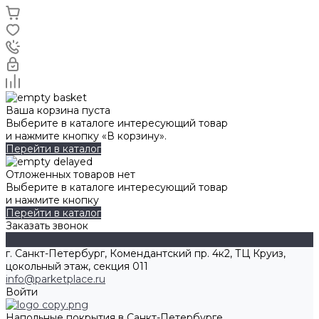
Ваша корзина пуста
Выберите в каталоге интересующий товар
и нажмите кнопку «В корзину».
Перейти в каталог
Отложенных товаров нет
Выберите в каталоге интересующий товар
и нажмите кнопку
Перейти в каталог
Заказать звонок
г. Санкт-Петербург, Комендантский пр. 4к2, ТЦ Круиз,
цокольный этаж, секция 011
info@parketplace.ru
Войти
Напольные покрытия в Санкт-Петербурге