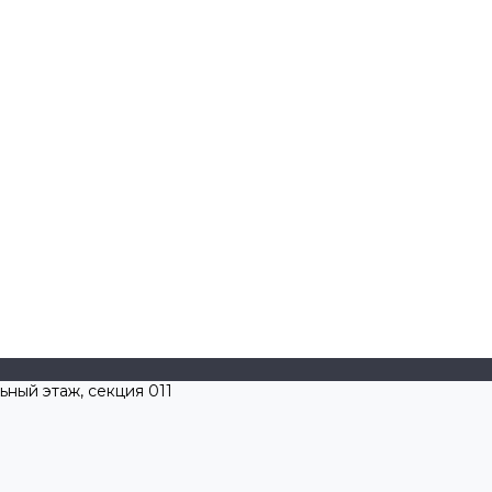
ьный этаж, секция 011