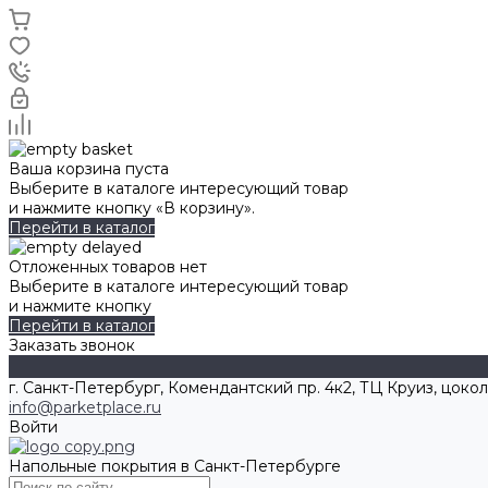
Ваша корзина пуста
Выберите в каталоге интересующий товар
и нажмите кнопку «В корзину».
Перейти в каталог
Отложенных товаров нет
Выберите в каталоге интересующий товар
и нажмите кнопку
Перейти в каталог
Заказать звонок
г. Санкт-Петербург, Комендантский пр. 4к2, ТЦ Круиз, цокол
info@parketplace.ru
Войти
Напольные покрытия в Санкт-Петербурге