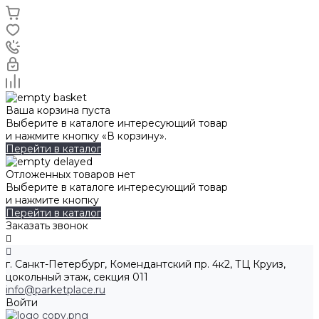
Ваша корзина пуста
Выберите в каталоге интересующий товар
и нажмите кнопку «В корзину».
Перейти в каталог
Отложенных товаров нет
Выберите в каталоге интересующий товар
и нажмите кнопку
Перейти в каталог
Заказать звонок
г. Санкт-Петербург, Комендантский пр. 4к2, ТЦ Круиз,
цокольный этаж, секция 011
info@parketplace.ru
Войти