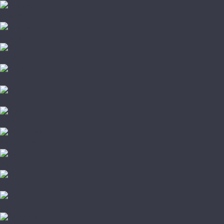
Vinilam
VinilPol
Westerhof
Aberhof
AGT
Alloc
Alpine Floor
Alsafloor
Amadei
Arteo