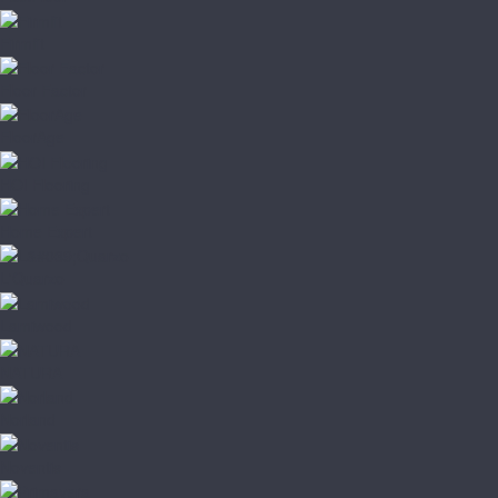
Firmfit
Floor Factor
FloorAge
HOI Flooring
Home Expert
L'Quarzo
Lamiwood
NATURA
Norland
Noventis