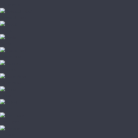
Primavera
Respect Floor
Royce
Skalla
SpaceFloor
Steinholz
StoneWood
Tanto
Tarkett
The Floor
Tulesna