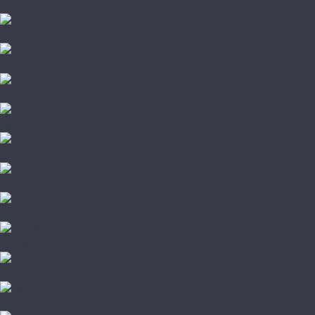
Berry Alloc
Binyl Pro
Classen
Clix Floor
Egger
Faus
FirstFloor
Floorpan
Forest Floor
Homflor
Ideal