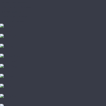
Паркетная химия
Плинтус и подложка
Пробковый пол
Стеновые панели
Штучный паркет
A+Floor
Aberhof
Adelar
Alpine floor
Alta Step
Amadei
Aqua
Aquafloor