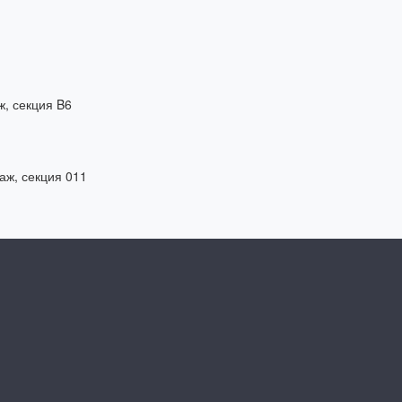
ж, секция B6
таж, секция 011