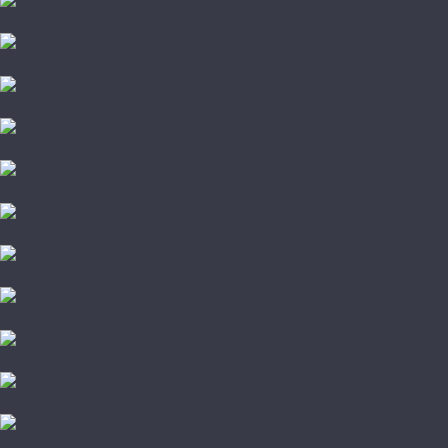
AQUAMAX
Art East
Aspenfloor
BETTA
Bronix
CronaFloor
Dew Floor
Docke Tavola
Evo Floor
Fargo
FastFloor