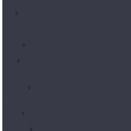
Parquet Glue
Stone Click
Fargo
Comfort
Comfort XXL
Herringbone
Parquet 4 мм
Stone
FastFloor
Country
Stone
Firmfit
Calisto
Discovery
Herringbone
Tiles
Floor Factor
Classic Vision
Country Vision
Herringbone Vision
Stone Vision
FloorAge
Forest Collection
Mountain Collection
HOI Flooring