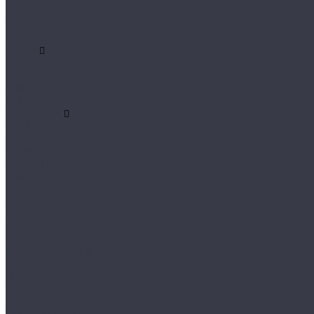
Prado (планка)
Prado (плитка)
Rhein CL
Rhein GD
Adelar
Eterna
Eterna Acoustic
Solida
Solida Acoustic
Alpine floor
by Classen Pro Nature
Chevron Alpine
Classic
Classic Light
Eclipse Super Matt
Expressive Parquet
Grand Sequoia
Grand Sequoia 5 mm
Grand Sequoia Light
Grand Sequoia Superior ABA
Grand Sequoia Village
Intense
Nut
Parquet Light
Parquet Premium