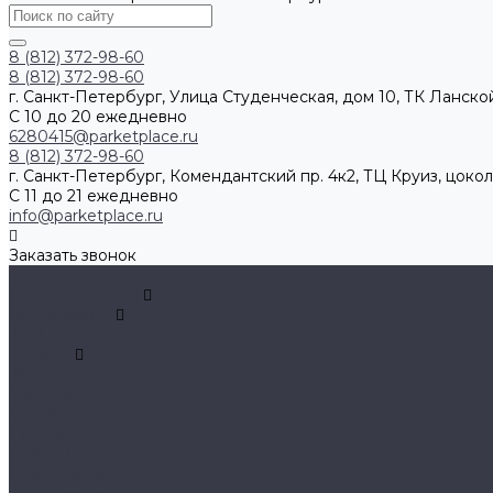
8 (812) 372-98-60
8 (812) 372-98-60
г. Санкт-Петербург, Улица Студенческая, дом 10, ТК Ланской
С 10 до 20 ежедневно
6280415@parketplace.ru
8 (812) 372-98-60
г. Санкт-Петербург, Комендантский пр. 4к2, ТЦ Круиз, цокол
С 11 до 21 ежедневно
info@parketplace.ru
Заказать звонок
...
Каталог товаров
SPC ламинат
A+Floor
Aberhof
Alfa
Carmelita
Chevron
Diamante
Petra CL
Petra XXL GD