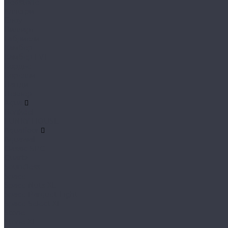
Redstone
Аллегри
Блоу
Вилларт
Габриели
Камбер
Камбер LVT
Кордье
Корелли
Ланди
Леклер
Aqua
Bonkeel
FUNKY HOUSE
Aquafloor
Aquawall
Classic SPC
Quartz
Soundless
Space
Space Nuts XL
Space Parquet Light
Space Select XL
Stone
Stone XL