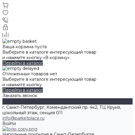
Ваша корзина пуста
Выберите в каталоге интересующий товар
и нажмите кнопку «В корзину».
Перейти в каталог
Отложенных товаров нет
Выберите в каталоге интересующий товар
и нажмите кнопку
Перейти в каталог
Заказать звонок
г. Санкт-Петербург, Комендантский пр. 4к2, ТЦ Круиз,
цокольный этаж, секция 011
info@parketplace.ru
Войти
Напольные покрытия в Санкт-Петербурге