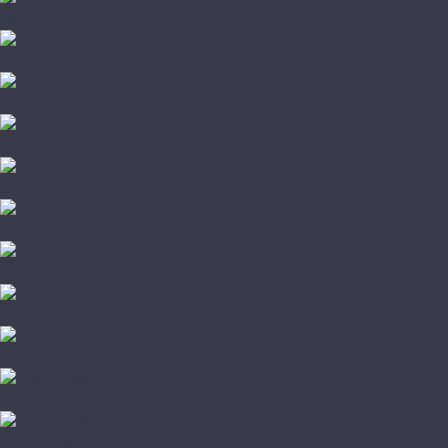
Pergo
Sommer Nordica
Svensson Parkett
Swiss Krono
Tarkett
Timber
Westerhof
Woodstyle
Alpine Floor
Amigo HiTech
Arti Parchetto