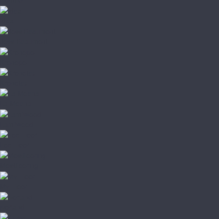
Ideal
Joss Beaumont
Kronopol
Kronotex
La Moena
LamiWood
Loc Floor
Mostflooring
My Floor
Norland