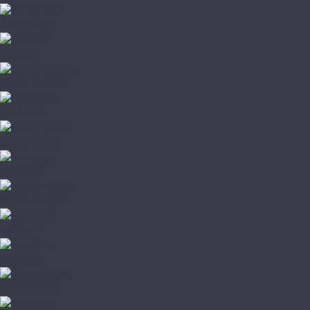
Damy Floor
Galathea
Global Parquet
Kochanelli
Marco Ferutti
Primavera
Quartz Parquet
TarWood
Wood Bee
Wood System