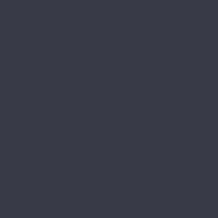
Turisto
Lamiwood
Aquamarine
Quartzwood
Venezia
NATURA
Natura Stone
Norland
Lagom Parquete
NeoWood
Sigrid
Sigrid Plus
Sigrid Superior ABA
Vakre
Noventis
Asgard
Avalon
Grand Canyon
Iceberg
Primavera
Callisto
Discovery