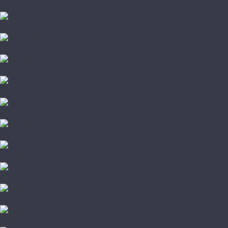
Стародуб
Allure
Alpine Floor
Aquafloor
Bronix
Decoria
Eco Click
FineFlex
FineFloor
Forbo
Hoffmann