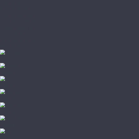
Паркетная доска
Модульный паркет
Паркет ёлочкой
Паркетная химия
Плинтус и подложка
Пробковый пол
Стеновые панели
Штучный паркет
A+Floor
Aberhof
Adelar
Alpine floor
Alta Step
Amadei
Aqua