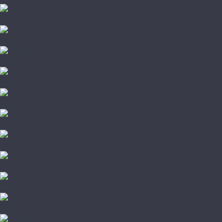
Damy Floor
Global Parquet
Kochanelli
Marco Ferutti
Parador
Quartz Parquet
TarWood
Wood Bee
Стародуб
Грунтовка