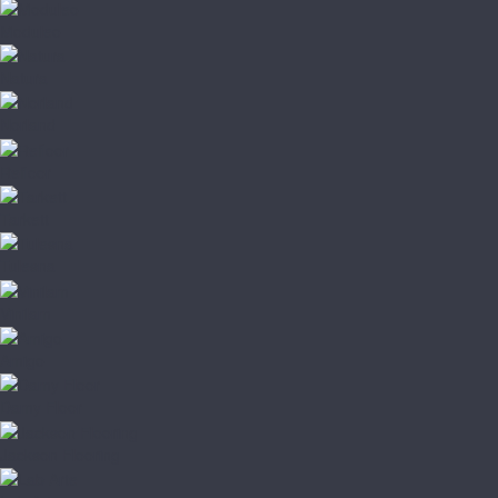
Moduleo
Natura
Norland
Refloor
Tarkett
Tulesna
Vinilam
Amigo
Damy Floor
Jackson Flooring