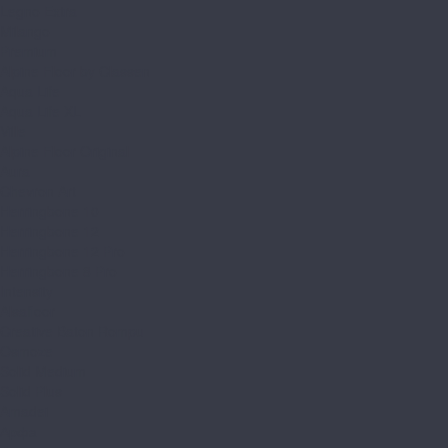
Legno Extra
Milango
Premium
Alpine Floor by Classen
Aqua Life
Aqua Life XL
Ville
Alpine Floor Original
Aura
Chevron Art
Herringbone 10
Herringbone 12
Herringbone 12 Pro
Herringbone 8 Pro
Intensity
Alsafloor
Creative Baton Rompu
Osmoze
Solid Medium
Solid Plus
Amadei
Арфа