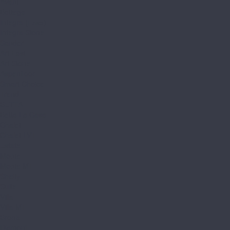
Avant
Bottega
Integra (Елка)
Integra Stone
Sander
Art East
Art Stone
Aspenfloor
Smart Choice
Trend
BETTA
Betta La Casa
Chalet
Chalet LVT
Estate
Monte
Monte MT
Shelty
Suite
Villa
Villa MT
Bronix
Diamoni