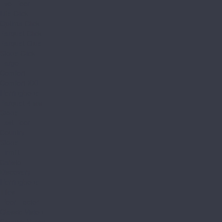
Evo Floor
Life Click
Optima Click
Parquet Click
Parquet Glue
Stone Click
Fargo
Comfort
Comfort XXL
Herringbone
Parquet 4 мм
Stone
FastFloor
Country
Stone
Firmfit
Calisto
Discovery
Herringbone
Tiles
Floor Factor
Classic Vision
Country Vision