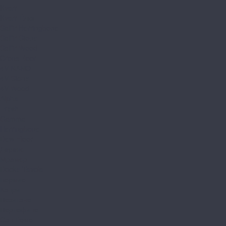
Kvarr
Kvarr Ёлка
Saffir Herringbone
Saffir Stone
Saffir Wood
CronaFloor
4V NANO
4V Stone
4V Wood
Alpha
Fresh
Gamma
Herringbone
Dew Floor
Дерево
Мрамор
Docke Tavola
Бормио
Капри
Позитано
Портофино
Сан-Ремо