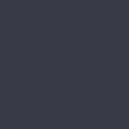
Alpine floor
by Classen Pro Nature
Chevron Alpine
Classic
Classic Light
Eclipse Super Matt
Expressive Parquet
Grand Sequoia
Grand Sequoia 5 mm
Grand Sequoia Light
Grand Sequoia Superior ABA
Grand Sequoia Village
Intense
Nut
Parquet Light
Parquet Premium
Parquet Sirocco
Premium 12
Premium XL
Real Wood
Sequoia
Solo
Solo Plus