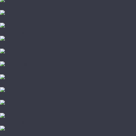
Polarwood
Primavera
Quartz Parquet
Tarkett
Tenfor
Wood System
Kochanelli
Marco Ferutti
Alpine Floor
Arti Parchetto
Barlinek