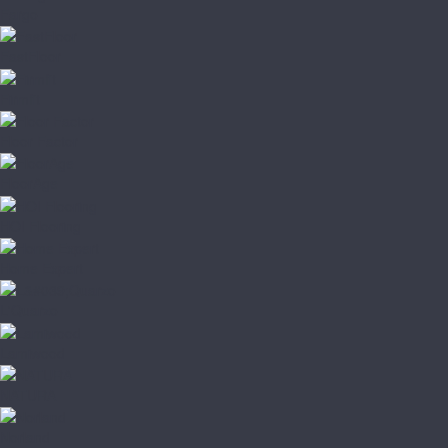
Fargo
FastFloor
Firmfit
Floor Factor
FloorAge
HOI Flooring
Home Expert
L'Quarzo
Lamiwood
NATURA
Norland