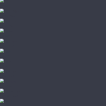
Arteo
Berry Alloc
Binyl Pro
Classen
Clix Floor
Egger
Faus
FirstFloor
Floorpan
Forest Floor
Homflor