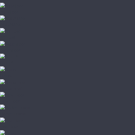
Aquafloor
AQUAMAX
Art East
Aspenfloor
BETTA
Bronix
CronaFloor
Dew Floor
Docke Tavola
Evo Floor