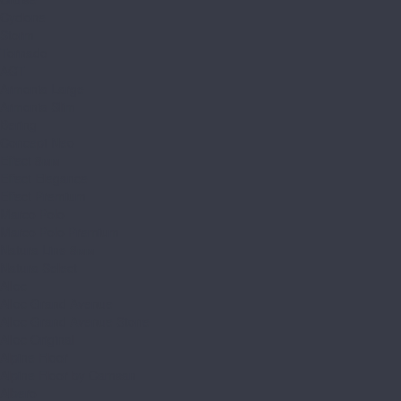
Cyclone
Storm
Tornado
AGT
Armonia Large
Armonia Slim
Bering
Concept Neo
Effect 8мм
Effect Elegance
Effect Premium
Marco Polo
Marco Polo Premium
Natura Line 8мм
Natura Select
Alloc
Alloc Grand Avenue
Alloc Grand Avenue Stone
Alloc Original
Alpine Floor
Alpine Floor by Camsan
Albero