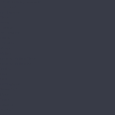
Element Click (с фаской)
The Floor
Herringbone
Stone
Wood
Tulesna
Art Parquete
Ottimo
Premium
Verano
Vinilam
Ceramo Vinilam Stone
Ceramo Vinilam XXL
VinilPol
Click
Glue
Herringbone
Westerhof
Modern
Spark
Ламинат
Aberhof
Cruise