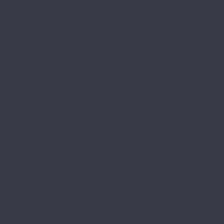
Габриели
Камбер
Камбер LVT
Кордье
Корелли
Ланди
Леклер
Aqua
Bonkeel
FUNKY HOUSE
Aquafloor
Aquawall
Classic SPC
Quartz
Soundless
Space
Space Nuts XL
Space Parquet Light
Space Select XL
Stone
Stone XL
AQUAMAX