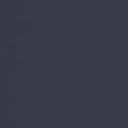
Herringbone Vision
Stone Vision
FloorAge
Forest Collection
Mountain Collection
HOI Flooring
Pekin
Shanghai
Home Expert
Natural
L&#039;Quarzo
Aciendo
Aztec
Aztec MT
Decorrido
Estetico
Magia
Magia LVT
Oasis
Siesta
Siesta LVT
Tesoro