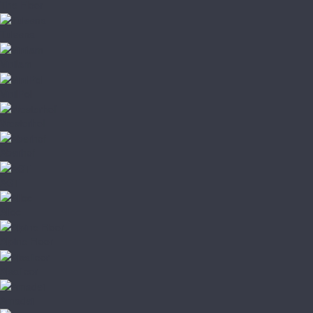
The Floor
Tulesna
Vinilam
VinilPol
Westerhof
Aberhof
AGT
Alloc
Alpine Floor
Alsafloor
Amadei