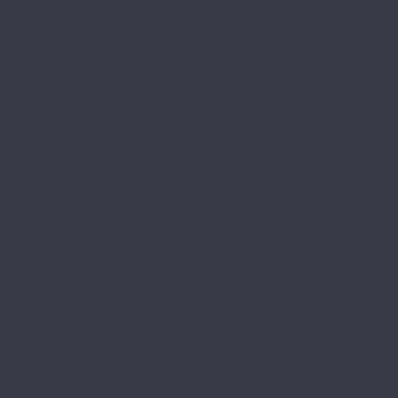
Ferrara
Herringbone
Modena
Natura
Novara
Torino
Respect Floor
Венгерская елка
Royce
Enjoy
Jersey 4V
Qvadro
Respect
Rich
Sense 4V
Sense LVT
Ultima
Skalla
Chevron
EXCLUSIVE
NARROW
PREMIUM
STANDART