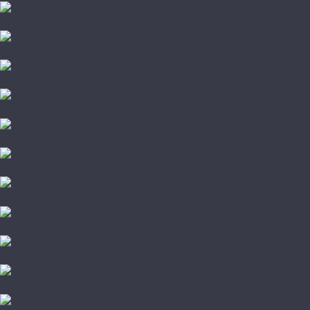
Noventis
Primavera
Respect Floor
Royce
Skalla
SpaceFloor
Steinholz
StoneWood
Tanto
Tarkett