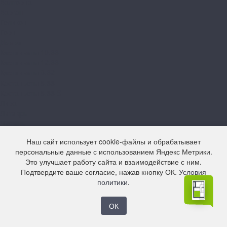
Валторна
Варган
Геликон
Горн
Домра
Кастаньеты 10.33
Кастаньеты 12.33
Кастаньеты 8.32
Кастаньеты 8.33
Кастаньеты 8.33 S
Лира
Литавры
Лютень
Мелодика
Наш сайт использует cookie-файлы и обрабатывает
Орган
персональные данные с использованием Яндекс Метрики.
Свирель 10.33
Это улучшает работу сайта и взаимодействие с ним.
Свирель 12.33
Подтвердите ваше согласие, нажав кнопку ОК.
Условия
Свирель 8.33
политики
.
Фанфара
Цитра
Arteo
ОК
10 XL WR
8 M WR