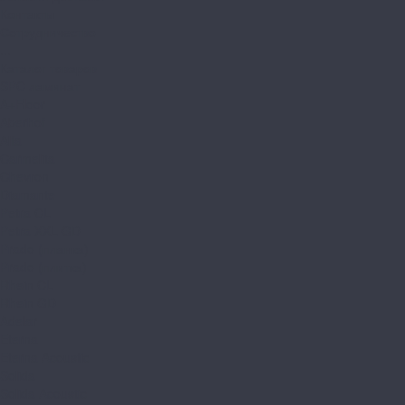
Контакты
Сотрудничество
...
Каталог товаров
SPC ламинат
A+Floor
Aberhof
Alfa
Carmelita
Chevron
Diamante
Petra CL
Petra XXL GD
Prado (планка)
Prado (плитка)
Rhein CL
Rhein GD
Adelar
Eterna
Eterna Acoustic
Solida
Solida Acoustic