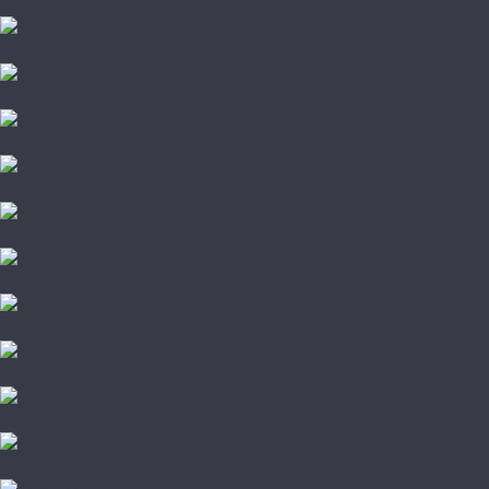
Lab Arte
Parento
Starodyb
Романовский паркет
Amber Wood
Barlinek
City Deco
Fine Art
Focus Floor
Galathea
Karelia