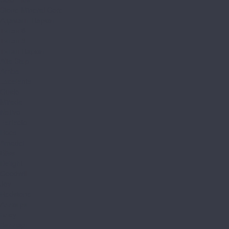
Stone Mineral Core
Адамант Паркет
Титан 6
Титан 8
Титан Паркет
Alta Step
Arriba
Excelente
Gusto
Mirada
Nativo
Perfecto
Roca
Amadei
Bliss
Delight
Goodwill
Joy
Redstone
Аллегри
Блоу
Вилларт