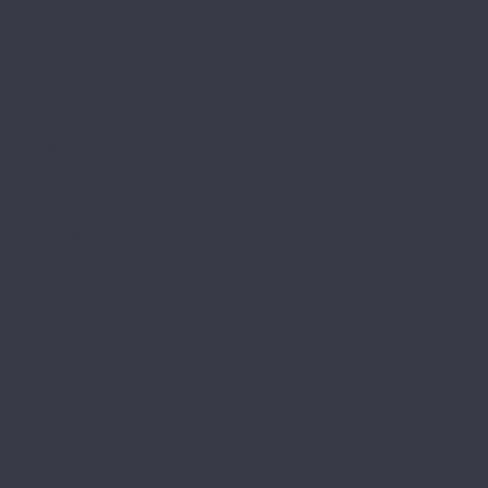
STONE FJORD
SpaceFloor
Ceres
Eris
Steinholz
Element
Element Chevron
Herringbone
Monolith
Prime
StoneWood
Classic 3,5мм
Венгерская ёлка
Венгерская ёлка 3,5мм
Камень
Классика
Эталон
Tanto
Дерево
Камень
Tarkett
Element Click