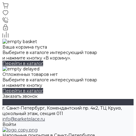
Ваша корзина пуста
Выберите в каталоге интересующий товар
и нажмите кнопку «В корзину».
Перейти в каталог
Отложенных товаров нет
Выберите в каталоге интересующий товар
и нажмите кнопку
Перейти в каталог
Заказать звонок
г. Санкт-Петербург, Комендантский пр. 4к2, ТЦ Круиз,
цокольный этаж, секция 011
info@parketplace.ru
Войти
Напольные покрытия в Санкт-Петербурге