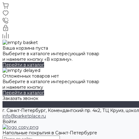
Ваша корзина пуста
Выберите в каталоге интересующий товар
и нажмите кнопку «В корзину».
Перейти в каталог
Отложенных товаров нет
Выберите в каталоге интересующий товар
и нажмите кнопку
Перейти в каталог
Заказать звонок
г. Санкт-Петербург, Комендантский пр. 4к2, ТЦ Круиз, цокол
info@parketplace.ru
Войти
Напольные покрытия в Санкт-Петербурге