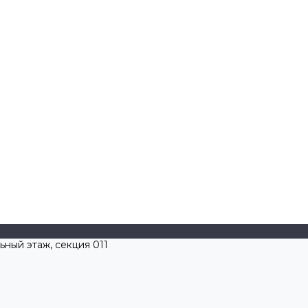
ьный этаж, секция 011