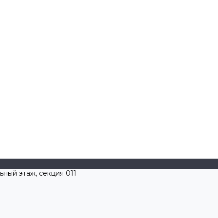
ьный этаж, секция 011