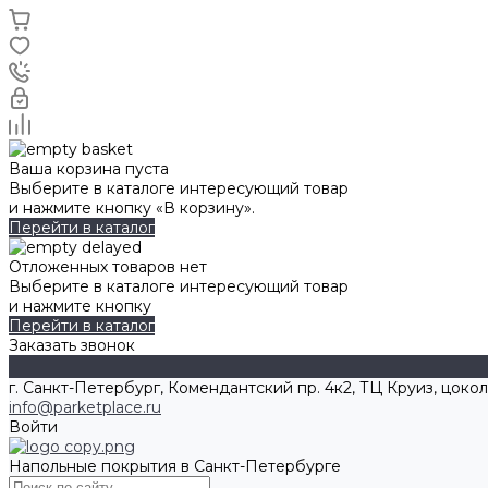
Ваша корзина пуста
Выберите в каталоге интересующий товар
и нажмите кнопку «В корзину».
Перейти в каталог
Отложенных товаров нет
Выберите в каталоге интересующий товар
и нажмите кнопку
Перейти в каталог
Заказать звонок
г. Санкт-Петербург, Комендантский пр. 4к2, ТЦ Круиз, цокол
info@parketplace.ru
Войти
Напольные покрытия в Санкт-Петербурге