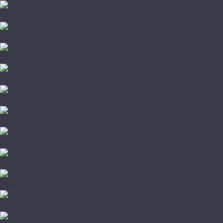
Vinilam
VinilPol
Westerhof
Aberhof
AGT
Alloc
Alpine Floor
Alsafloor
Amadei
Arteo