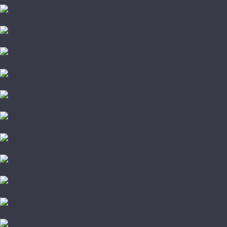
Firmfit
Floor Factor
FloorAge
HOI Flooring
Home Expert
L'Quarzo
Lamiwood
NATURA
Norland
Noventis