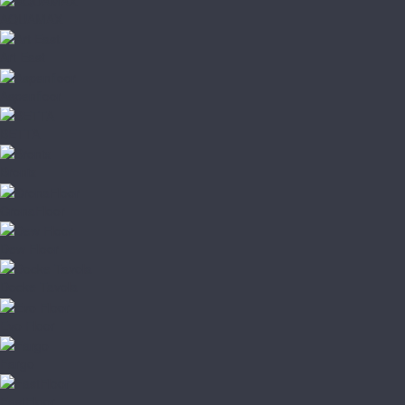
AQUAMAX
Art East
Aspenfloor
BETTA
Bronix
CronaFloor
Dew Floor
Docke Tavola
Evo Floor
Fargo
FastFloor