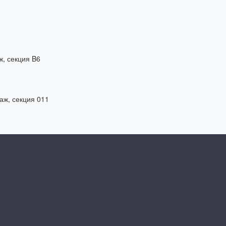
ж, секция B6
таж, секция 011