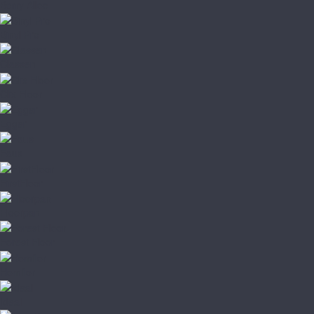
Berry Alloc
Binyl Pro
Classen
Clix Floor
Egger
Faus
FirstFloor
Floorpan
Forest Floor
Homflor
Ideal