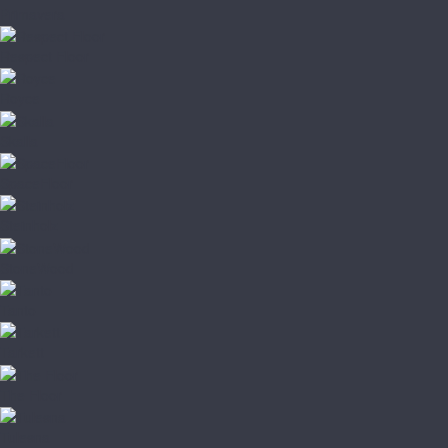
Primavera
Respect Floor
Royce
Skalla
SpaceFloor
Steinholz
StoneWood
Tanto
Tarkett
The Floor
Tulesna