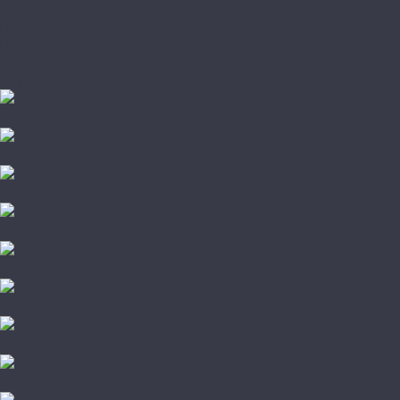
Паркетная химия
Плинтус и подложка
Пробковый пол
Стеновые панели
Штучный паркет
A+Floor
Aberhof
Adelar
Alpine floor
Alta Step
Amadei
Aqua
Aquafloor