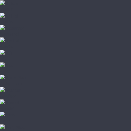
Vinilam
VinilPol
Westerhof
Aberhof
AGT
Alloc
Alpine Floor
Alsafloor
Amadei
Arteo