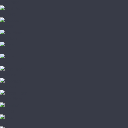
Berry Alloc
Binyl Pro
Classen
Clix Floor
Egger
Faus
FirstFloor
Floorpan
Forest Floor
Homflor
Ideal