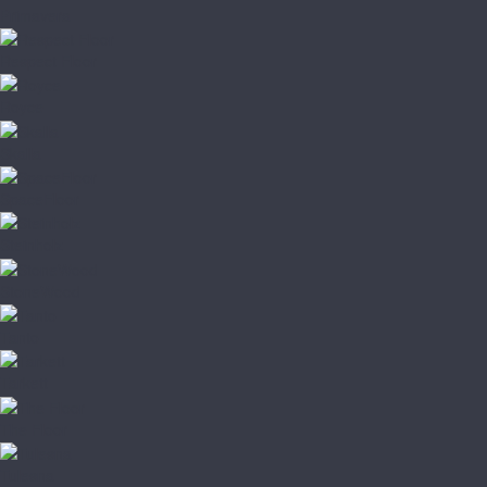
Primavera
Respect Floor
Royce
Skalla
SpaceFloor
Steinholz
StoneWood
Tanto
Tarkett
The Floor
Tulesna