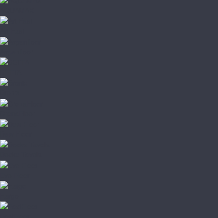
AQUAMAX
Art East
Aspenfloor
BETTA
Bronix
CronaFloor
Dew Floor
Docke Tavola
Evo Floor
Fargo
FastFloor