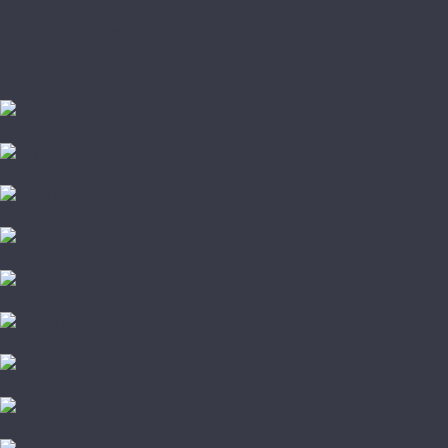
Паркетная химия
Плинтус и подложка
Пробковый пол
Стеновые панели
Штучный паркет
A+Floor
Aberhof
Adelar
Alpine floor
Alta Step
Amadei
Aqua
Aquafloor