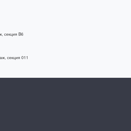
ж, секция B6
таж, секция 011