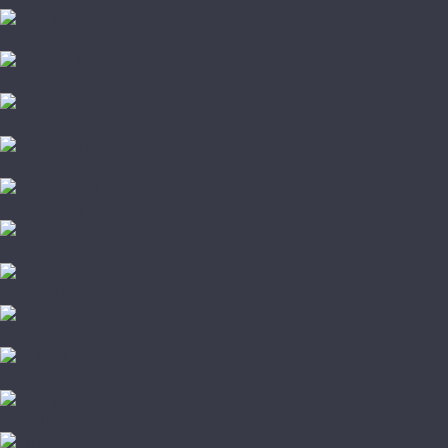
Firmfit
Floor Factor
FloorAge
HOI Flooring
Home Expert
L'Quarzo
Lamiwood
NATURA
Norland
Noventis