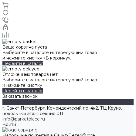
Ваша корзина пуста
Выберите в каталоге интересующий товар
и нажмите кнопку «В корзину».
Перейти в каталог
Отложенных товаров нет
Выберите в каталоге интересующий товар
и нажмите кнопку
Перейти в каталог
Заказать звонок
г. Санкт-Петербург, Комендантский пр. 4к2, ТЦ Круиз,
цокольный этаж, секция 011
info@parketplace.ru
Войти
Напольные покрытия в Санкт-Петербурге