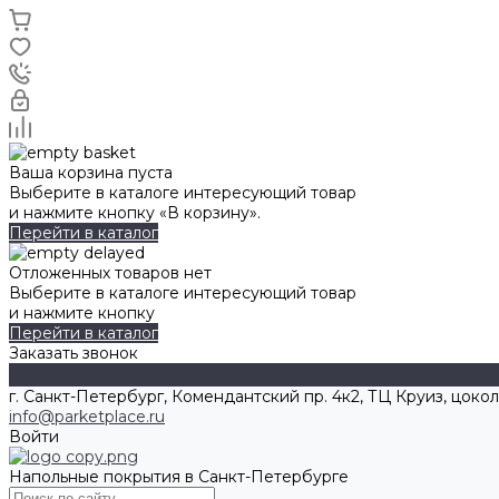
Ваша корзина пуста
Выберите в каталоге интересующий товар
и нажмите кнопку «В корзину».
Перейти в каталог
Отложенных товаров нет
Выберите в каталоге интересующий товар
и нажмите кнопку
Перейти в каталог
Заказать звонок
г. Санкт-Петербург, Комендантский пр. 4к2, ТЦ Круиз, цокол
info@parketplace.ru
Войти
Напольные покрытия в Санкт-Петербурге