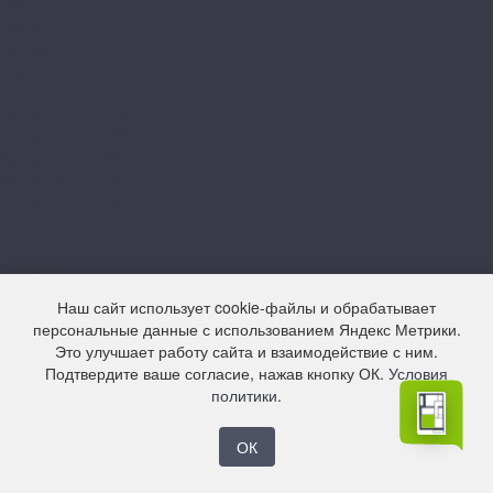
Валторна
Варган
Геликон
Горн
Домра
Кастаньеты 10.33
Кастаньеты 12.33
Кастаньеты 8.32
Кастаньеты 8.33
Кастаньеты 8.33 S
Лира
Литавры
Лютень
Мелодика
Наш сайт использует cookie-файлы и обрабатывает
Орган
персональные данные с использованием Яндекс Метрики.
Свирель 10.33
Это улучшает работу сайта и взаимодействие с ним.
Свирель 12.33
Подтвердите ваше согласие, нажав кнопку ОК.
Условия
Свирель 8.33
политики
.
Фанфара
Цитра
Arteo
ОК
10 XL WR
8 M WR