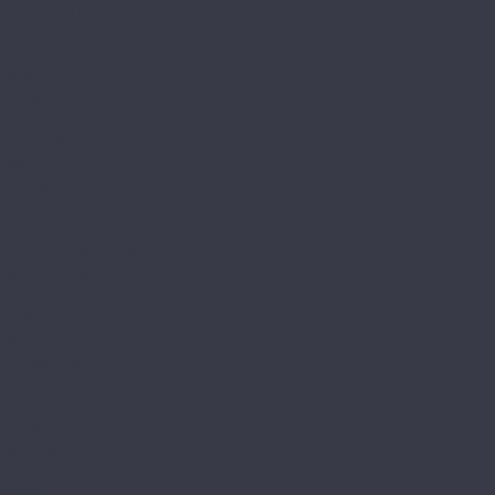
Element Click (с фаской)
The Floor
Herringbone
Stone
Wood
Tulesna
Art Parquete
Ottimo
Premium
Verano
Vinilam
Ceramo Vinilam Stone
Ceramo Vinilam XXL
VinilPol
Click
Glue
Herringbone
Westerhof
Modern
Spark
Ламинат
Aberhof
Cruise