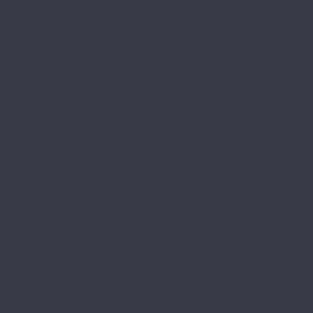
Legno Extra
Milango
Premium
Alpine Floor by Classen
Aqua Life
Aqua Life XL
Ville
Alpine Floor Original
Aura
Chevron Art
Herringbone 10
Herringbone 12
Herringbone 12 Pro
Herringbone 8 Pro
Intensity
Alsafloor
Creative Baton Rompu
Osmoze
Solid Medium
Solid Plus
Amadei
Арфа