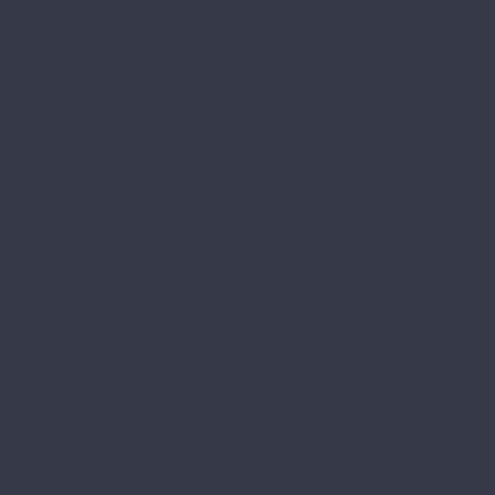
Контакты
Сотрудничество
...
Каталог товаров
SPC ламинат
A+Floor
Aberhof
Alfa
Carmelita
Chevron
Diamante
Petra CL
Petra XXL GD
Prado (планка)
Prado (плитка)
Rhein CL
Rhein GD
Adelar
Eterna
Eterna Acoustic
Solida
Solida Acoustic