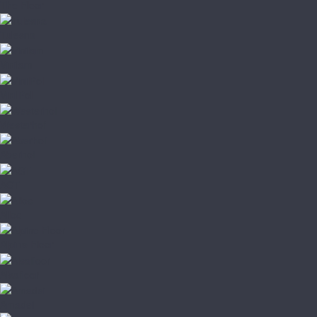
The Floor
Tulesna
Vinilam
VinilPol
Westerhof
Aberhof
AGT
Alloc
Alpine Floor
Alsafloor
Amadei