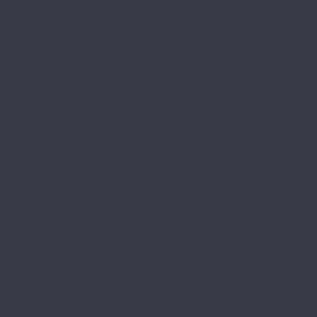
Evo Floor
Life Click
Optima Click
Parquet Click
Parquet Glue
Stone Click
Fargo
Comfort
Comfort XXL
Herringbone
Parquet 4 мм
Stone
FastFloor
Country
Stone
Firmfit
Calisto
Discovery
Herringbone
Tiles
Floor Factor
Classic Vision
Country Vision