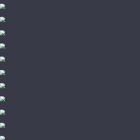
Ideal
Joss Beaumont
Kronopol
Kronotex
La Moena
LamiWood
Loc Floor
Mostflooring
My Floor
Norland