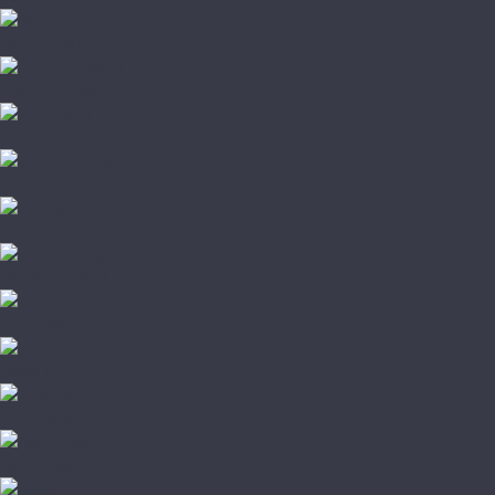
Damy Floor
Global Parquet
Kochanelli
Marco Ferutti
Parador
Quartz Parquet
TarWood
Wood Bee
Стародуб
Грунтовка