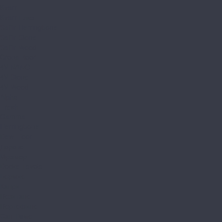
Kvarr
Kvarr Ёлка
Saffir Herringbone
Saffir Stone
Saffir Wood
CronaFloor
4V NANO
4V Stone
4V Wood
Alpha
Fresh
Gamma
Herringbone
Dew Floor
Дерево
Мрамор
Docke Tavola
Бормио
Капри
Позитано
Портофино
Сан-Ремо