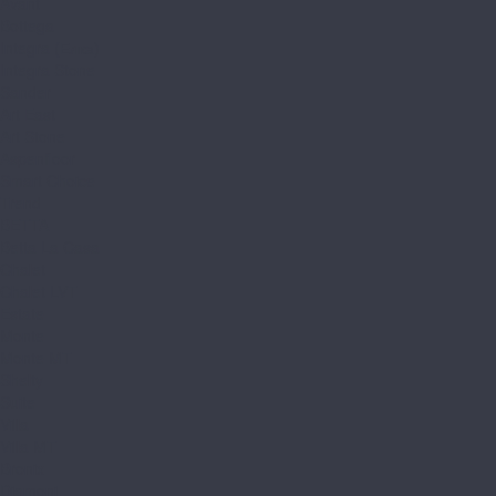
Avant
Bottega
Integra (Елка)
Integra Stone
Sander
Art East
Art Stone
Aspenfloor
Smart Choice
Trend
BETTA
Betta La Casa
Chalet
Chalet LVT
Estate
Monte
Monte MT
Shelty
Suite
Villa
Villa MT
Bronix
Diamoni