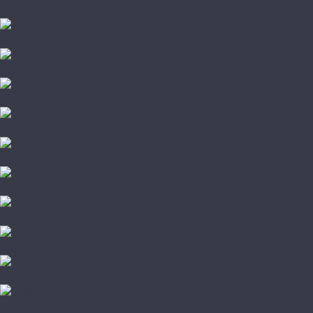
Fargo
FastFloor
Firmfit
Floor Factor
FloorAge
HOI Flooring
Home Expert
L'Quarzo
Lamiwood
NATURA
Norland