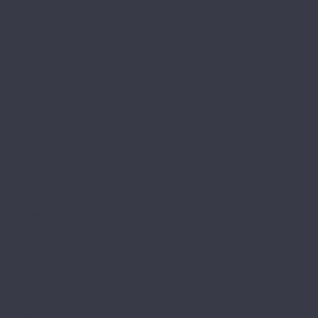
Herringbone Vision
Stone Vision
FloorAge
Forest Collection
Mountain Collection
HOI Flooring
Pekin
Shanghai
Home Expert
Natural
L&#039;Quarzo
Aciendo
Aztec
Aztec MT
Decorrido
Estetico
Magia
Magia LVT
Oasis
Siesta
Siesta LVT
Tesoro