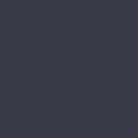
Alpine floor
by Classen Pro Nature
Chevron Alpine
Classic
Classic Light
Eclipse Super Matt
Expressive Parquet
Grand Sequoia
Grand Sequoia 5 mm
Grand Sequoia Light
Grand Sequoia Superior ABA
Grand Sequoia Village
Intense
Nut
Parquet Light
Parquet Premium
Parquet Sirocco
Premium 12
Premium XL
Real Wood
Sequoia
Solo
Solo Plus