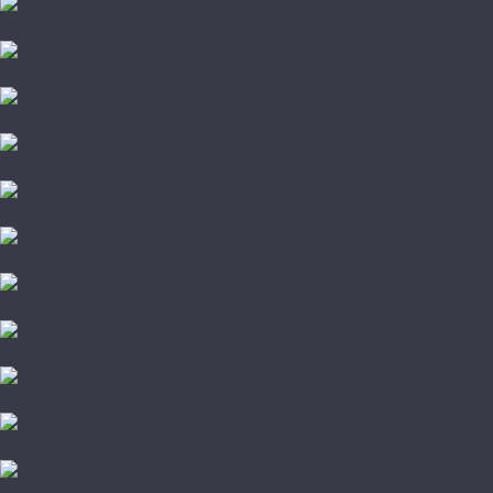
Arteo
Berry Alloc
Binyl Pro
Classen
Clix Floor
Egger
Faus
FirstFloor
Floorpan
Forest Floor
Homflor