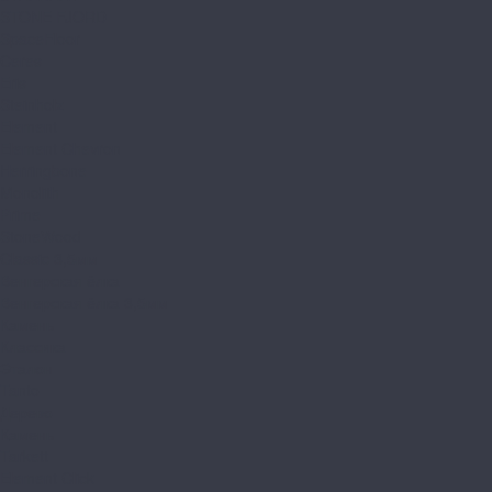
STONE FJORD
SpaceFloor
Ceres
Eris
Steinholz
Element
Element Chevron
Herringbone
Monolith
Prime
StoneWood
Classic 3,5мм
Венгерская ёлка
Венгерская ёлка 3,5мм
Камень
Классика
Эталон
Tanto
Дерево
Камень
Tarkett
Element Click