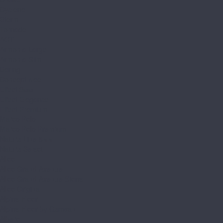
Cyclone
Storm
Tornado
AGT
Armonia Large
Armonia Slim
Bering
Concept Neo
Effect 8мм
Effect Elegance
Effect Premium
Marco Polo
Marco Polo Premium
Natura Line 8мм
Natura Select
Alloc
Alloc Grand Avenue
Alloc Grand Avenue Stone
Alloc Original
Alpine Floor
Alpine Floor by Camsan
Albero