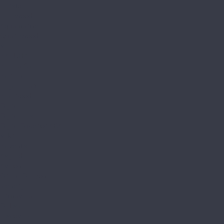
Turisto
Lamiwood
Aquamarine
Quartzwood
Venezia
NATURA
Natura Stone
Norland
Lagom Parquete
NeoWood
Sigrid
Sigrid Plus
Sigrid Superior ABA
Vakre
Noventis
Asgard
Avalon
Grand Canyon
Iceberg
Primavera
Callisto
Discovery