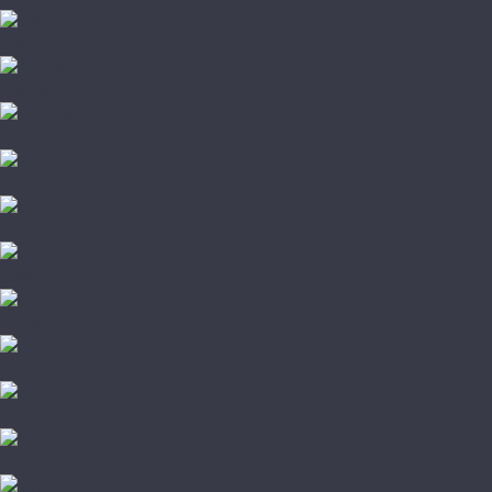
Aquafloor
AQUAMAX
Art East
Aspenfloor
BETTA
Bronix
CronaFloor
Dew Floor
Docke Tavola
Evo Floor