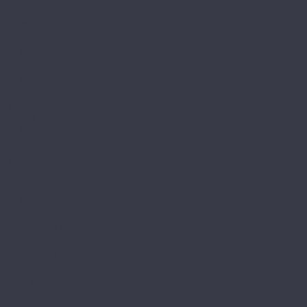
Габриели
Камбер
Камбер LVT
Кордье
Корелли
Ланди
Леклер
Aqua
Bonkeel
FUNKY HOUSE
Aquafloor
Aquawall
Classic SPC
Quartz
Soundless
Space
Space Nuts XL
Space Parquet Light
Space Select XL
Stone
Stone XL
AQUAMAX