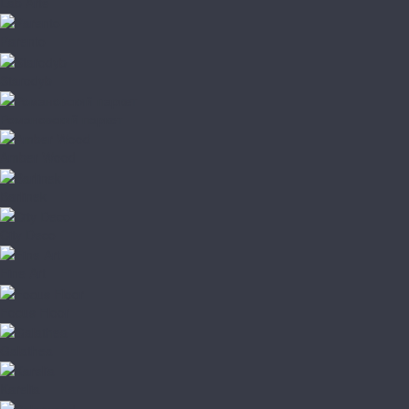
Lab Arte
Parento
Starodyb
Романовский паркет
Amber Wood
Barlinek
City Deco
Fine Art
Focus Floor
Galathea
Karelia