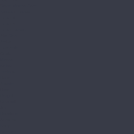
Stone Mineral Core
Адамант Паркет
Титан 6
Титан 8
Титан Паркет
Alta Step
Arriba
Excelente
Gusto
Mirada
Nativo
Perfecto
Roca
Amadei
Bliss
Delight
Goodwill
Joy
Redstone
Аллегри
Блоу
Вилларт