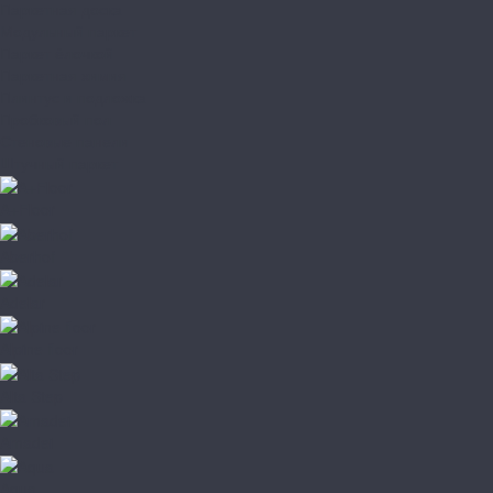
Паркетная доска
Модульный паркет
Паркет ёлочкой
Паркетная химия
Плинтус и подложка
Пробковый пол
Стеновые панели
Штучный паркет
A+Floor
Aberhof
Adelar
Alpine floor
Alta Step
Amadei
Aqua