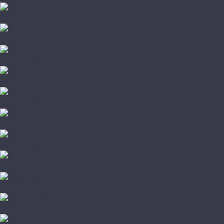
Damy Floor
Galathea
Global Parquet
Kochanelli
Marco Ferutti
Primavera
Quartz Parquet
TarWood
Wood Bee
Wood System