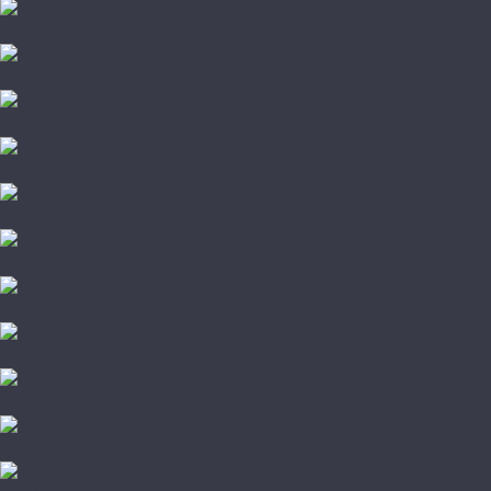
Moduleo
Natura
Norland
Refloor
Tarkett
Tulesna
Vinilam
Amigo
Damy Floor
Jackson Flooring