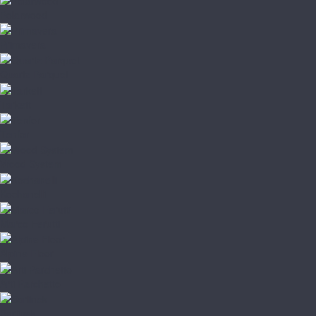
Polarwood
Primavera
Quartz Parquet
Tarkett
Tenfor
Wood System
Kochanelli
Marco Ferutti
Alpine Floor
Arti Parchetto
Barlinek