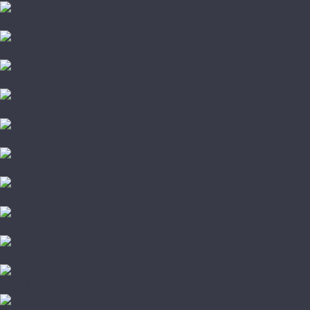
Noventis
Primavera
Respect Floor
Royce
Skalla
SpaceFloor
Steinholz
StoneWood
Tanto
Tarkett