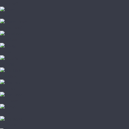
Стародуб
Allure
Alpine Floor
Aquafloor
Bronix
Decoria
Eco Click
FineFlex
FineFloor
Forbo
Hoffmann