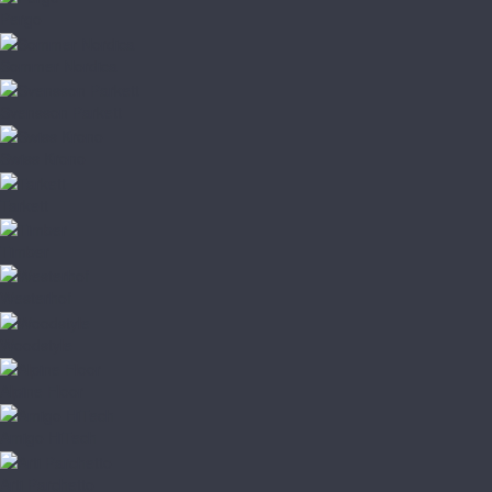
Pergo
Sommer Nordica
Svensson Parkett
Swiss Krono
Tarkett
Timber
Westerhof
Woodstyle
Alpine Floor
Amigo HiTech
Arti Parchetto