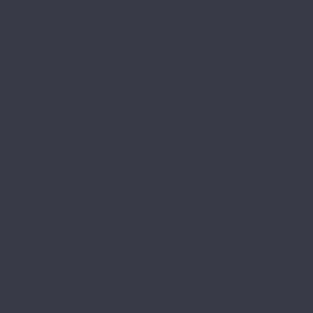
Ferrara
Herringbone
Modena
Natura
Novara
Torino
Respect Floor
Венгерская елка
Royce
Enjoy
Jersey 4V
Qvadro
Respect
Rich
Sense 4V
Sense LVT
Ultima
Skalla
Chevron
EXCLUSIVE
NARROW
PREMIUM
STANDART