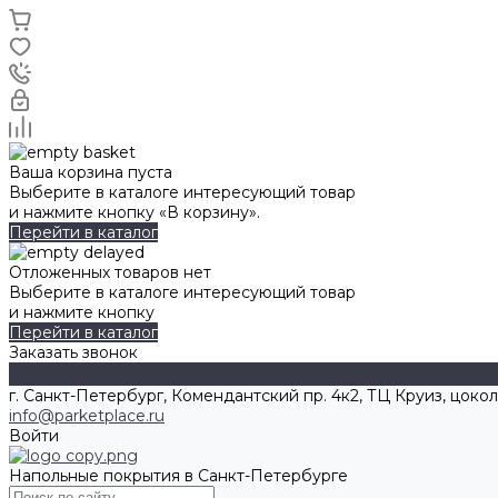
Ваша корзина пуста
Выберите в каталоге интересующий товар
и нажмите кнопку «В корзину».
Перейти в каталог
Отложенных товаров нет
Выберите в каталоге интересующий товар
и нажмите кнопку
Перейти в каталог
Заказать звонок
г. Санкт-Петербург, Комендантский пр. 4к2, ТЦ Круиз, цокол
info@parketplace.ru
Войти
Напольные покрытия в Санкт-Петербурге