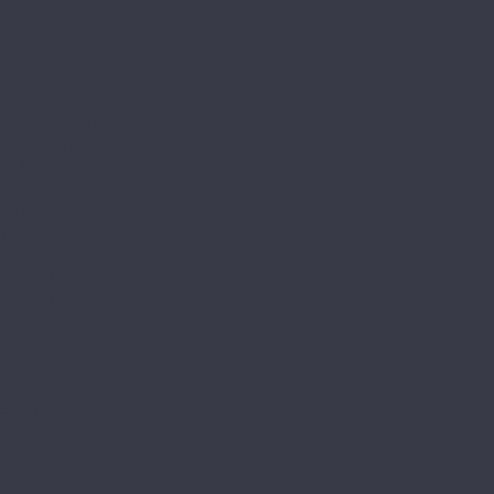
Swiss Krono
Herringbone
Parfe Floor Classic
Parfe Floor Narrow
Parfe Floor Narrow 8 мм
Parfe Floor XL
Super Solid Jangal
Tarkett
Artisan
Navigator
Timber
Forester
Harvest
Lumber
Ranger
Westerhof
Aristocrat
Cosmo
Effect
Effect Premium
Gloria Camsan
Platinum+