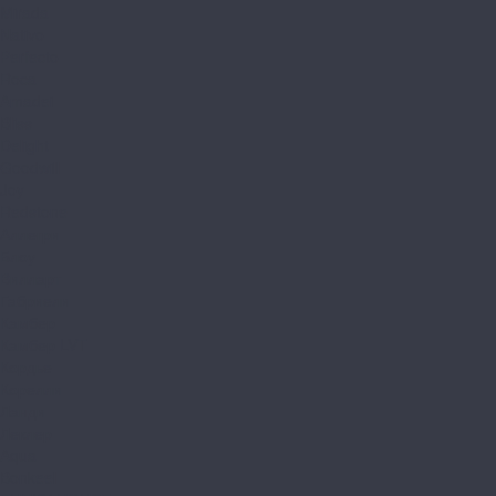
Mirada
Nativo
Perfecto
Roca
Amadei
Bliss
Delight
Goodwill
Joy
Redstone
Аллегри
Блоу
Вилларт
Габриели
Камбер
Камбер LVT
Кордье
Корелли
Ланди
Леклер
Aqua
Bonkeel