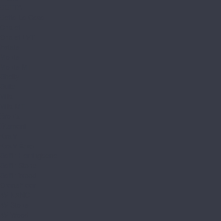
BETTA
Betta La Casa
Chalet
Chalet LVT
Estate
Monte
Monte MT
Shelty
Suite
Villa
Villa MT
Bronix
Diamoni
Kvarr
Kvarr Ёлка
Saffir Herringbone
Saffir Stone
Saffir Wood
CronaFloor
4V NANO
4V Stone
4V Wood