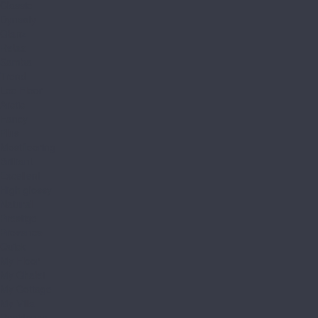
Classic
Dynasty
Glanz
Relax
Samba
Trend
Loc Floor
Arctic
Fancy
Plus
Mostflooring
Brilliant
Excellent
High glossy
Natural
Prestige
Provence
Quick
My Floor
My Chalet
My Cottage
My Villa
Residence