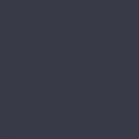
Jersey 4V
Qvadro
Respect
Rich
Sense 4V
Sense LVT
Ultima
Skalla
Chevron
EXCLUSIVE
NARROW
PREMIUM
STANDART
STONE FJORD
SpaceFloor
Ceres
Eris
Steinholz
Element
Element Chevron
Herringbone
Monolith