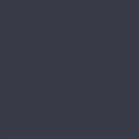
NeoWood
Sigrid
Sigrid Plus
Sigrid Superior ABA
Vakre
Noventis
Asgard
Avalon
Grand Canyon
Iceberg
Primavera
Callisto
Discovery
Ferrara
Herringbone
Modena
Natura
Novara
Torino
Respect Floor
Венгерская елка
Royce
Enjoy