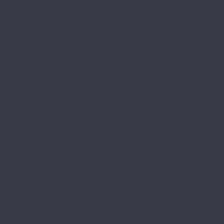
Natural
L&#039;Quarzo
Aciendo
Aztec
Aztec MT
Decorrido
Estetico
Magia
Magia LVT
Oasis
Siesta
Siesta LVT
Tesoro
Turisto
Lamiwood
Aquamarine
Quartzwood
Venezia
NATURA
Natura Stone
Norland
Lagom Parquete