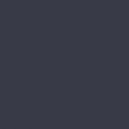
Chevron Art
Herringbone 10
Herringbone 12
Herringbone 12 Pro
Herringbone 8 Pro
Intensity
Alsafloor
Creative Baton Rompu
Osmoze
Solid Medium
Solid Plus
Amadei
Арфа
Валторна
Варган
Геликон
Горн
Домра
Кастаньеты 10.33
Кастаньеты 12.33
Кастаньеты 8.32
Кастаньеты 8.33
Кастаньеты 8.33 S