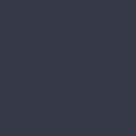
Лира
Литавры
Лютень
Мелодика
Орган
Свирель 10.33
Свирель 12.33
Свирель 8.33
Фанфара
Цитра
Arteo
10 XL WR
8 M WR
8 S WR
8 XL WR
Berry Alloc
Chateau
Binyl Pro
Classen
Adventure WR
Ambience 4V WR
Euphoria WR