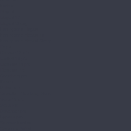
Norland
Elegant
Elegant 10
Elegant Strong
Herringbone Elegant
Herringbone Elegant 10
Herringbone Elegant Strong
Pergo
Chevron 12 pro
Ebeltoft 12 pro
Elements 12 pro
Elements Pro
Goeteborg pro
Kalmar
Malmo pro
Sensation Wide Long Plank
Skara 12 pro
Skara Pro
Stavanger pro
Uppsala pro
Sommer Nordica
Svensson Parkett