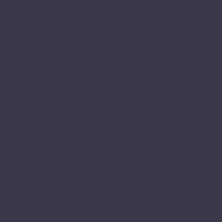
Forest Floor
Sphere 12 мм
Sphere 8 мм
Homflor
Distingo
Herringbone 12 BR
Herringbone 8 BR
Patio
Patio Medium
Strong
Ideal
Choice
Enigma
Form
Look
Touch
Ville
Joss Beaumont
Gusto
Liberte
Opus
Valeure