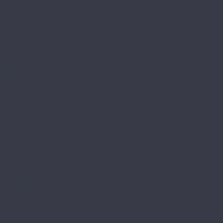
Vinilam
Ceramo Vinilam Stone
Ceramo Vinilam XXL
VinilPol
Click
Glue
Herringbone
Westerhof
Modern
Spark
Ламинат
Aberhof
Cruise
Cyclone
Storm
Tornado
AGT
Armonia Large
Armonia Slim
Bering
Concept Neo
Effect 8мм