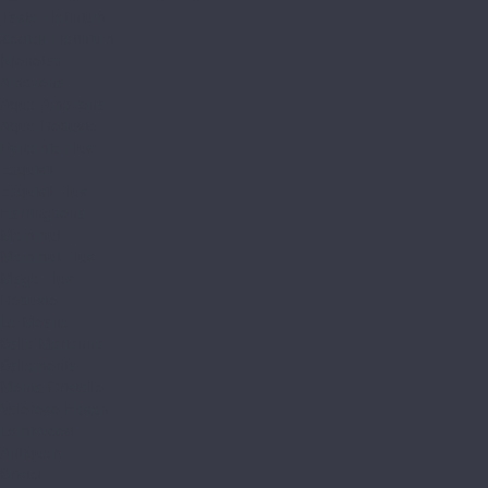
Testa Platinium
Zodiak Platinium
Kronotex
Amazone
Aqua Amazone
Aqua Robusto
Dynamic Plus
Exquisit
Exquisit Plus
Herringbone
Mammut
Mammut Plus
Mega Plus
Robusto
La Moena
Bella Marianna
Bellamonte
Monte Cristallo
Valoroso Hasan
LamiWood
Antiquary
Bristol