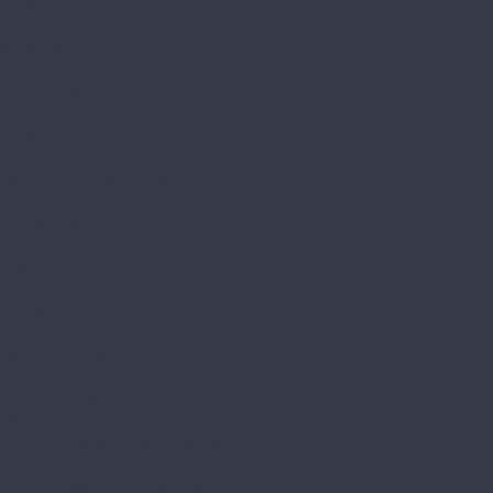
Veritas
Vertu
Kronopol
Aurum
Aroma Aurum
Fiori Aurum Aqua Zero
Gusto Aurum
Infinity Aurum Aqua Zero
Movie Aurum Aqua Zero
Senso Aurum
Sound Aurum
Symfonia Aurum Aqua Zero
Vision Aurum
Volo Aurum Aqua Zero
Platinium
Blackpool Platinium
Cuprum Platinium
Linea Platinium
Marine Platinium
Milo Platinium AQUA BLOCK
Paloma Platinium AQUA BLOCK
Slim Platinium
Terra Platinium AQUA BLOCK