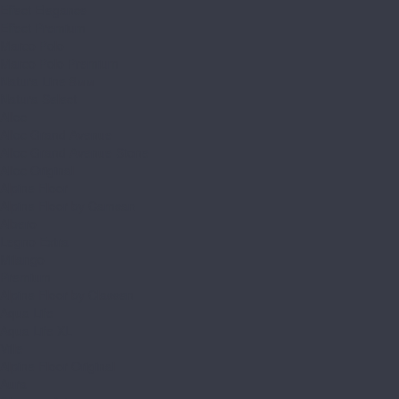
Effect Elegance
Effect Premium
Marco Polo
Marco Polo Premium
Natura Line 8мм
Natura Select
Alloc
Alloc Grand Avenue
Alloc Grand Avenue Stone
Alloc Original
Alpine Floor
Alpine Floor by Camsan
Albero
Legno Extra
Milango
Premium
Alpine Floor by Classen
Aqua Life
Aqua Life XL
Ville
Alpine Floor Original
Aura