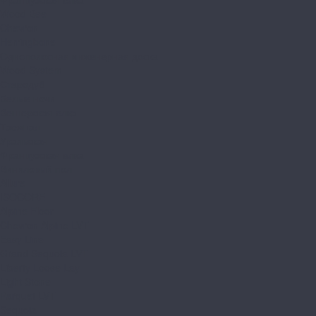
Wood Bee
Chevron
Herringbone
Однополосная инженерная доска
Wood System
Стародуб
Белые ночи
Венгерская елка
Таежная
Уральская
Французская елка
Виниловый пол
Allure
ISOCORE
Alpine Floor
Chevron Alpine LVT
Easy Line
Grand Sequoia LVT
Liberty Loose Lay
Light Stone
Parquet LVT
Sequoia