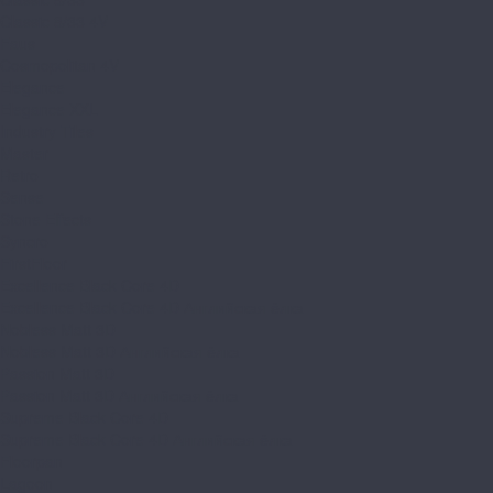
Classic 8/33 4V
Faus
Cosmopolitan 4V
Elegance
Elegance XXL
Industry Tiles
Master
Retro
Sense
Stone Effects
Syncro
FirstFloor
Excellence Black Core 4D
Excellence Black Core 4D Английская ёлка
Nobless Matt 3D
Nobless Matt 3D Английская ёлка
Passion Matt 3D
Passion Matt 3D Английская ёлка
Supreme Black Core 4D
Supreme Black Core 4D Английская ёлка
Floorpan
Lagoon