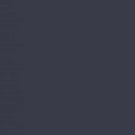
Alpha
Fresh
Gamma
Herringbone
Dew Floor
Дерево
Мрамор
Docke Tavola
Бормио
Капри
Позитано
Портофино
Сан-Ремо
Evo Floor
Life Click
Optima Click
Parquet Click
Parquet Glue
Stone Click
Fargo
Comfort
Comfort XXL
Herringbone