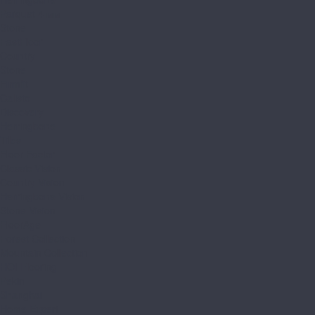
Parquet 4 мм
Stone
FastFloor
Country
Stone
Firmfit
Calisto
Discovery
Herringbone
Tiles
Floor Factor
Classic Vision
Country Vision
Herringbone Vision
Stone Vision
FloorAge
Forest Collection
Mountain Collection
HOI Flooring
Pekin
Shanghai
Home Expert