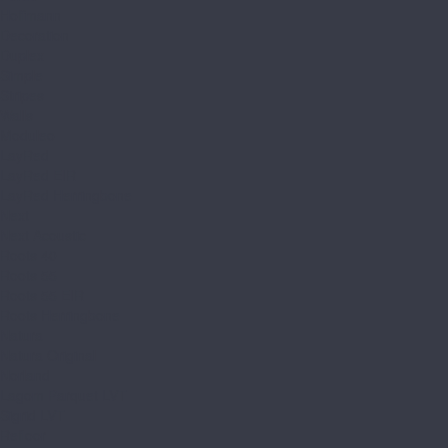
Hoffmann
Decoration
Duplex
Simple
Stripes
Walls
Moduleo
LayRed
LayRed EIR
LayRed Herringbone
Next
Next Acoustic
Roots 40
Roots 55
Roots 55 EIR
Roots Herringbone
Natura
Natura Original
Norland
Lagom Parquet LVT
Sigrid LVT
Refloor