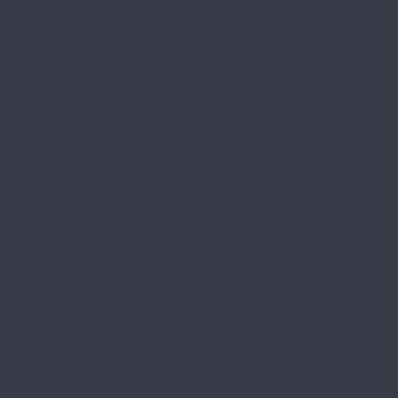
Stone Premium LVT
Ultra
Aquafloor
Art
Chevron Glue
Chevron Premium
Classic Glue
Nano
Nuts XL Glue
Parquet Glue
Parquet Plus
RealWood Click
RealWood Glue
RealWood XL
Realwood XL GLUE
RealWood XXL
Stone XXL Glue
Versailles Glue
Bronix
Kvarr Glue
Kvarr Glue Камень
Decoria