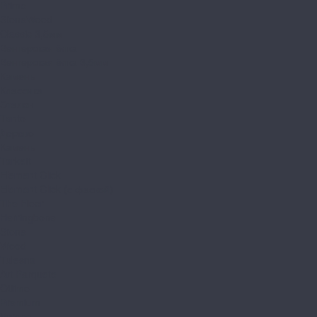
Prime
StoneWood
Classic 3,5мм
Венгерская ёлка
Венгерская ёлка 3,5мм
Камень
Классика
Эталон
Tanto
Дерево
Камень
Tarkett
Element Click
Element Click (с фаской)
The Floor
Herringbone
Stone
Wood
Tulesna
Art Parquete
Ottimo
Premium
Verano