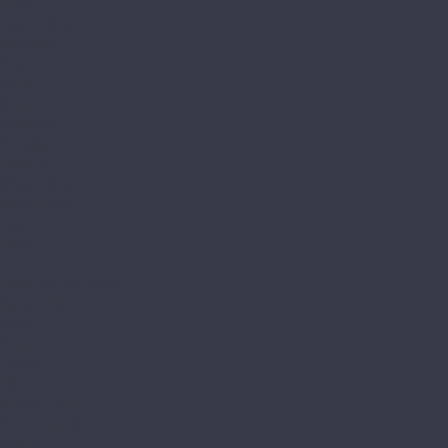
Shine
Super Step
Woodstyle
Arrow
Bravo
Breeze
Chevron
CrossBow
Elegant
Magic Strip
Magic Wide
Opera
Solid
Viva
Инженерная доска
Alpine Floor
Castle
Chateau
Studio
Villa
Amigo HiTech
Arti Parchetto
Italian