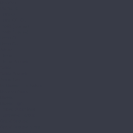
Chevron
Diamante
Petra CL
Petra XXL GD
Prado (планка)
Prado (плитка)
Rhein CL
Rhein GD
Adelar
Eterna
Eterna Acoustic
Solida
Solida Acoustic
Alpine floor
by Classen Pro Nature
Chevron Alpine
Classic
Classic Light
Eclipse Super Matt
Expressive Parquet
Grand Sequoia
Grand Sequoia 5 mm
Grand Sequoia Light