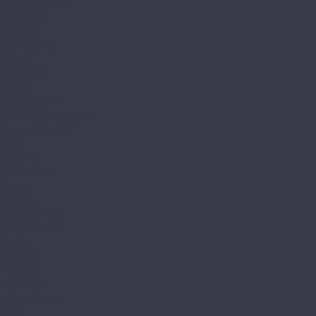
FUNKY HOUSE
Aquafloor
Aquawall
Classic SPC
Quartz
Soundless
Space
Space Nuts XL
Space Parquet Light
Space Select XL
Stone
Stone XL
AQUAMAX
Avant
Bottega
Integra (Елка)
Integra Stone
Sander
Art East
Art Stone
Aspenfloor
Smart Choice
Trend