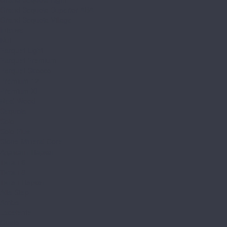
Grand Sequoia Superior ABA
Grand Sequoia Village
Intense
Nut
Parquet Light
Parquet Premium
Parquet Sirocco
Premium 12
Premium XL
Real Wood
Sequoia
Solo
Solo Plus
Stone Mineral Core
Адамант Паркет
Титан 6
Титан 8
Титан Паркет
Alta Step
Arriba
Excelente
Gusto