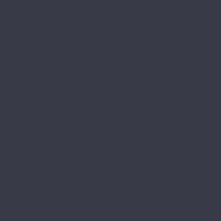
Mild Tile
Office Tile
Eco Click
EcoRich
EcoRich
EcoRich Dry Back
EcoStone
EcoStone Click Drop
EcoStone Dry Back
EcoWood
EcoWood Click Drop
EcoWood Dry Back
FineFlex
FineFlex Light
FineFlex Stone
FineFlex Wood
FineFloor
FF-1200 Strong
FF-1300 Light
FF-1500 Stone
FF-1500 Wood
FF-1800 Gear
Forbo