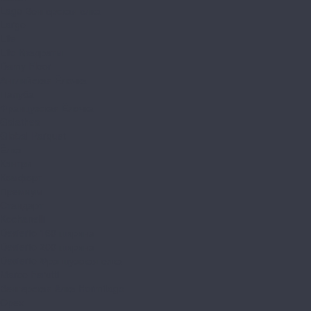
Lago Венгерская елка
Largo
Lite
Lite Квадраты
Damy Floor
Английская Ёлочка
Палуба
Французская Ёлочка
Galathea
Global Parquet
Ёлка
Кантри
Комфорт
Премиум
Стандарт
Kochanelli
Desierto 160 ширина
Desierto 200 ширина
Desierto Французская елка
Marco Ferutti
Венгерская ёлка Hermitage
Орех