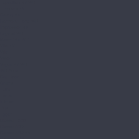
Expedition 4V WR
Freedom 4V
Galaxy 4V
Harmony Forte WR
Impression 4V
Legend WR
Master 4V WR
Villa 4V
Ville
Vision
Vogue 4V WR
WR Aqua
Clix Floor
Charm
Extra
Flame
Intense
Plus
Egger
Classic 10/33
Classic 8/32
Classic 8/32 4V
Classic 8/33