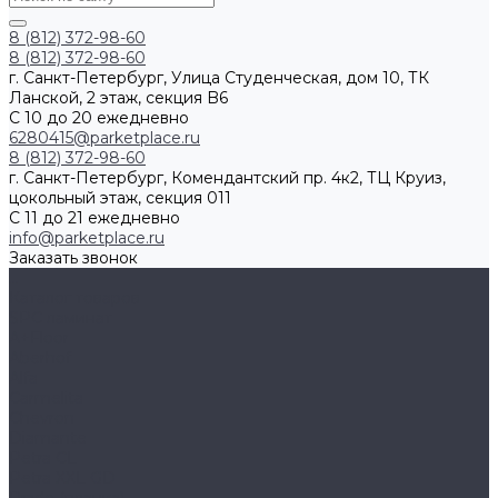
8 (812) 372-98-60
8 (812) 372-98-60
г. Санкт-Петербург, Улица Студенческая, дом 10, ТК
Ланской, 2 этаж, секция B6
С 10 до 20 ежедневно
6280415@parketplace.ru
8 (812) 372-98-60
г. Санкт-Петербург, Комендантский пр. 4к2, ТЦ Круиз,
цокольный этаж, секция 011
С 11 до 21 ежедневно
info@parketplace.ru
Заказать звонок
...
Каталог товаров
SPC ламинат
A+Floor
Aberhof
Alfa
Carmelita
Chevron
Diamante
Petra CL
Petra XXL GD