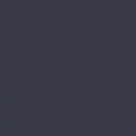
Jersey 4V
Qvadro
Respect
Rich
Sense 4V
Sense LVT
Ultima
Skalla
Chevron
EXCLUSIVE
NARROW
PREMIUM
STANDART
STONE FJORD
SpaceFloor
Ceres
Eris
Steinholz
Element
Element Chevron
Herringbone
Monolith