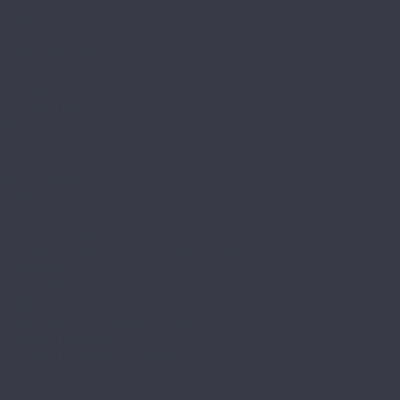
Classic 8/33 4V
Faus
Cosmopolitan 4V
Elegance
Elegance XXL
Industry Tiles
Master
Retro
Sense
Stone Effects
Syncro
FirstFloor
Excellence Black Core 4D
Excellence Black Core 4D Английская ёлка
Nobless Matt 3D
Nobless Matt 3D Английская ёлка
Passion Matt 3D
Passion Matt 3D Английская ёлка
Supreme Black Core 4D
Supreme Black Core 4D Английская ёлка
Floorpan
Lagoon