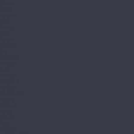
Mirada
Nativo
Perfecto
Roca
Amadei
Bliss
Delight
Goodwill
Joy
Redstone
Аллегри
Блоу
Вилларт
Габриели
Камбер
Камбер LVT
Кордье
Корелли
Ланди
Леклер
Aqua
Bonkeel