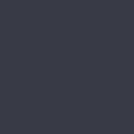
Prime
StoneWood
Classic 3,5мм
Венгерская ёлка
Венгерская ёлка 3,5мм
Камень
Классика
Эталон
Tanto
Дерево
Камень
Tarkett
Element Click
Element Click (с фаской)
The Floor
Herringbone
Stone
Wood
Tulesna
Art Parquete
Ottimo
Premium
Verano