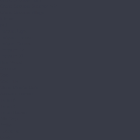
Grand Sequoia Superior ABA
Grand Sequoia Village
Intense
Nut
Parquet Light
Parquet Premium
Parquet Sirocco
Premium 12
Premium XL
Real Wood
Sequoia
Solo
Solo Plus
Stone Mineral Core
Адамант Паркет
Титан 6
Титан 8
Титан Паркет
Alta Step
Arriba
Excelente
Gusto