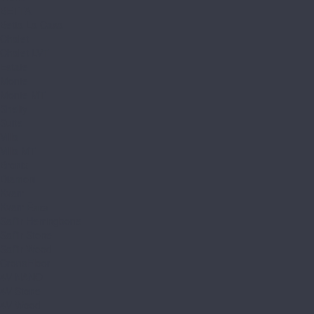
BETTA
Betta La Casa
Chalet
Chalet LVT
Estate
Monte
Monte MT
Shelty
Suite
Villa
Villa MT
Bronix
Diamoni
Kvarr
Kvarr Ёлка
Saffir Herringbone
Saffir Stone
Saffir Wood
CronaFloor
4V NANO
4V Stone
4V Wood