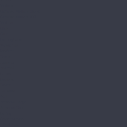
Vinilam
Ceramo Vinilam Stone
Ceramo Vinilam XXL
VinilPol
Click
Glue
Herringbone
Westerhof
Modern
Spark
Ламинат
Aberhof
Cruise
Cyclone
Storm
Tornado
AGT
Armonia Large
Armonia Slim
Bering
Concept Neo
Effect 8мм