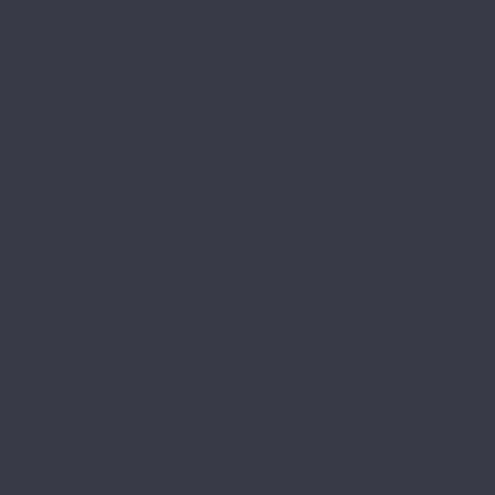
Effect Elegance
Effect Premium
Marco Polo
Marco Polo Premium
Natura Line 8мм
Natura Select
Alloc
Alloc Grand Avenue
Alloc Grand Avenue Stone
Alloc Original
Alpine Floor
Alpine Floor by Camsan
Albero
Legno Extra
Milango
Premium
Alpine Floor by Classen
Aqua Life
Aqua Life XL
Ville
Alpine Floor Original
Aura