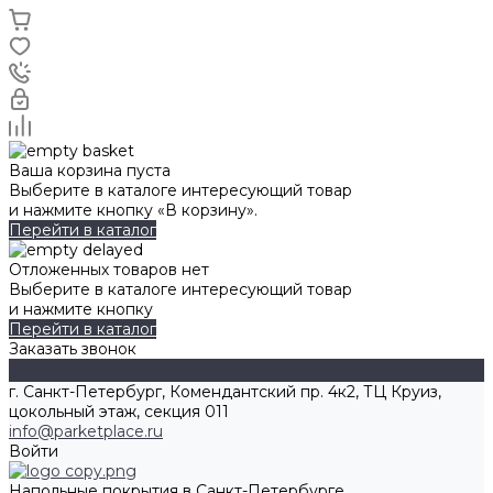
Ваша корзина пуста
Выберите в каталоге интересующий товар
и нажмите кнопку «В корзину».
Перейти в каталог
Отложенных товаров нет
Выберите в каталоге интересующий товар
и нажмите кнопку
Перейти в каталог
Заказать звонок
г. Санкт-Петербург, Комендантский пр. 4к2, ТЦ Круиз,
цокольный этаж, секция 011
info@parketplace.ru
Войти
Напольные покрытия в Санкт-Петербурге