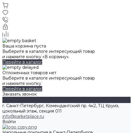
Ваша корзина пуста
Выберите в каталоге интересующий товар
и нажмите кнопку «В корзину».
Перейти в каталог
Отложенных товаров нет
Выберите в каталоге интересующий товар
и нажмите кнопку
Перейти в каталог
Заказать звонок
г. Санкт-Петербург, Комендантский пр. 4к2, ТЦ Круиз,
цокольный этаж, секция 011
info@parketplace.ru
Войти
Напольные покрытия в Санкт-Петербурге