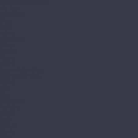
Element Click (с фаской)
The Floor
Herringbone
Stone
Wood
Tulesna
Art Parquete
Ottimo
Premium
Verano
Vinilam
Ceramo Vinilam Stone
Ceramo Vinilam XXL
VinilPol
Click
Glue
Herringbone
Westerhof
Modern
Spark
Ламинат
Aberhof
Cruise