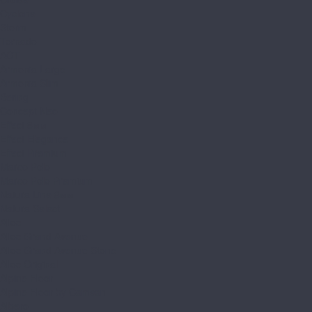
Cyclone
Storm
Tornado
AGT
Armonia Large
Armonia Slim
Bering
Concept Neo
Effect 8мм
Effect Elegance
Effect Premium
Marco Polo
Marco Polo Premium
Natura Line 8мм
Natura Select
Alloc
Alloc Grand Avenue
Alloc Grand Avenue Stone
Alloc Original
Alpine Floor
Alpine Floor by Camsan
Albero