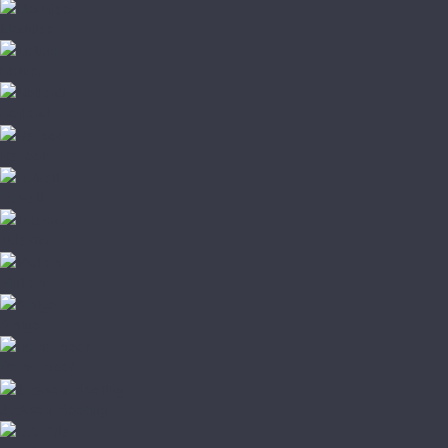
Moduleo
Natura
Norland
Refloor
Tarkett
Tulesna
Vinilam
Amigo
Damy Floor
Jackson Flooring