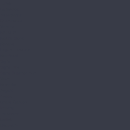
Turisto
Lamiwood
Aquamarine
Quartzwood
Venezia
NATURA
Natura Stone
Norland
Lagom Parquete
NeoWood
Sigrid
Sigrid Plus
Sigrid Superior ABA
Vakre
Noventis
Asgard
Avalon
Grand Canyon
Iceberg
Primavera
Callisto
Discovery