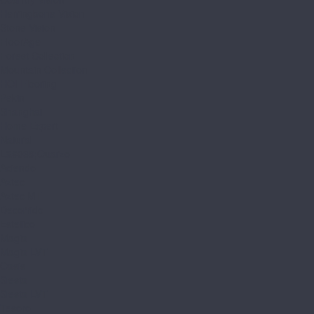
Herringbone Vision
Stone Vision
FloorAge
Forest Collection
Mountain Collection
HOI Flooring
Pekin
Shanghai
Home Expert
Natural
L&#039;Quarzo
Aciendo
Aztec
Aztec MT
Decorrido
Estetico
Magia
Magia LVT
Oasis
Siesta
Siesta LVT
Tesoro