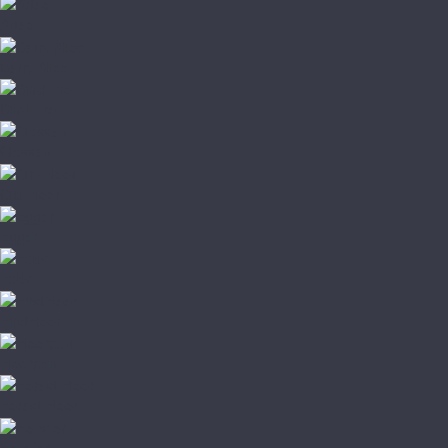
Arteo
Berry Alloc
Binyl Pro
Classen
Clix Floor
Egger
Faus
FirstFloor
Floorpan
Forest Floor
Homflor