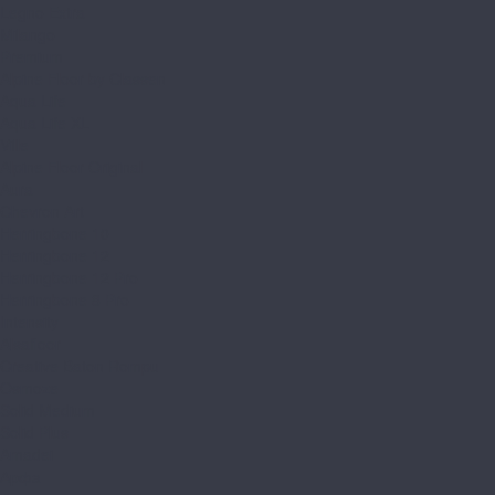
Legno Extra
Milango
Premium
Alpine Floor by Classen
Aqua Life
Aqua Life XL
Ville
Alpine Floor Original
Aura
Chevron Art
Herringbone 10
Herringbone 12
Herringbone 12 Pro
Herringbone 8 Pro
Intensity
Alsafloor
Creative Baton Rompu
Osmoze
Solid Medium
Solid Plus
Amadei
Арфа