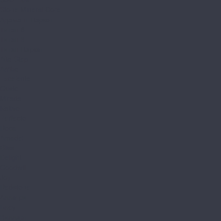
Stone Mineral Core
Адамант Паркет
Титан 6
Титан 8
Титан Паркет
Alta Step
Arriba
Excelente
Gusto
Mirada
Nativo
Perfecto
Roca
Amadei
Bliss
Delight
Goodwill
Joy
Redstone
Аллегри
Блоу
Вилларт