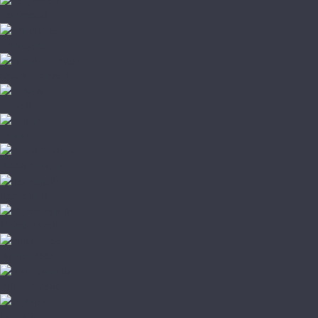
Polarwood
Primavera
Quartz Parquet
Tarkett
Tenfor
Wood System
Kochanelli
Marco Ferutti
Alpine Floor
Arti Parchetto
Barlinek