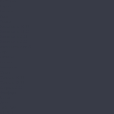
Валторна
Варган
Геликон
Горн
Домра
Кастаньеты 10.33
Кастаньеты 12.33
Кастаньеты 8.32
Кастаньеты 8.33
Кастаньеты 8.33 S
Лира
Литавры
Лютень
Мелодика
Орган
Свирель 10.33
Свирель 12.33
Свирель 8.33
Фанфара
Цитра
Arteo
10 XL WR
8 M WR