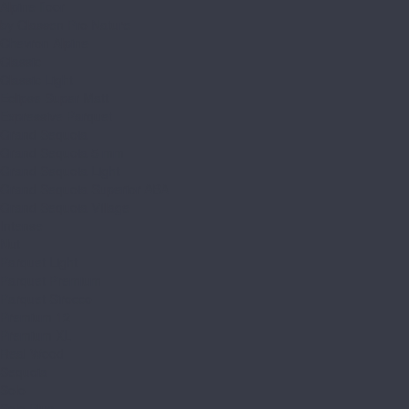
Alpine floor
by Classen Pro Nature
Chevron Alpine
Classic
Classic Light
Eclipse Super Matt
Expressive Parquet
Grand Sequoia
Grand Sequoia 5 mm
Grand Sequoia Light
Grand Sequoia Superior ABA
Grand Sequoia Village
Intense
Nut
Parquet Light
Parquet Premium
Parquet Sirocco
Premium 12
Premium XL
Real Wood
Sequoia
Solo
Solo Plus