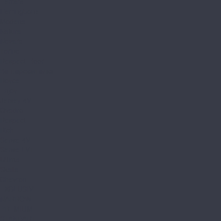
Ferrara
Herringbone
Modena
Natura
Novara
Torino
Respect Floor
Венгерская елка
Royce
Enjoy
Jersey 4V
Qvadro
Respect
Rich
Sense 4V
Sense LVT
Ultima
Skalla
Chevron
EXCLUSIVE
NARROW
PREMIUM
STANDART