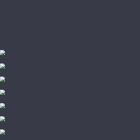
Паркетная доска
Модульный паркет
Паркет ёлочкой
Паркетная химия
Плинтус и подложка
Пробковый пол
Стеновые панели
Штучный паркет
A+Floor
Aberhof
Adelar
Alpine floor
Alta Step
Amadei
Aqua