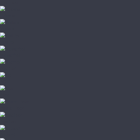
The Floor
Tulesna
Vinilam
VinilPol
Westerhof
Aberhof
AGT
Alloc
Alpine Floor
Alsafloor
Amadei