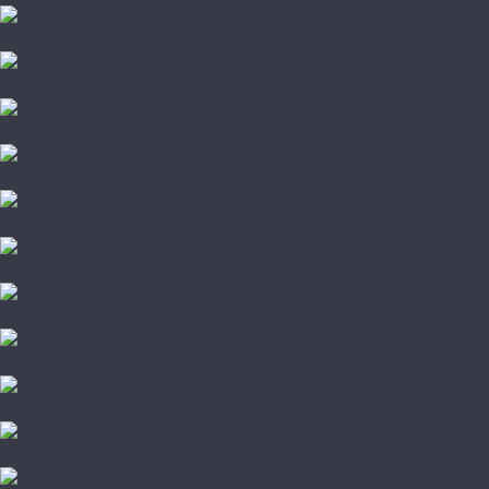
Damy Floor
Galathea
Global Parquet
Kochanelli
Marco Ferutti
Primavera
Quartz Parquet
TarWood
Wood Bee
Wood System