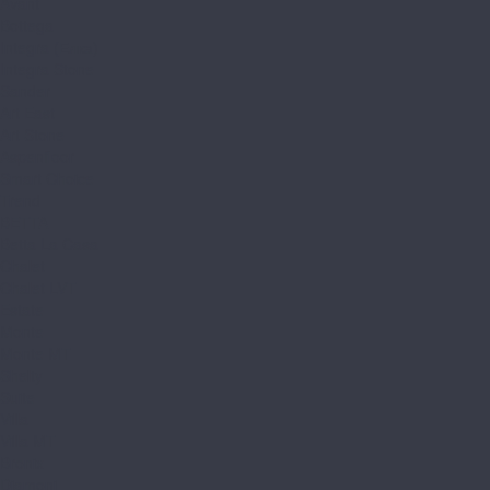
Avant
Bottega
Integra (Елка)
Integra Stone
Sander
Art East
Art Stone
Aspenfloor
Smart Choice
Trend
BETTA
Betta La Casa
Chalet
Chalet LVT
Estate
Monte
Monte MT
Shelty
Suite
Villa
Villa MT
Bronix
Diamoni