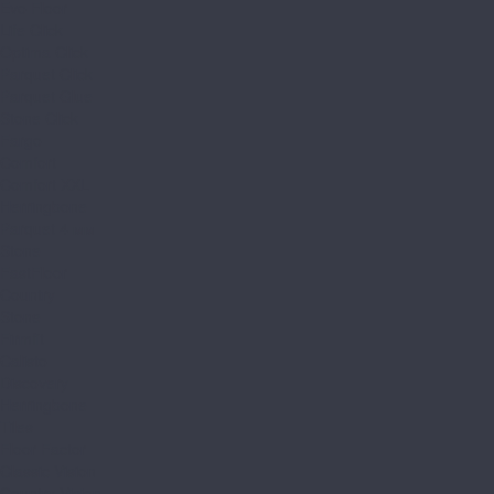
Evo Floor
Life Click
Optima Click
Parquet Click
Parquet Glue
Stone Click
Fargo
Comfort
Comfort XXL
Herringbone
Parquet 4 мм
Stone
FastFloor
Country
Stone
Firmfit
Calisto
Discovery
Herringbone
Tiles
Floor Factor
Classic Vision
Country Vision