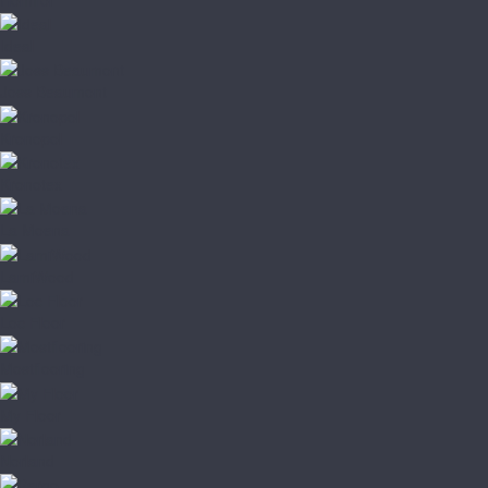
Ideal
Joss Beaumont
Kronopol
Kronotex
La Moena
LamiWood
Loc Floor
Mostflooring
My Floor
Norland