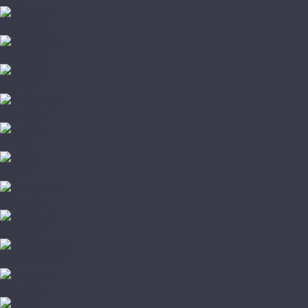
Aquafloor
AQUAMAX
Art East
Aspenfloor
BETTA
Bronix
CronaFloor
Dew Floor
Docke Tavola
Evo Floor