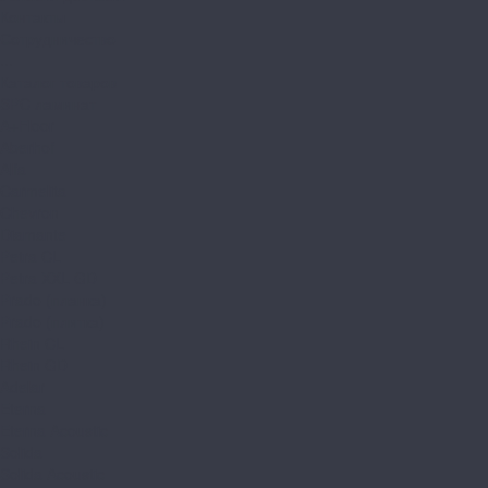
Контакты
Сотрудничество
...
Каталог товаров
SPC ламинат
A+Floor
Aberhof
Alfa
Carmelita
Chevron
Diamante
Petra CL
Petra XXL GD
Prado (планка)
Prado (плитка)
Rhein CL
Rhein GD
Adelar
Eterna
Eterna Acoustic
Solida
Solida Acoustic