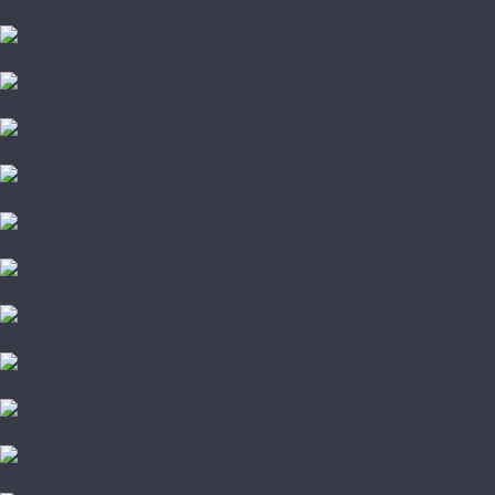
Стародуб
Allure
Alpine Floor
Aquafloor
Bronix
Decoria
Eco Click
FineFlex
FineFloor
Forbo
Hoffmann