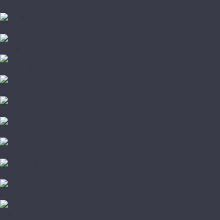
Fargo
FastFloor
Firmfit
Floor Factor
FloorAge
HOI Flooring
Home Expert
L'Quarzo
Lamiwood
NATURA
Norland