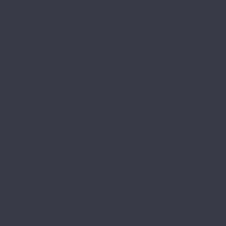
Kvarr
Kvarr Ёлка
Saffir Herringbone
Saffir Stone
Saffir Wood
CronaFloor
4V NANO
4V Stone
4V Wood
Alpha
Fresh
Gamma
Herringbone
Dew Floor
Дерево
Мрамор
Docke Tavola
Бормио
Капри
Позитано
Портофино
Сан-Ремо