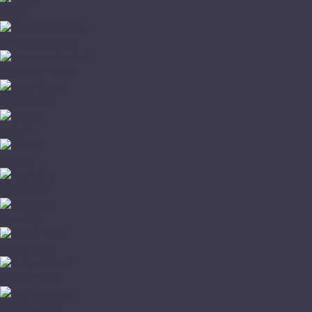
Pergo
Sommer Nordica
Svensson Parkett
Swiss Krono
Tarkett
Timber
Westerhof
Woodstyle
Alpine Floor
Amigo HiTech
Arti Parchetto