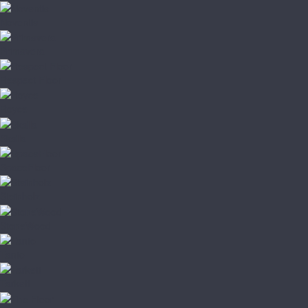
Noventis
Primavera
Respect Floor
Royce
Skalla
SpaceFloor
Steinholz
StoneWood
Tanto
Tarkett