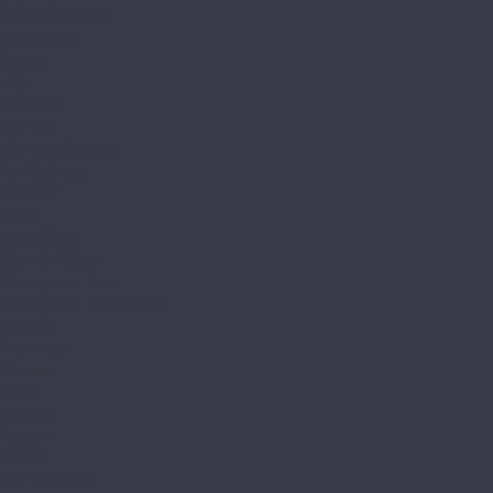
STONE FJORD
SpaceFloor
Ceres
Eris
Steinholz
Element
Element Chevron
Herringbone
Monolith
Prime
StoneWood
Classic 3,5мм
Венгерская ёлка
Венгерская ёлка 3,5мм
Камень
Классика
Эталон
Tanto
Дерево
Камень
Tarkett
Element Click