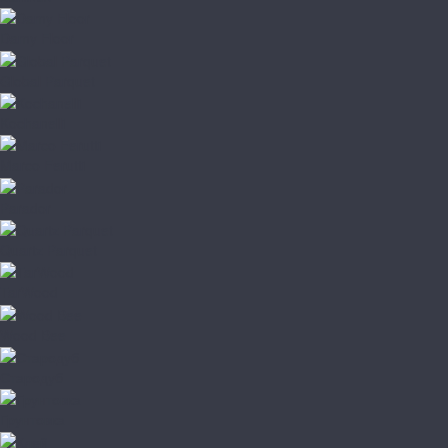
Damy Floor
Global Parquet
Kochanelli
Marco Ferutti
Parador
Quartz Parquet
TarWood
Wood Bee
Стародуб
Грунтовка