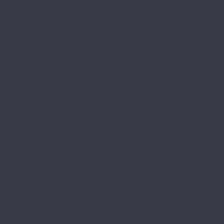
Габриели
Камбер
Камбер LVT
Кордье
Корелли
Ланди
Леклер
Aqua
Bonkeel
FUNKY HOUSE
Aquafloor
Aquawall
Classic SPC
Quartz
Soundless
Space
Space Nuts XL
Space Parquet Light
Space Select XL
Stone
Stone XL
AQUAMAX