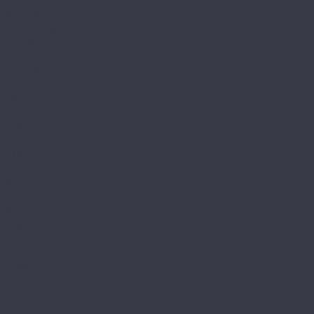
Stone Mineral Core
Адамант Паркет
Титан 6
Титан 8
Титан Паркет
Alta Step
Arriba
Excelente
Gusto
Mirada
Nativo
Perfecto
Roca
Amadei
Bliss
Delight
Goodwill
Joy
Redstone
Аллегри
Блоу
Вилларт