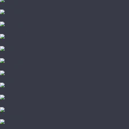
Polarwood
Primavera
Quartz Parquet
Tarkett
Tenfor
Wood System
Kochanelli
Marco Ferutti
Alpine Floor
Arti Parchetto
Barlinek