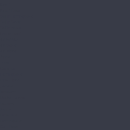
Kvarr
Kvarr Ёлка
Saffir Herringbone
Saffir Stone
Saffir Wood
CronaFloor
4V NANO
4V Stone
4V Wood
Alpha
Fresh
Gamma
Herringbone
Dew Floor
Дерево
Мрамор
Docke Tavola
Бормио
Капри
Позитано
Портофино
Сан-Ремо