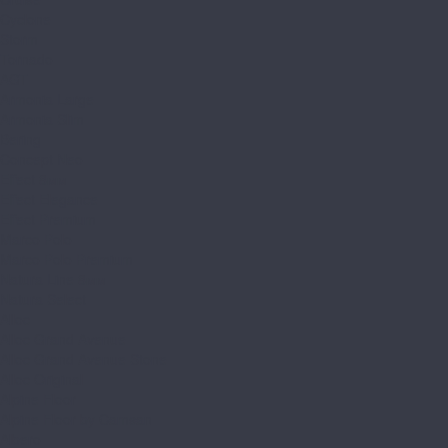
Cyclone
Storm
Tornado
AGT
Armonia Large
Armonia Slim
Bering
Concept Neo
Effect 8мм
Effect Elegance
Effect Premium
Marco Polo
Marco Polo Premium
Natura Line 8мм
Natura Select
Alloc
Alloc Grand Avenue
Alloc Grand Avenue Stone
Alloc Original
Alpine Floor
Alpine Floor by Camsan
Albero