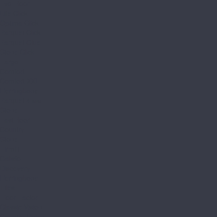
Evo Floor
Life Click
Optima Click
Parquet Click
Parquet Glue
Stone Click
Fargo
Comfort
Comfort XXL
Herringbone
Parquet 4 мм
Stone
FastFloor
Country
Stone
Firmfit
Calisto
Discovery
Herringbone
Tiles
Floor Factor
Classic Vision
Country Vision