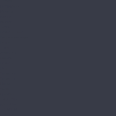
Ferrara
Herringbone
Modena
Natura
Novara
Torino
Respect Floor
Венгерская елка
Royce
Enjoy
Jersey 4V
Qvadro
Respect
Rich
Sense 4V
Sense LVT
Ultima
Skalla
Chevron
EXCLUSIVE
NARROW
PREMIUM
STANDART