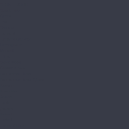
STONE FJORD
SpaceFloor
Ceres
Eris
Steinholz
Element
Element Chevron
Herringbone
Monolith
Prime
StoneWood
Classic 3,5мм
Венгерская ёлка
Венгерская ёлка 3,5мм
Камень
Классика
Эталон
Tanto
Дерево
Камень
Tarkett
Element Click