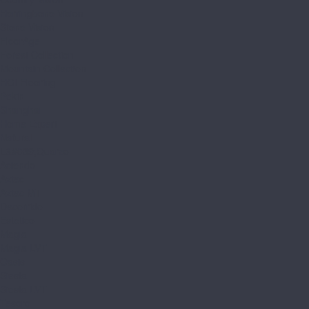
Herringbone Vision
Stone Vision
FloorAge
Forest Collection
Mountain Collection
HOI Flooring
Pekin
Shanghai
Home Expert
Natural
L&#039;Quarzo
Aciendo
Aztec
Aztec MT
Decorrido
Estetico
Magia
Magia LVT
Oasis
Siesta
Siesta LVT
Tesoro