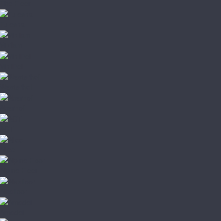
The Floor
Tulesna
Vinilam
VinilPol
Westerhof
Aberhof
AGT
Alloc
Alpine Floor
Alsafloor
Amadei