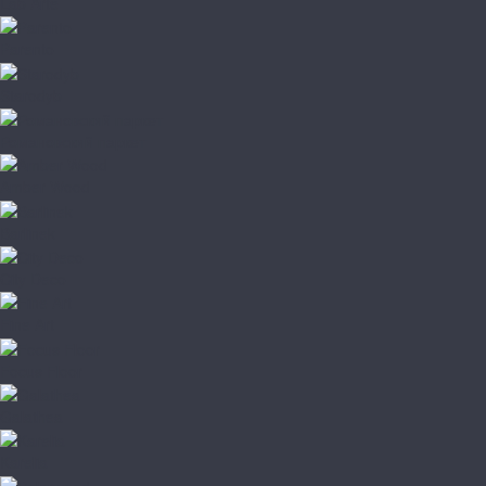
Lab Arte
Parento
Starodyb
Романовский паркет
Amber Wood
Barlinek
City Deco
Fine Art
Focus Floor
Galathea
Karelia