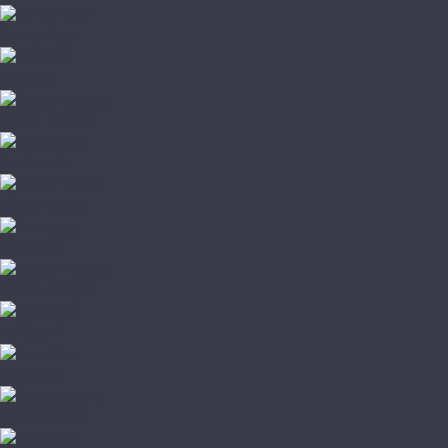
Damy Floor
Galathea
Global Parquet
Kochanelli
Marco Ferutti
Primavera
Quartz Parquet
TarWood
Wood Bee
Wood System