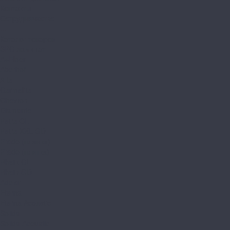
Контакты
Сотрудничество
...
Каталог товаров
SPC ламинат
A+Floor
Aberhof
Alfa
Carmelita
Chevron
Diamante
Petra CL
Petra XXL GD
Prado (планка)
Prado (плитка)
Rhein CL
Rhein GD
Adelar
Eterna
Eterna Acoustic
Solida
Solida Acoustic