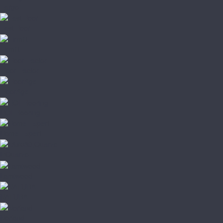
Fargo
FastFloor
Firmfit
Floor Factor
FloorAge
HOI Flooring
Home Expert
L'Quarzo
Lamiwood
NATURA
Norland