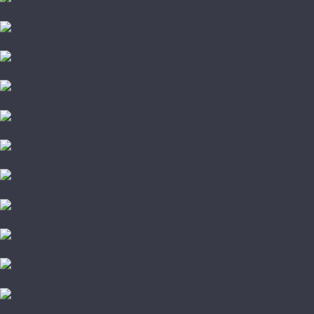
Pergo
Sommer Nordica
Svensson Parkett
Swiss Krono
Tarkett
Timber
Westerhof
Woodstyle
Alpine Floor
Amigo HiTech
Arti Parchetto