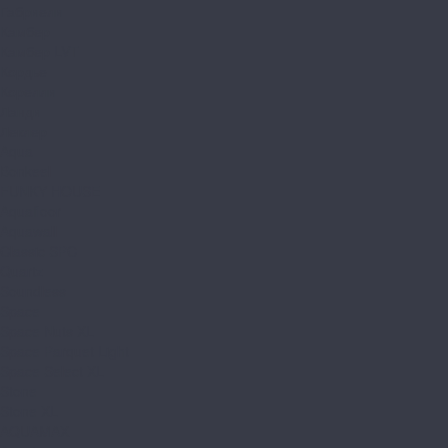
Габриели
Камбер
Камбер LVT
Кордье
Корелли
Ланди
Леклер
Aqua
Bonkeel
FUNKY HOUSE
Aquafloor
Aquawall
Classic SPC
Quartz
Soundless
Space
Space Nuts XL
Space Parquet Light
Space Select XL
Stone
Stone XL
AQUAMAX