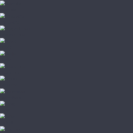
Noventis
Primavera
Respect Floor
Royce
Skalla
SpaceFloor
Steinholz
StoneWood
Tanto
Tarkett