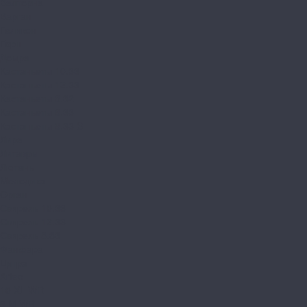
Валторна
Варган
Геликон
Горн
Домра
Кастаньеты 10.33
Кастаньеты 12.33
Кастаньеты 8.32
Кастаньеты 8.33
Кастаньеты 8.33 S
Лира
Литавры
Лютень
Мелодика
Орган
Свирель 10.33
Свирель 12.33
Свирель 8.33
Фанфара
Цитра
Arteo
10 XL WR
8 M WR