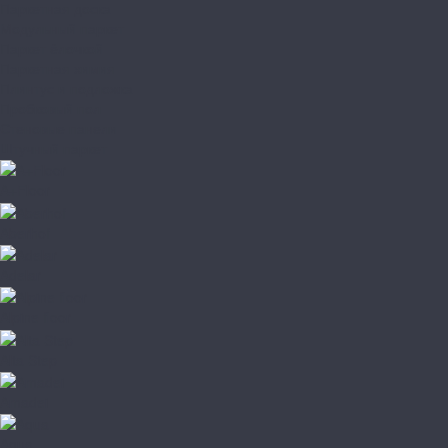
Паркетная доска
Модульный паркет
Паркет ёлочкой
Паркетная химия
Плинтус и подложка
Пробковый пол
Стеновые панели
Штучный паркет
A+Floor
Aberhof
Adelar
Alpine floor
Alta Step
Amadei
Aqua