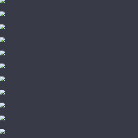
Arteo
Berry Alloc
Binyl Pro
Classen
Clix Floor
Egger
Faus
FirstFloor
Floorpan
Forest Floor
Homflor