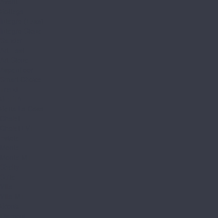
Avant
Bottega
Integra (Елка)
Integra Stone
Sander
Art East
Art Stone
Aspenfloor
Smart Choice
Trend
BETTA
Betta La Casa
Chalet
Chalet LVT
Estate
Monte
Monte MT
Shelty
Suite
Villa
Villa MT
Bronix
Diamoni