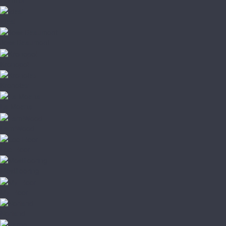
Ideal
Joss Beaumont
Kronopol
Kronotex
La Moena
LamiWood
Loc Floor
Mostflooring
My Floor
Norland