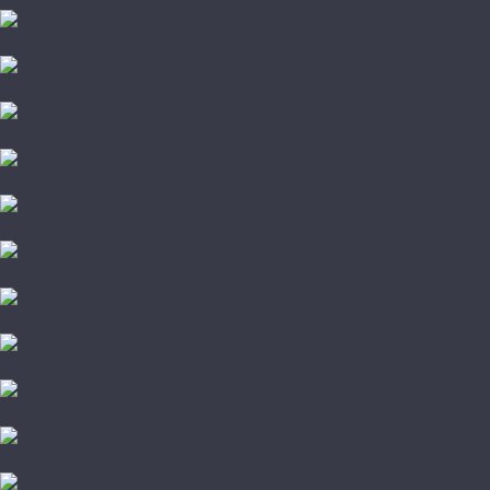
Aquafloor
AQUAMAX
Art East
Aspenfloor
BETTA
Bronix
CronaFloor
Dew Floor
Docke Tavola
Evo Floor