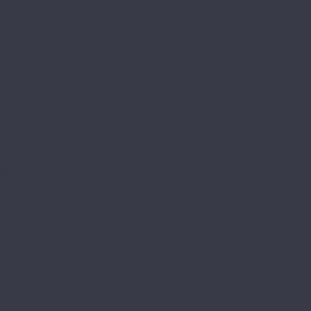
Alpine floor
by Classen Pro Nature
Chevron Alpine
Classic
Classic Light
Eclipse Super Matt
Expressive Parquet
Grand Sequoia
Grand Sequoia 5 mm
Grand Sequoia Light
Grand Sequoia Superior ABA
Grand Sequoia Village
Intense
Nut
Parquet Light
Parquet Premium
Parquet Sirocco
Premium 12
Premium XL
Real Wood
Sequoia
Solo
Solo Plus