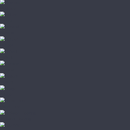
Moduleo
Natura
Norland
Refloor
Tarkett
Tulesna
Vinilam
Amigo
Damy Floor
Jackson Flooring