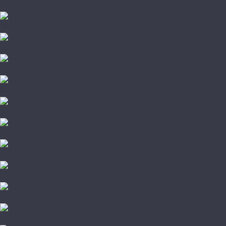
Стародуб
Allure
Alpine Floor
Aquafloor
Bronix
Decoria
Eco Click
FineFlex
FineFloor
Forbo
Hoffmann