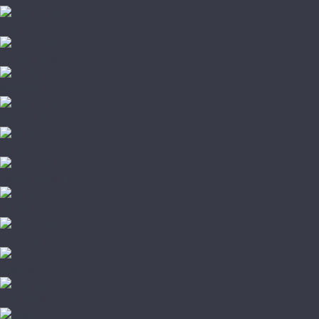
Damy Floor
Global Parquet
Kochanelli
Marco Ferutti
Parador
Quartz Parquet
TarWood
Wood Bee
Стародуб
Грунтовка