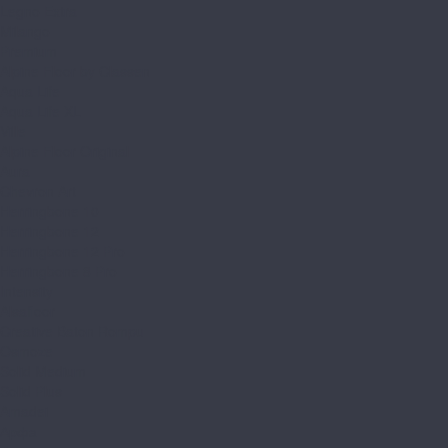
Legno Extra
Milango
Premium
Alpine Floor by Classen
Aqua Life
Aqua Life XL
Ville
Alpine Floor Original
Aura
Chevron Art
Herringbone 10
Herringbone 12
Herringbone 12 Pro
Herringbone 8 Pro
Intensity
Alsafloor
Creative Baton Rompu
Osmoze
Solid Medium
Solid Plus
Amadei
Арфа