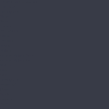
Element Click (с фаской)
The Floor
Herringbone
Stone
Wood
Tulesna
Art Parquete
Ottimo
Premium
Verano
Vinilam
Ceramo Vinilam Stone
Ceramo Vinilam XXL
VinilPol
Click
Glue
Herringbone
Westerhof
Modern
Spark
Ламинат
Aberhof
Cruise