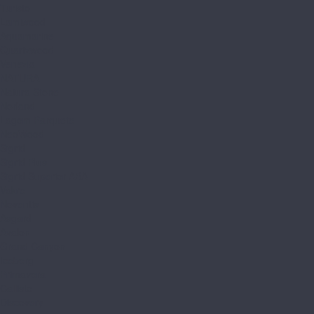
Turisto
Lamiwood
Aquamarine
Quartzwood
Venezia
NATURA
Natura Stone
Norland
Lagom Parquete
NeoWood
Sigrid
Sigrid Plus
Sigrid Superior ABA
Vakre
Noventis
Asgard
Avalon
Grand Canyon
Iceberg
Primavera
Callisto
Discovery