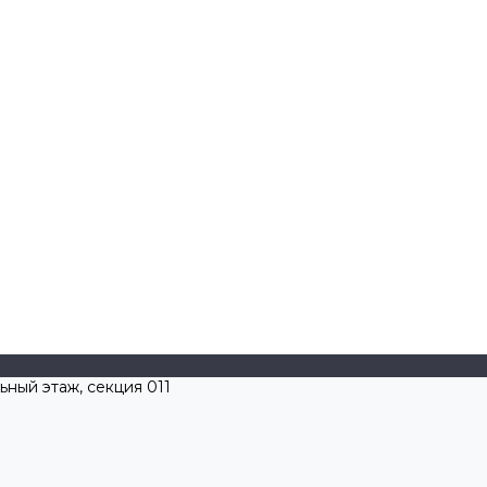
ьный этаж, секция 011