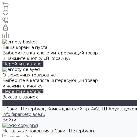
Ваша корзина пуста
Выберите в каталоге интересующий товар
и нажмите кнопку «В корзину».
Перейти в каталог
Отложенных товаров нет
Выберите в каталоге интересующий товар
и нажмите кнопку
Перейти в каталог
Заказать звонок
г. Санкт-Петербург, Комендантский пр. 4к2, ТЦ Круиз, цокол
info@parketplace.ru
Войти
Напольные покрытия в Санкт-Петербурге