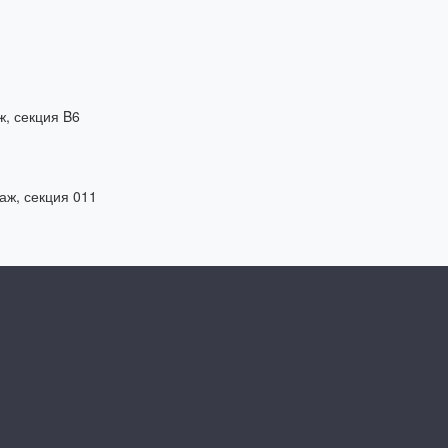
ж, секция B6
таж, секция 011