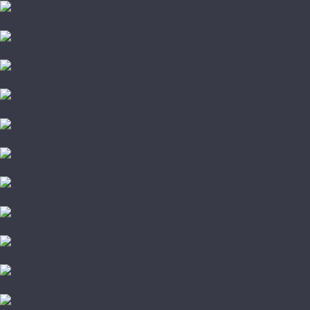
Vinilam
VinilPol
Westerhof
Aberhof
AGT
Alloc
Alpine Floor
Alsafloor
Amadei
Arteo