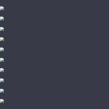
Primavera
Respect Floor
Royce
Skalla
SpaceFloor
Steinholz
StoneWood
Tanto
Tarkett
The Floor
Tulesna