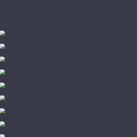
Паркетная химия
Плинтус и подложка
Пробковый пол
Стеновые панели
Штучный паркет
A+Floor
Aberhof
Adelar
Alpine floor
Alta Step
Amadei
Aqua
Aquafloor