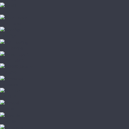
Firmfit
Floor Factor
FloorAge
HOI Flooring
Home Expert
L'Quarzo
Lamiwood
NATURA
Norland
Noventis