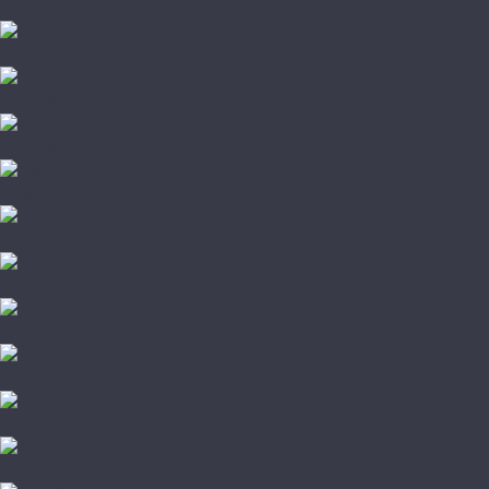
Berry Alloc
Binyl Pro
Classen
Clix Floor
Egger
Faus
FirstFloor
Floorpan
Forest Floor
Homflor
Ideal