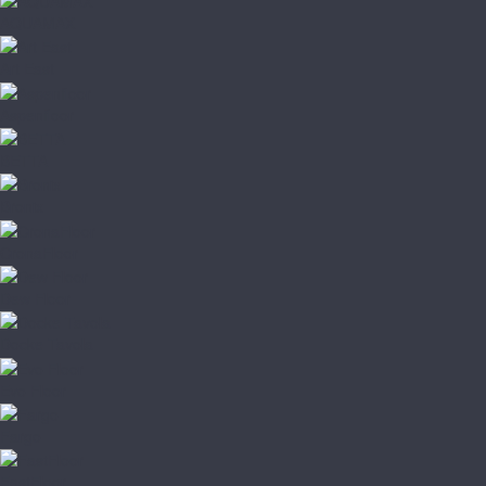
AQUAMAX
Art East
Aspenfloor
BETTA
Bronix
CronaFloor
Dew Floor
Docke Tavola
Evo Floor
Fargo
FastFloor