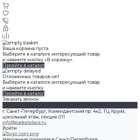
Ваша корзина пуста
Выберите в каталоге интересующий товар
и нажмите кнопку «В корзину».
Перейти в каталог
Отложенных товаров нет
Выберите в каталоге интересующий товар
и нажмите кнопку
Перейти в каталог
Заказать звонок
г. Санкт-Петербург, Комендантский пр. 4к2, ТЦ Круиз,
цокольный этаж, секция 011
info@parketplace.ru
Войти
Напольные покрытия в Санкт-Петербурге