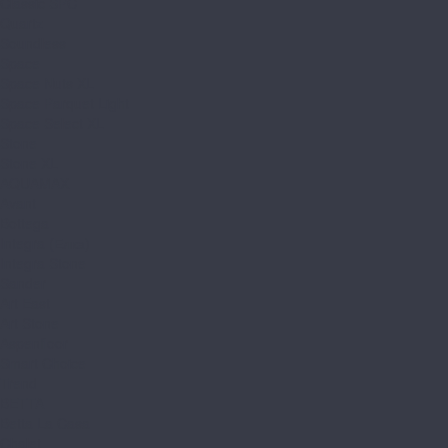
Classic SPC
Quartz
Soundless
Space
Space Nuts XL
Space Parquet Light
Space Select XL
Stone
Stone XL
AQUAMAX
Avant
Bottega
Integra (Елка)
Integra Stone
Sander
Art East
Art Stone
Aspenfloor
Smart Choice
Trend
BETTA
Betta La Casa
Chalet