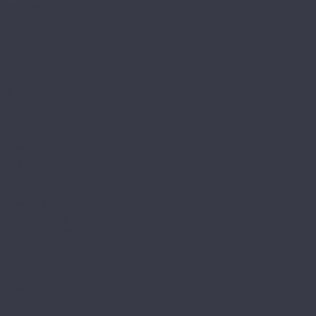
Petra XXL GD
Prado (планка)
Prado (плитка)
Rhein CL
Rhein GD
Adelar
Eterna
Eterna Acoustic
Solida
Solida Acoustic
Alpine floor
by Classen Pro Nature
Chevron Alpine
Classic
Classic Light
Eclipse Super Matt
Expressive Parquet
Grand Sequoia
Grand Sequoia 5 mm
Grand Sequoia Light
Grand Sequoia Superior ABA
Grand Sequoia Village
Intense