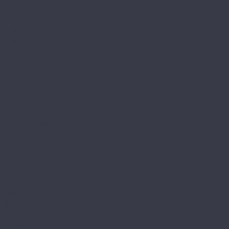
Nut
Parquet Light
Parquet Premium
Parquet Sirocco
Premium 12
Premium XL
Real Wood
Sequoia
Solo
Solo Plus
Stone Mineral Core
Адамант Паркет
Титан 6
Титан 8
Титан Паркет
Alta Step
Arriba
Excelente
Gusto
Mirada
Nativo
Perfecto