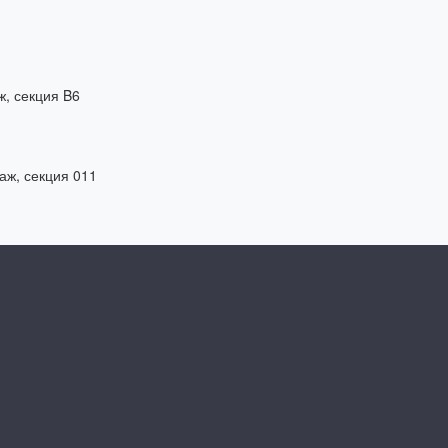
ж, секция B6
таж, секция 011