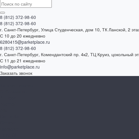
8 (812) 372-98-60
8 (812) 372-98-60
г. Санкт-Петербург, Улица Студенческая, дом 10, ТК Ланской, 2 эта
С 10 до 20 ежедневно
6280415@parketplace.ru
8 (812) 372-98-60
г. Санкт-Петербург, Комендантский пр. 4к2, ТЦ Круиз, цокольный э
С 11 до 21 ежедневно
info@parketplace.ru
Заказать звонок
...
Каталог товаров
SPC ламинат
A+Floor
Aberhof
Alfa
Carmelita
Chevron
Diamante
Petra CL