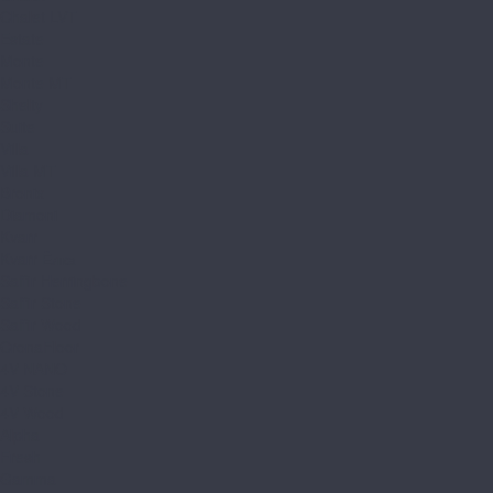
Chalet LVT
Estate
Monte
Monte MT
Shelty
Suite
Villa
Villa MT
Bronix
Diamoni
Kvarr
Kvarr Ёлка
Saffir Herringbone
Saffir Stone
Saffir Wood
CronaFloor
4V NANO
4V Stone
4V Wood
Alpha
Fresh
Gamma