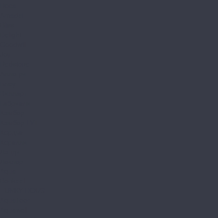
Roca
Amadei
Bliss
Delight
Goodwill
Joy
Redstone
Аллегри
Блоу
Вилларт
Габриели
Камбер
Камбер LVT
Кордье
Корелли
Ланди
Леклер
Aqua
Bonkeel
FUNKY HOUSE
Aquafloor
Aquawall