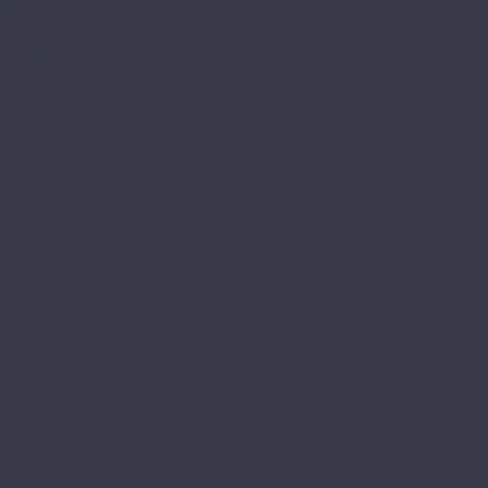
Herringbone
Dew Floor
Дерево
Мрамор
Docke Tavola
Бормио
Капри
Позитано
Портофино
Сан-Ремо
Evo Floor
Life Click
Optima Click
Parquet Click
Parquet Glue
Stone Click
Fargo
Comfort
Comfort XXL
Herringbone
Parquet 4 мм
Stone
FastFloor