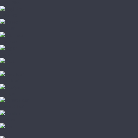
Berry Alloc
Binyl Pro
Classen
Clix Floor
Egger
Faus
FirstFloor
Floorpan
Forest Floor
Homflor
Ideal