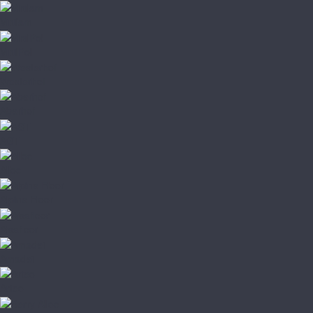
Vinilam
VinilPol
Westerhof
Aberhof
AGT
Alloc
Alpine Floor
Alsafloor
Amadei
Arteo