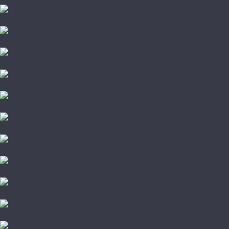
Firmfit
Floor Factor
FloorAge
HOI Flooring
Home Expert
L'Quarzo
Lamiwood
NATURA
Norland
Noventis