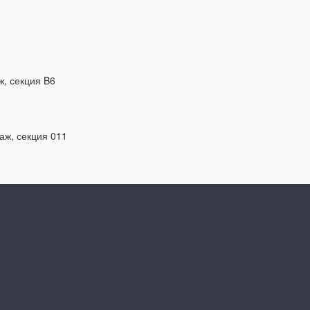
ж, секция B6
таж, секция 011