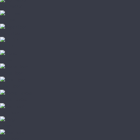
AQUAMAX
Art East
Aspenfloor
BETTA
Bronix
CronaFloor
Dew Floor
Docke Tavola
Evo Floor
Fargo
FastFloor