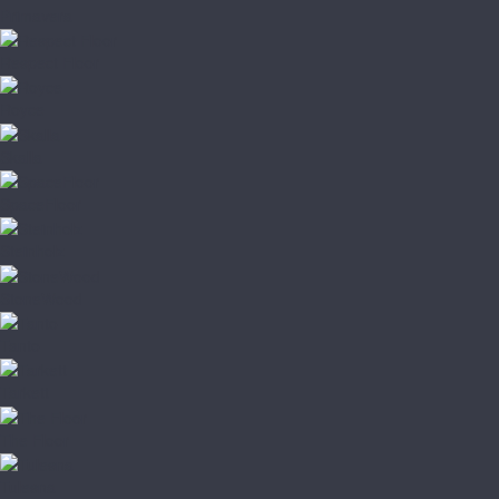
Primavera
Respect Floor
Royce
Skalla
SpaceFloor
Steinholz
StoneWood
Tanto
Tarkett
The Floor
Tulesna