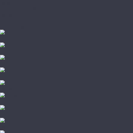
Паркетная химия
Плинтус и подложка
Пробковый пол
Стеновые панели
Штучный паркет
A+Floor
Aberhof
Adelar
Alpine floor
Alta Step
Amadei
Aqua
Aquafloor