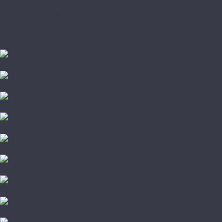
Паркетная химия
Плинтус и подложка
Пробковый пол
Стеновые панели
Штучный паркет
A+Floor
Aberhof
Adelar
Alpine floor
Alta Step
Amadei
Aqua
Aquafloor