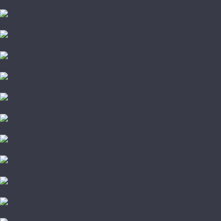
Berry Alloc
Binyl Pro
Classen
Clix Floor
Egger
Faus
FirstFloor
Floorpan
Forest Floor
Homflor
Ideal