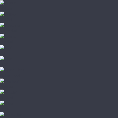
Vinilam
VinilPol
Westerhof
Aberhof
AGT
Alloc
Alpine Floor
Alsafloor
Amadei
Arteo