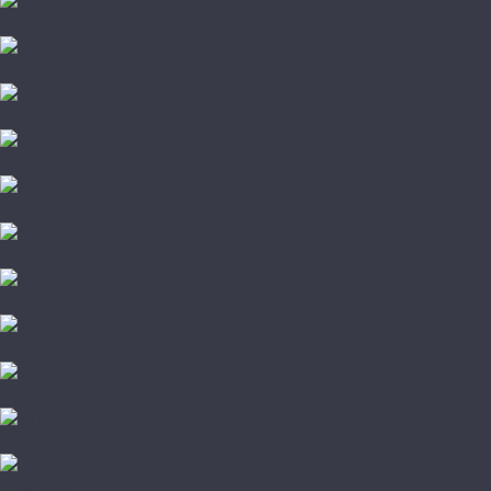
AQUAMAX
Art East
Aspenfloor
BETTA
Bronix
CronaFloor
Dew Floor
Docke Tavola
Evo Floor
Fargo
FastFloor