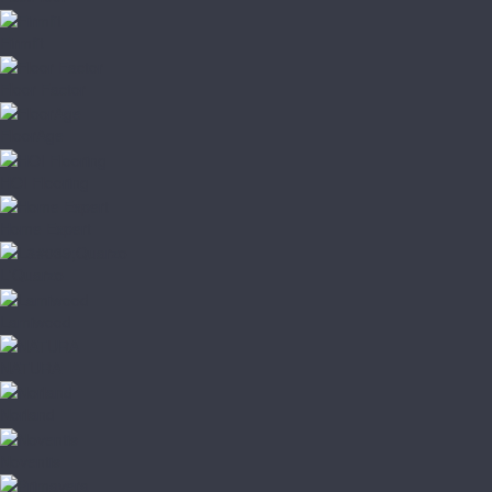
Firmfit
Floor Factor
FloorAge
HOI Flooring
Home Expert
L'Quarzo
Lamiwood
NATURA
Norland
Noventis