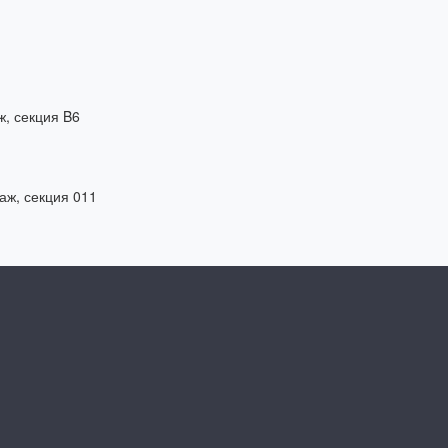
ж, секция B6
таж, секция 011