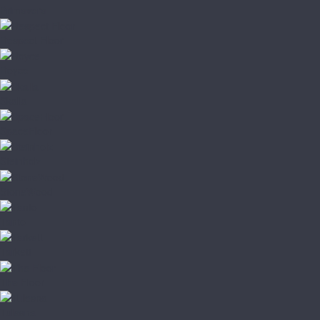
Primavera
Respect Floor
Royce
Skalla
SpaceFloor
Steinholz
StoneWood
Tanto
Tarkett
The Floor
Tulesna